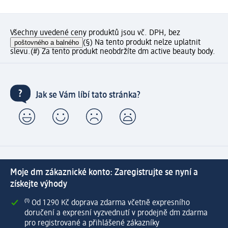
Všechny uvedené ceny produktů jsou vč. DPH, bez
poštovného a balného
(§) Na tento produkt nelze uplatnit
slevu.
(#) Za tento produkt neobdržíte dm active beauty body.
Jak se Vám líbí tato stránka?
Moje dm zákaznické konto: Zaregistrujte se nyní a
získejte výhody
⁽¹⁾ Od 1 290 Kč doprava zdarma včetně expresního
doručení a expresní vyzvednutí v prodejně dm zdarma
pro registrované a přihlášené zákazníky