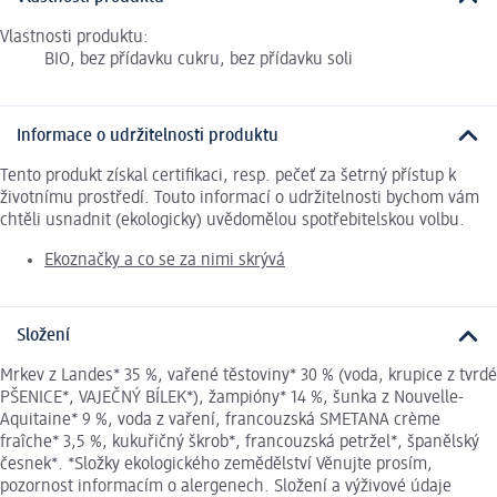
Vlastnosti produktu:
BIO, bez přídavku cukru, bez přídavku soli
Informace o udržitelnosti produktu
Tento produkt získal certifikaci, resp. pečeť za šetrný přístup k
životnímu prostředí. Touto informací o udržitelnosti bychom vám
chtěli usnadnit (ekologicky) uvědomělou spotřebitelskou volbu.
Ekoznačky a co se za nimi skrývá
Složení
Mrkev z Landes* 35 %, vařené těstoviny* 30 % (voda, krupice z tvrdé
PŠENICE*, VAJEČNÝ BÍLEK*), žampióny* 14 %, šunka z Nouvelle-
Aquitaine* 9 %, voda z vaření, francouzská SMETANA crème
fraîche* 3,5 %, kukuřičný škrob*, francouzská petržel*, španělský
česnek*. *Složky ekologického zemědělství Věnujte prosím,
pozornost informacím o alergenech. Složení a výživové údaje