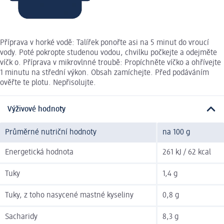
Příprava v horké vodě: Talířek ponořte asi na 5 minut do vroucí
vody. Poté pokropte studenou vodou, chvilku počkejte a odejměte
víčk o. Příprava v mikrovlnné troubě: Propíchněte víčko a ohřívejte
1 minutu na střední výkon. Obsah zamíchejte. Před podáváním
ověřte te plotu. Nepřisolujte.
Výživové hodnoty
Průměrné nutriční hodnoty
na 100 g
Energetická hodnota
261 kJ / 62 kcal
Tuky
1,4 g
Tuky, z toho nasycené mastné kyseliny
0,8 g
Sacharidy
8,3 g