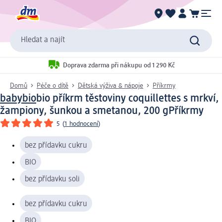
Hledat a najít
Doprava zdarma při nákupu od 1 290 Kč
Domů
Péče o dítě
Dětská výživa & nápoje
Příkrmy
babybio
bio příkrm těstoviny coquillettes s mrkví,
žampiony, šunkou a smetanou, 200 g
Příkrmy
5
(
1 hodnocení
)
bez přídavku cukru
BIO
bez přídavku soli
bez přídavku cukru
BIO