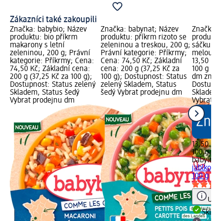
Zákazníci také zakoupili
Značka: babybio; Název
Značka: babynat; Název
Značka: 
produktu: bio příkrm
produktu: příkrm rizoto se
produktu
makarony s letní
zeleninou a treskou, 200 g;
sáčku ja
zeleninou, 200 g; Právní
Právní kategorie: Příkrmy;
meloun, 
kategorie: Příkrmy; Cena:
Cena: 74,50 Kč; Základní
13,50 Kč
74,50 Kč; Základní cena:
cena: 200 g (37,25 Kč za
100 g (13
200 g (37,25 Kč za 100 g);
100 g); Dostupnost: Status
dm značk
Dostupnost: Status zelený
zelený Skladem, Status
Dostupno
Skladem, Status šedý
šedý Vybrat prodejnu dm
Skladem,
Vybrat prodejnu dm
Vybrat p
13,50 Kč
100 g (13
babylove
jablko, 
100 g
Upoz
Skla