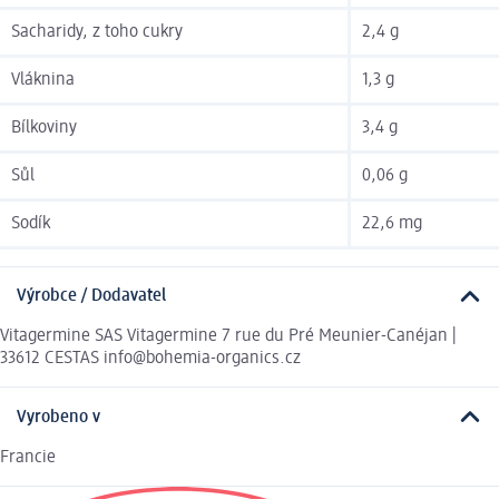
Sacharidy, z toho cukry
2,4 g
Vláknina
1,3 g
Bílkoviny
3,4 g
Sůl
0,06 g
Sodík
22,6 mg
Výrobce / Dodavatel
Vitagermine SAS Vitagermine 7 rue du Pré Meunier-Canéjan |
33612 CESTAS info@bohemia-organics.cz
Vyrobeno v
Francie