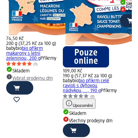
Skla
Všech
74,50 Kč
200 g (37,25 Kč za 100 g)
babybio
bio příkrm
makarony s letní
zeleninou, 200 g
Příkrmy
(1)
Skladem
109,00 Kč
190 g (57,37 Kč za 100 g)
Vybrat prodejnu dm
babybio
bio příkrm celé
ravioli s dýňovou
nádivkou,..., 190 g
Příkrmy
(0)
Upozornění
Skladem
Všechny prodejny dm