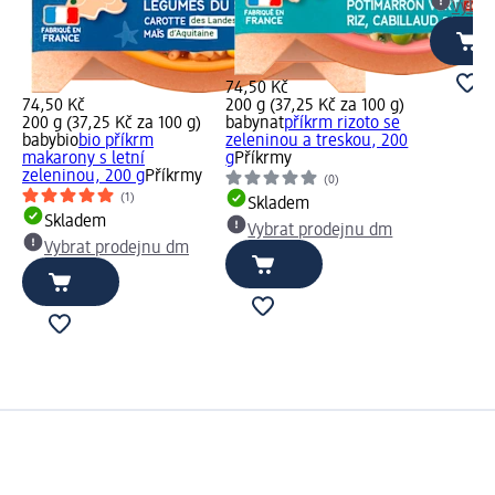
Vybra
74,50 Kč
74,50 Kč
200 g (37,25 Kč za 100 g)
200 g (37,25 Kč za 100 g)
babynat
příkrm rizoto se
babybio
bio příkrm
zeleninou a treskou, 200
makarony s letní
g
Příkrmy
zeleninou, 200 g
Příkrmy
(0)
(1)
Skladem
Skladem
Vybrat prodejnu dm
Vybrat prodejnu dm