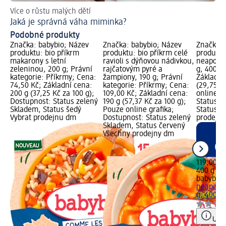
Více o růstu malých dětí
Už
Jaká je správná váha miminka?
Ja
Podobné produkty
Značka: babybio; Název
Značka: babybio; Název
Značka: 
produktu: bio příkrm
produktu: bio příkrm celé
produktu
makarony s letní
ravioli s dýňovou nádivkou,
neapolsk
zeleninou, 200 g; Právní
rajčatovým pyré a
g, 400 g;
kategorie: Příkrmy; Cena:
žampiony, 190 g; Právní
Základní
74,50 Kč; Základní cena:
kategorie: Příkrmy; Cena:
(29,75 K
200 g (37,25 Kč za 100 g);
109,00 Kč; Základní cena:
online g
Dostupnost: Status zelený
190 g (57,37 Kč za 100 g);
Status z
Skladem, Status šedý
Pouze online grafika;
Status č
Vybrat prodejnu dm
Dostupnost: Status zelený
prodejn
Skladem, Status červený
Všechny prodejny dm
119,00 K
400 g (29
babybio
b
neapolsk
g, 400 g
Upoz