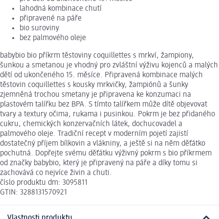
lahodná kombinace chutí
připravené na páře
bio suroviny
bez palmového oleje
babybio bio příkrm těstoviny coquillettes s mrkví, žampiony,
šunkou a smetanou je vhodný pro zvláštní výživu kojenců a malých
dětí od ukončeného 15. měsíce. Připravená kombinace malých
těstovin coquillettes s kousky mrkvičky, žampiónů a šunky
zjemněná trochou smetany je připravena ke konzumaci na
plastovém talířku bez BPA. S tímto talířkem může dítě objevovat
tvary a textury očima, rukama i pusinkou. Pokrm je bez přidaného
cukru, chemických konzervačních látek, dochucovadel a
palmového oleje. Tradiční recept v moderním pojetí zajistí
dostatečný příjem bílkovin a vlákniny, a ještě si na něm děťátko
pochutná. Dopřejte svému děťátku výživný pokrm s bio příkrmem
od značky babybio, který je připravený na páře a díky tomu si
zachovává co nejvíce živin a chuti.
číslo produktu dm: 3095811
GTIN: 3288131570921
Vlastnosti produktu