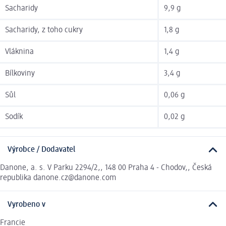
Sacharidy
9,9 g
Sacharidy, z toho cukry
1,8 g
Vláknina
1,4 g
Bílkoviny
3,4 g
Sůl
0,06 g
Sodík
0,02 g
Výrobce / Dodavatel
Danone, a. s. V Parku 2294/2,, 148 00 Praha 4 - Chodov,, Česká
republika danone.cz@danone.com
Vyrobeno v
Francie