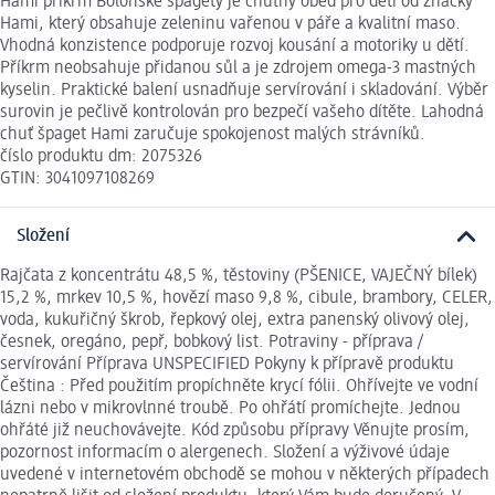
Hami příkrm Boloňské špagety je chutný oběd pro děti od značky
Hami, který obsahuje zeleninu vařenou v páře a kvalitní maso.
Vhodná konzistence podporuje rozvoj kousání a motoriky u dětí.
Příkrm neobsahuje přidanou sůl a je zdrojem omega-3 mastných
kyselin. Praktické balení usnadňuje servírování i skladování. Výběr
surovin je pečlivě kontrolován pro bezpečí vašeho dítěte. Lahodná
chuť špaget Hami zaručuje spokojenost malých strávníků.
číslo produktu dm: 2075326
GTIN: 3041097108269
Složení
Rajčata z koncentrátu 48,5 %, těstoviny (PŠENICE, VAJEČNÝ bílek)
15,2 %, mrkev 10,5 %, hovězí maso 9,8 %, cibule, brambory, CELER,
voda, kukuřičný škrob, řepkový olej, extra panenský olivový olej,
česnek, oregáno, pepř, bobkový list. Potraviny - příprava /
servírování Příprava UNSPECIFIED Pokyny k přípravě produktu
Čeština : Před použitím propíchněte krycí fólii. Ohřívejte ve vodní
lázni nebo v mikrovlnné troubě. Po ohřátí promíchejte. Jednou
ohřáté již neuchovávejte. Kód způsobu přípravy Věnujte prosím,
pozornost informacím o alergenech. Složení a výživové údaje
uvedené v internetovém obchodě se mohou v některých případech