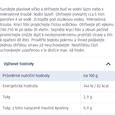
Sundejte plastové víčko a ohřívejte buď ve vodní lázni nebo v
mikrovlnné troubě. Vodní lázeň: Ohřívejte (nevařit) cca 5 min.
ponořen é ve vodě. Zchlaďte pod studenou vodou. Mikrovlnná
trouba: Krycí fólii propíchejte čistou vidličkou. Ohřívejte při výkonu
700-750 W po dobu 30 vteřin. Sejměte krycí fólii a obsah pečlivě
promíchejte (může dojít k nestejnoměrnému prohřátí stravy a tím
k opaření dít ěte). Prověřte teplotu pokrmu a ihned podávejte.
Jednou ohřátou stravu již neuchovávejte. Neohřátou část
uchovávejte uzavřenou v le dničce max. 48 hodin.
Výživové hodnoty
Průměrné nutriční hodnoty
na 100 g
Energetická hodnota
344 kJ / 82 kcal
Tuky
2,9 g
Tuky, z toho nasycené mastné kyseliny
0,9 g