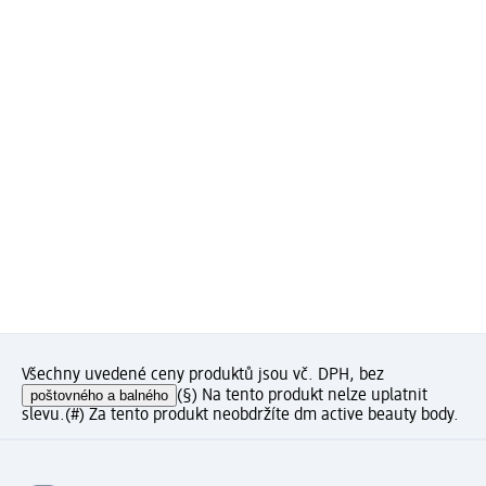
Všechny uvedené ceny produktů jsou vč. DPH, bez
poštovného a balného
(§) Na tento produkt nelze uplatnit
slevu.
(#) Za tento produkt neobdržíte dm active beauty body.