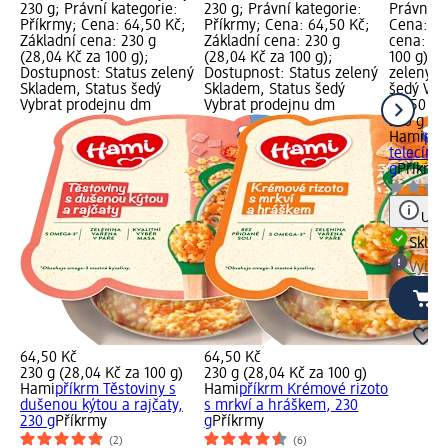
230 g; Právní kategorie:
230 g; Právní kategorie:
Právní k
Příkrmy; Cena: 64,50 Kč;
Příkrmy; Cena: 64,50 Kč;
Cena: 64
Základní cena: 230 g
Základní cena: 230 g
cena: 23
(28,04 Kč za 100 g);
(28,04 Kč za 100 g);
100 g); 
Dostupnost: Status zelený
Dostupnost: Status zelený
zelený S
Skladem, Status šedý
Skladem, Status šedý
šedý Vyb
Vybrat prodejnu dm
Vybrat prodejnu dm
64,50 Kč
230 g (28
Hami
pří
telecím 
g
Příkrm
Upoz
Skla
Vybra
64,50 Kč
64,50 Kč
230 g (28,04 Kč za 100 g)
230 g (28,04 Kč za 100 g)
Hami
příkrm Těstoviny s
Hami
příkrm Krémové rizoto
dušenou kýtou a rajčaty,
s mrkví a hráškem, 230
230 g
Příkrmy
g
Příkrmy
(2)
(6)