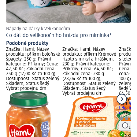
Nápady na dárky k Velikonocům
Víc
Co dát do velikonočního hnízda pro miminka?
Ja
Podobné produkty
Značka: Hami; Název
Značka: Hami; Název
Značka: 
produktu: příkrm boloňské
produktu: příkrm Krémové
produktu
špagety, 250 g; Právní
rizoto s mrkví a hráškem,
s telecí
kategorie: Příkrmy; Cena:
230 g; Právní kategorie:
Právní k
42,50 Kč; Základní cena:
Příkrmy; Cena: 64,50 Kč;
Cena: 64
250 g (17,00 Kč za 100 g);
Základní cena: 230 g
cena: 23
Dostupnost: Status zelený
(28,04 Kč za 100 g);
100 g); 
Skladem, Status šedý
Dostupnost: Status zelený
zelený S
Vybrat prodejnu dm
Skladem, Status šedý
šedý Vyb
Vybrat prodejnu dm
64,50 Kč
230 g (28
Hami
pří
telecím 
g
Příkrm
Upoz
Skla