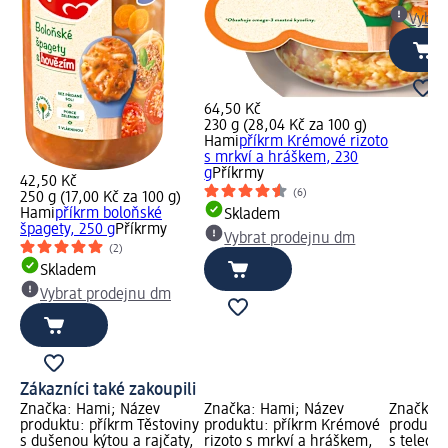
Vybra
64,50 Kč
230 g (28,04 Kč za 100 g)
Hami
příkrm Krémové rizoto
s mrkví a hráškem, 230
g
Příkrmy
42,50 Kč
(6)
250 g (17,00 Kč za 100 g)
Hami
příkrm boloňské
Skladem
špagety, 250 g
Příkrmy
Vybrat prodejnu dm
(2)
Skladem
Vybrat prodejnu dm
Zákazníci také zakoupili
Značka: Hami; Název
Značka: Hami; Název
Značka: 
produktu: příkrm Těstoviny
produktu: příkrm Krémové
produktu
s dušenou kýtou a rajčaty,
rizoto s mrkví a hráškem,
s telecí