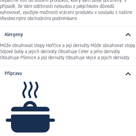
nepatrně lišit od složení produktu, který Vám bude doručený. V
případě, že Vám odlišnosti nebudou z jakýchkoliv důvodů
vyhovovat, využijte možnosti vrácení produktu v souladu s našimi
Všeobecnými obchodními podmínkami.
Alergeny
Může obsahovat stopy Hořčice a její deriváty Může obsahovat stopy
Sójové boby a jejich deriváty Obsahuje Celer a jeho deriváty
Obsahuje Pšenice a její deriváty Obsahuje Vejce a jejich deriváty
Příprava