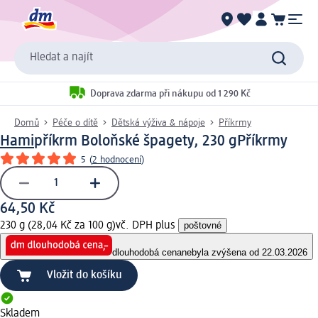
Hledat a najít
Doprava zdarma při nákupu od 1 290 Kč
Domů
Péče o dítě
Dětská výživa & nápoje
Příkrmy
Hami
příkrm Boloňské špagety, 230 g
Příkrmy
5
(
2 hodnocení
)
64,50 Kč
230 g (28,04 Kč za 100 g)
vč. DPH plus
poštovné
dlouhodobá cena
nebyla zvýšena od 22.03.2026
Vložit do košíku
Skladem