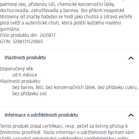
palmový olej, přidanou sůl, chemické konzervační látky,
dochucovadla, zahušťovadla a barviva. Bio příkrm neapolské
těstoviny od značky babybio se hodí jako chutná a zdravá večeře
plná svěží a autentické chuti, která potěší každého malého
gurmána.
číslo produktu dm: 2631817
GTIN: 3288131520865
Vlastnosti produktu
Doporučený věk:
od 9.měsíce
Vlastnosti produktu:
bez barviv, BIO, bez konzervačních látek, bez přídavku cukru,
bez přídavku soli
Informace o udržitelnosti produktu
Tento produkt získal certifikaci, resp. pečeť za šetrný přístup k
životnímu prostředí. Touto informací o udržitelnosti bychom vám
chtěli usnadnit (ekologicky) uvědomělou spotřebitelskou volbu.