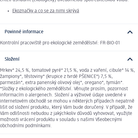
Ekoznačky a co se za nimi skrývá
Povinné informace
Kontrolní pracoviště pro ekologické zemědělství: FR-BIO-01
Složení
Mrkev* 24,5 %, tomatové pyré* 21,5 %, voda z vaření, cibule* 14 %,
žampiony*, těstoviny* (krupice z tvrdé PŠENICE*) 7,5 %,
parmezán*, extra panenský olivový olej*, oregano*, tymián*.
*Složky z ekologického zemědělství. Věnujte prosím, pozornost
informacím o alergenech. Složení a výživové údaje uvedené v
internetovém obchodě se mohou v některých případech nepatrně
lišit od složení produktu, který Vám bude doručený. V případě, že
Vám odlišnosti nebudou z jakýchkoliv důvodů vyhovovat, využijte
možnosti vrácení produktu v souladu s našimi Všeobecnými
obchodními podmínkami.