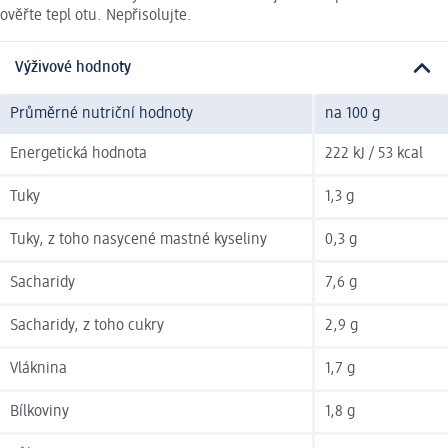
ověřte tepl otu. Nepřisolujte.
Výživové hodnoty
Průměrné nutriční hodnoty
na 100 g
Energetická hodnota
222 kJ / 53 kcal
Tuky
1,3 g
Tuky, z toho nasycené mastné kyseliny
0,3 g
Sacharidy
7,6 g
Sacharidy, z toho cukry
2,9 g
Vláknina
1,7 g
Bílkoviny
1,8 g