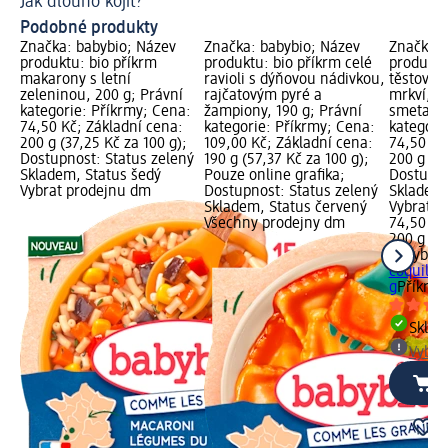
Jak dlouho kojit?
Co
Podobné produkty
Značka: babybio; Název
Značka: babybio; Název
Značka: 
produktu: bio příkrm
produktu: bio příkrm celé
produktu
makarony s letní
ravioli s dýňovou nádivkou,
těstoviny
zeleninou, 200 g; Právní
rajčatovým pyré a
mrkví, ž
kategorie: Příkrmy; Cena:
žampiony, 190 g; Právní
smetanou
74,50 Kč; Základní cena:
kategorie: Příkrmy; Cena:
kategori
200 g (37,25 Kč za 100 g);
109,00 Kč; Základní cena:
74,50 Kč
Dostupnost: Status zelený
190 g (57,37 Kč za 100 g);
200 g (37
Skladem, Status šedý
Pouze online grafika;
Dostupno
Vybrat prodejnu dm
Dostupnost: Status zelený
Skladem,
Skladem, Status červený
Vybrat p
Všechny prodejny dm
74,50 Kč
200 g (37
babybio
b
coquillet
g
Příkrm
Skla
Vybra