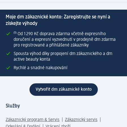
Moje dm zákaznické konto: Zaregistrujte se nyní a
získejte výhody
⁽¹⁾ Od 1 290 Kč doprava zdarma včetně expresního
doručení a expresní vyzvednutí v prodejně dm zdarma
pro registrované a přihlášené zákazníky
Spousta výhod díky propojení dm zákaznického a dm
active beauty konta
Rychlé a snadné nakupování
Vytvořit dm zákaznické konto
Služby
Zákaznický program & Servis
Zákaznický servis
Odeslání & Dodání
Vrácení zboží