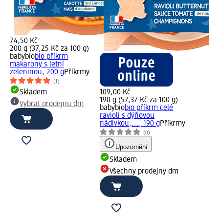
74,50 Kč
200 g (37,25 Kč za 100 g)
babybio
bio příkrm
makarony s letní
zeleninou, 200 g
Příkrmy
(1)
Skladem
109,00 Kč
190 g (57,37 Kč za 100 g)
Vybrat prodejnu dm
babybio
bio příkrm celé
ravioli s dýňovou
nádivkou,..., 190 g
Příkrmy
(0)
Upozornění
Skladem
Všechny prodejny dm