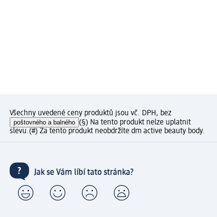
Všechny uvedené ceny produktů jsou vč. DPH, bez
poštovného a balného
(§) Na tento produkt nelze uplatnit
slevu.
(#) Za tento produkt neobdržíte dm active beauty body.
Jak se Vám líbí tato stránka?