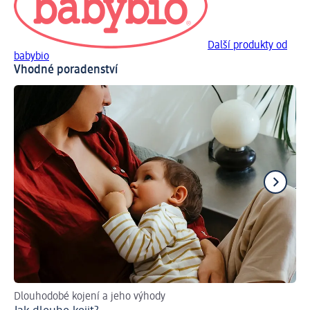
Další produkty od
babybio
Vhodné poradenství
Dlouhodobé kojení a jeho výhody
Pra