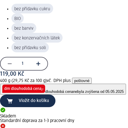
bez přídavku cukru
BIO
bez barviv
bez konzervačních látek
bez přídavku soli
119,00 Kč
400 g (29,75 Kč za 100 g)
vč. DPH plus
poštovné
dlouhodobá cena
nebyla zvýšena od 05.05.2025
Vložit do košíku
Skladem
Standardní doprava za 1-3 pracovní dny