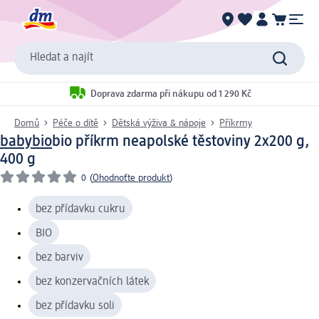
Hledat a najít
Doprava zdarma při nákupu od 1 290 Kč
Domů
Péče o dítě
Dětská výživa & nápoje
Příkrmy
babybio
bio příkrm neapolské těstoviny 2x200 g,
400 g
0
(
Ohodnoťte produkt
)
bez přídavku cukru
BIO
bez barviv
bez konzervačních látek
bez přídavku soli