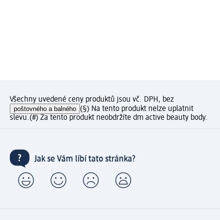
Všechny uvedené ceny produktů jsou vč. DPH, bez
poštovného a balného
(§) Na tento produkt nelze uplatnit
slevu.
(#) Za tento produkt neobdržíte dm active beauty body.
Jak se Vám líbí tato stránka?