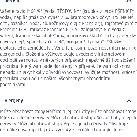
Složení
Vařené ravioli* 60 %* (voda, TĚSTOVINY* (krupice z tvrdé PŠENICE*,
voda), náplň* (máslová dýně* 2 %, bramborové vločky*, PŠENIČNÁ
drť*, bazalka*, voda, slunečnicový olej z Francie*)), rajčatové pyré z
Francie* 12 %, mrkev z Francie* 10,5 %, žampiony* 6 % voda z
vaření, francouzská cibule* 4 %, maniokový škrob*, extra panenský
olivový olej*, španělský česnek*, oregano*, tymián*. *Složky
ekologického zemědělství. Věnujte prosím, pozornost informacím o
alergenech. Složení a výživové údaje uvedené v internetovém
obchodě se mohou v některých případech nepatrně lišit od složení
produktu, který Vám bude doručený. V případě, že Vám odlišnosti
nebudou z jakýchkoliv důvodů vyhovovat, využijte možnosti vrácení
produktu v souladu s našimi Všeobecnými obchodními
podmínkami.
Alergeny
Může obsahovat stopy Hořčice a její deriváty Může obsahovat stopy
Mléko a mléčné deriváty Může obsahovat stopy Sójové boby a jejich
deriváty Může obsahovat stopy Vejce a jejich deriváty Obsahuje
Cereálie obsahující lepek a výrobky z cereálií obsahující lepek