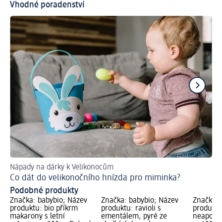
Vhodné poradenství
Nápady na dárky k Velikonocům
Už
Co dát do velikonočního hnízda pro miminka?
Ja
Podobné produkty
Značka: babybio; Název
Značka: babybio; Název
Značka: 
produktu: bio příkrm
produktu: ravioli s
produktu
makarony s letní
ementálem, pyré ze
neapolsk