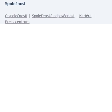
Společnost
O společnosti
Společenská odpovědnost
Kariéra
Press centrum
Svět dm
Platební možnosti
Spojte se s dm