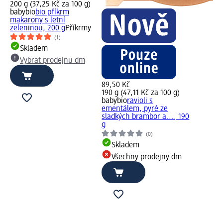
200 g (37,25 Kč za 100 g)
babybio
bio příkrm
makarony s letní
zeleninou, 200 g
Příkrmy
(1)
Skladem
Vybrat prodejnu dm
89,50 Kč
190 g (47,11 Kč za 100 g)
babybio
ravioli s
ementálem, pyré ze
sladkých brambor a..., 190
g
(0)
Skladem
Všechny prodejny dm