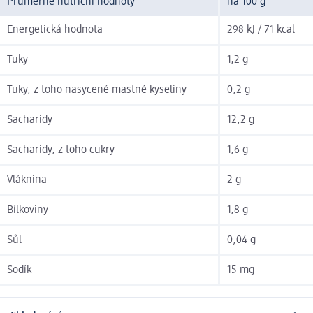
Průměrné nutriční hodnoty
na 100 g
Energetická hodnota
298 kJ / 71 kcal
Tuky
1,2 g
Tuky, z toho nasycené mastné kyseliny
0,2 g
Sacharidy
12,2 g
Sacharidy, z toho cukry
1,6 g
Vláknina
2 g
Bílkoviny
1,8 g
Sůl
0,04 g
Sodík
15 mg