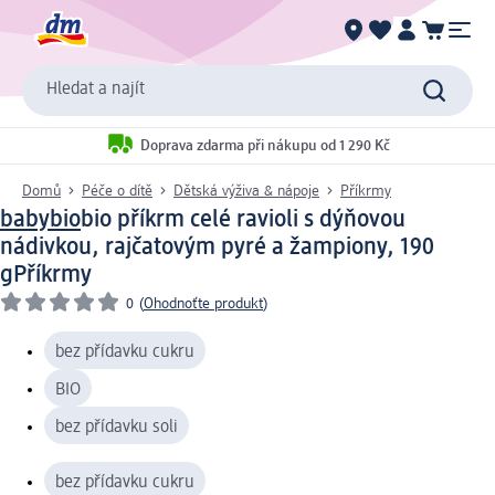
Hledat a najít
Doprava zdarma při nákupu od 1 290 Kč
Domů
Péče o dítě
Dětská výživa & nápoje
Příkrmy
babybio
bio příkrm celé ravioli s dýňovou
nádivkou, rajčatovým pyré a žampiony, 190
g
Příkrmy
0
(
Ohodnoťte produkt
)
bez přídavku cukru
BIO
bez přídavku soli
bez přídavku cukru