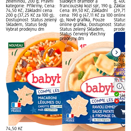
zeleninou, 200 g; Právní
sladkých brambor a
g, 400 g;
kategorie: Příkrmy; Cena:
francouzský kozí sýr, 190 g;
Základní
74,50 Kč; Základní cena:
Cena: 89,50 Kč; Základní
(29,75 K
200 g (37,25 Kč za 100 g);
cena: 190 g (47,11 Kč za 100
online g
Dostupnost: Status zelený
g); Nově grafika, Pouze
Status z
Skladem, Status šedý
online grafika; Dostupnost:
Status č
Vybrat prodejnu dm
Status zelený Skladem,
prodejn
Status červený Všechny
prodejny dm
119,00 K
400 g (29
babybio
b
neapolsk
g, 400 g
Upoz
Skla
Všech
74,50 Kč