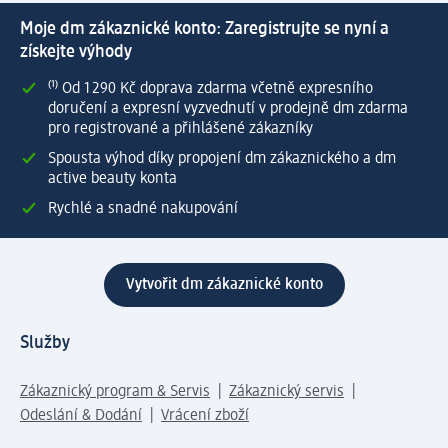
Moje dm zákaznické konto: Zaregistrujte se nyní a
získejte výhody
⁽¹⁾ Od 1 290 Kč doprava zdarma včetně expresního
doručení a expresní vyzvednutí v prodejně dm zdarma
pro registrované a přihlášené zákazníky
Spousta výhod díky propojení dm zákaznického a dm
active beauty konta
Rychlé a snadné nakupování
Vytvořit dm zákaznické konto
Služby
Zákaznický program & Servis
Zákaznický servis
Odeslání & Dodání
Vrácení zboží