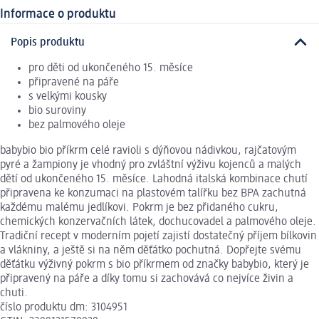
Informace o produktu
Popis produktu
pro děti od ukončeného 15. měsíce
připravené na páře
s velkými kousky
bio suroviny
bez palmového oleje
babybio bio příkrm celé ravioli s dýňovou nádivkou, rajčatovým
pyré a žampiony je vhodný pro zvláštní výživu kojenců a malých
dětí od ukončeného 15. měsíce. Lahodná italská kombinace chutí
připravena ke konzumaci na plastovém talířku bez BPA zachutná
každému malému jedlíkovi. Pokrm je bez přidaného cukru,
chemických konzervačních látek, dochucovadel a palmového oleje.
Tradiční recept v moderním pojetí zajistí dostatečný příjem bílkovin
a vlákniny, a ještě si na něm děťátko pochutná. Dopřejte svému
děťátku výživný pokrm s bio příkrmem od značky babybio, který je
připravený na páře a díky tomu si zachovává co nejvíce živin a
chuti.
číslo produktu dm: 3104951