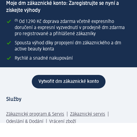
Moje dm zákaznické konto: Zaregistrujte se nyní a
získejte výhody
⁽¹⁾ Od 1 290 Kč doprava zdarma včetně expresního
doručení a expresní vyzvednutí v prodejně dm zdarma
pro registrované a přihlášené zákazníky
Spousta výhod díky propojení dm zákaznického a dm
active beauty konta
Rychlé a snadné nakupování
Vytvořit dm zákaznické konto
Služby
Zákaznický program & Servis
Zákaznický servis
Odeslání & Dodání
Vrácení zboží
Společnost