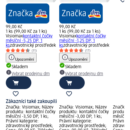
99,00 Kč
99,00 Kč
1 ks (99,00 Kč za 1 ks)
1 ks (99,00 Kč za 1 ks)
Visiomax
kontaktní čočky
Visiomax
kontaktní čočky
měsíční -5,25 DP, 1
měsíční -1,25 DP, 1
ks
zdravotnický prostředek
ks
zdravotnický prostředek
(11)
(17)
Upozornění
Upozornění
Skladem
Skladem
Vybrat prodejnu dm
Vybrat prodejnu dm
Zákazníci také zakoupili
Značka: Visiomax; Název
Značka: Visiomax; Název
Značka: 
produktu: kontaktní čočky
produktu: kontaktní čočky
produktu
měsíční -3,50 DP, 1 ks;
měsíční -3,00 DP, 1 ks;
měsíční -
Právní kategorie:
Právní kategorie:
Právní k
zdravotnický prostředek;
zdravotnický prostředek;
zdravotn