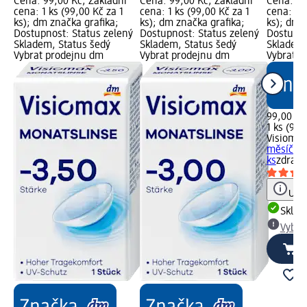
Cena: 99,00 Kč; Základní
Cena: 99,00 Kč; Základní
Cena: 99
cena: 1 ks (99,00 Kč za 1
cena: 1 ks (99,00 Kč za 1
cena: 1 k
ks); dm značka grafika;
ks); dm značka grafika;
ks); dm 
Dostupnost: Status zelený
Dostupnost: Status zelený
Dostupno
Skladem, Status šedý
Skladem, Status šedý
Skladem,
Vybrat prodejnu dm
Vybrat prodejnu dm
Vybrat p
99,00 Kč
1 ks (99,
Visiomax
měsíční -
ks
zdravo
Upoz
Skla
Vybra