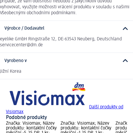
případě, že Vám odlišnosti nebudou z jakýchkoliv důvodů
vyhovovat, využijte možnosti vrácení produktu v souladu s našimi
Všeobecnými obchodními podmínkami.
Výrobce / Dodavatel
eyelike GmbH Ringstraße 12, DE-63543 Neuberg, Deutschland
servicecenter@dm.de
Vyrobeno v
Jižní Korea
Další produkty od
Visiomax
Podobné produkty
Značka: Visiomax; Název
Značka: Visiomax; Název
Značka: 
produktu: kontaktní čočky
produktu: kontaktní čočky
produktu
měsíční -5,25 DP, 1 ks;
měsíční -1,25 DP, 1 ks;
měsíční -