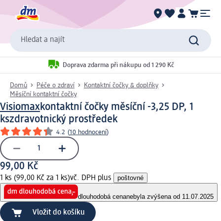
Hledat a najít
Doprava zdarma při nákupu od 1 290 Kč
Domů
Péče o zdraví
Kontaktní čočky & doplňky
Měsíční kontaktní čočky
Visiomax
kontaktní čočky měsíční -3,25 DP, 1
ks
zdravotnický prostředek
4.2
(
10 hodnocení
)
99,00 Kč
1 ks (99,00 Kč za 1 ks)
vč. DPH plus
poštovné
dlouhodobá cena
nebyla zvýšena od 11.07.2025
Vložit do košíku