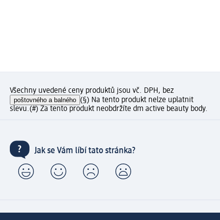
Všechny uvedené ceny produktů jsou vč. DPH, bez
poštovného a balného
(§) Na tento produkt nelze uplatnit
slevu.
(#) Za tento produkt neobdržíte dm active beauty body.
Jak se Vám líbí tato stránka?