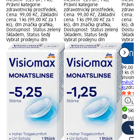
Právní kategorie:
Právní kategorie:
Právní k
zdravotnický prostředek;
zdravotnický prostředek;
zdravotn
Cena: 99,00 Kč; Základní
Cena: 99,00 Kč; Základní
Cena: 99
cena: 1 ks (99,00 Kč za 1
cena: 1 ks (99,00 Kč za 1
cena: 1 k
ks); dm značka grafika;
ks); dm značka grafika;
ks); dm 
Dostupnost: Status zelený
Dostupnost: Status zelený
Dostupno
Skladem, Status šedý
Skladem, Status šedý
Skladem,
Vybrat prodejnu dm
Vybrat prodejnu dm
Vybrat p
99,00 Kč
1 ks (99,
Visiomax
měsíční 
ks
zdravo
Upoz
Skla
Vybra