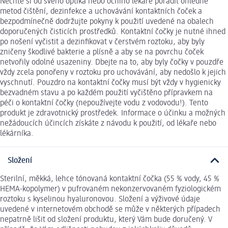
Nechte si od svého optika nebo očního lékaře poradit ohledně
metod čištění, dezinfekce a uchovávání kontaktních čoček a
bezpodmínečně dodržujte pokyny k použití uvedené na obalech
doporučených čisticích prostředků. Kontaktní čočky je nutné ihned
po nošení vyčistit a dezinfikovat v čerstvém roztoku, aby byly
zničeny škodlivé bakterie a plísně a aby se na povrchu čoček
netvořily odolné usazeniny. Dbejte na to, aby byly čočky v pouzdře
vždy zcela ponořeny v roztoku pro uchovávání, aby nedošlo k jejich
vyschnutí. Pouzdro na kontaktní čočky musí být vždy v hygienicky
bezvadném stavu a po každém použití vyčištěno přípravkem na
péči o kontaktní čočky (nepoužívejte vodu z vodovodu!). Tento
produkt je zdravotnický prostředek. Informace o účinku a možných
nežádoucích účincích získáte z návodu k použití, od lékaře nebo
lékárníka.
Složení
Sterilní, měkká, lehce tónovaná kontaktní čočka (55 % vody, 45 %
HEMA-kopolymer) v pufrovaném nekonzervovaném fyziologickém
roztoku s kyselinou hyaluronovou. Složení a výživové údaje
uvedené v internetovém obchodě se může v některých případech
nepatrně lišit od složení produktu, který Vám bude doručený. V