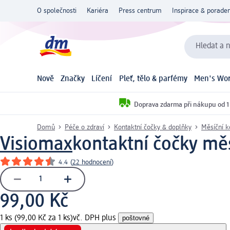
O společnosti
Kariéra
Press centrum
Inspirace & poraden
Hledat a n
Nově
Značky
Líčení
Pleť, tělo & parfémy
Men's Wor
Doprava zdarma při nákupu od 1
Domů
Péče o zdraví
Kontaktní čočky & doplňky
Měsíční k
Visiomax
kontaktní čočky měs
4.4
(
22 hodnocení
)
99,00 Kč
1 ks (99,00 Kč za 1 ks)
vč. DPH plus
poštovné