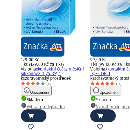
129,00 Kč
99,00 Kč
1 ks (129,00 Kč za 1 ks)
1 ks (99,00 Kč za 1 ks
 měsíční
Visiomax
kontaktní čočky měsíční
Visiomax
kontaktní č
silikonové -1,75 DP, 1
-3,75 DP, 1
k
ks
zdravotnický prostředek
ks
zdravotnický pros
(6)
(13)
Upozornění
Upozornění
Skladem
Skladem
Vybrat prodejnu dm
Vybrat prodejnu 