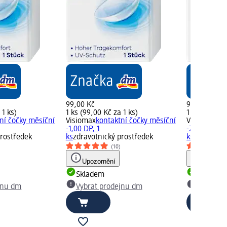
99,00 Kč
99,00 Kč
 1 ks)
1 ks (99,00 Kč za 1 ks)
1 ks (99,00 
ní čočky měsíční
Visiomax
kontaktní čočky měsíční
Visiomax
kon
-1,00 DP, 1
-2,00 DP, 1
prostředek
ks
zdravotnický prostředek
ks
zdravotni
(10)
Upozornění
Upozorn
Skladem
Skladem
jnu dm
Vybrat prodejnu dm
Vybrat p