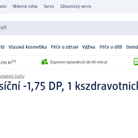
ství
Vědomá volba
Servis
Zákaznický servis
ajít
ld
Vlasová kosmetika
Péče o zdraví
Výživa
Péče o dítě
Domá
(1)
Expresní vyzvednutí do 60 minut
 290 Kč
ontaktní čočky
íční -1,75 DP, 1 ks
zdravotnic