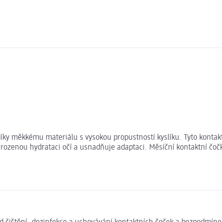
ky měkkému materiálu s vysokou propustností kyslíku. Tyto kontaktní
irozenou hydrataci očí a usnadňuje adaptaci. Měsíční kontaktní čo