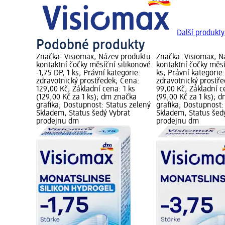
Další produkty
Podobné produkty
 produktu:
Značka: Visiomax; Název produktu:
Značka: Visiomax; N
2,25 DP, 1
kontaktní čočky měsíční silikonové
kontaktní čočky měsí
-1,75 DP, 1 ks; Právní kategorie:
ks; Právní kategorie:
 Cena:
zdravotnický prostředek; Cena:
zdravotnický prostře
1 ks
129,00 Kč; Základní cena: 1 ks
99,00 Kč; Základní c
načka
(129,00 Kč za 1 ks); dm značka
(99,00 Kč za 1 ks); 
tus zelený
grafika; Dostupnost: Status zelený
grafika; Dostupnost:
brat
Skladem, Status šedý Vybrat
Skladem, Status šed
prodejnu dm
prodejnu dm