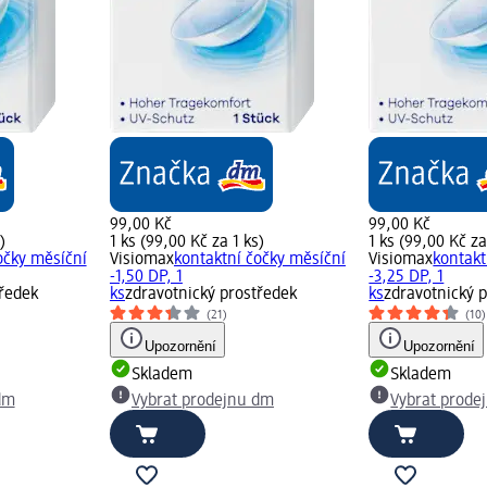
99,00 Kč
99,00 Kč
)
1 ks (99,00 Kč za 1 ks)
1 ks (99,00 Kč za
očky měsíční
Visiomax
kontaktní čočky měsíční
Visiomax
kontakt
-1,50 DP, 1
-3,25 DP, 1
tředek
ks
zdravotnický prostředek
ks
zdravotnický 
(21)
(10)
Upozornění
Upozornění
Skladem
Skladem
dm
Vybrat prodejnu dm
Vybrat prode