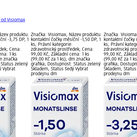
 od Visiomax
ázev produktu:
Značka: Visiomax; Název produktu:
Značka: Visioma
ční -3,75 DP, 1
kontaktní čočky měsíční -1,50 DP, 1
kontaktní čočky 
ks; Právní kategorie:
ks; Právní kateg
dek; Cena:
zdravotnický prostředek; Cena:
zdravotnický pr
ena: 1 ks
99,00 Kč; Základní cena: 1 ks
99,00 Kč; Základ
dm značka
(99,00 Kč za 1 ks); dm značka
(99,00 Kč za 1 k
 Status zelený
grafika; Dostupnost: Status zelený
grafika; Dostupn
ý Vybrat
Skladem, Status šedý Vybrat
Skladem, Status
prodejnu dm
prodejnu dm