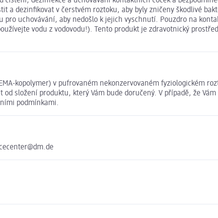
od čištění, dezinfekce a uchovávání kontaktních čoček a bezpodmín
tit a dezinfikovat v čerstvém roztoku, aby byly zničeny škodlivé bak
ku pro uchovávání, aby nedošlo k jejich vyschnutí. Pouzdro na kont
používejte vodu z vodovodu!). Tento produkt je zdravotnický prostř
 HEMA-kopolymer) v pufrovaném nekonzervovaném fyziologickém rozt
 od složení produktu, který Vám bude doručený. V případě, že Vám 
dními podmínkami.
vicecenter@dm.de