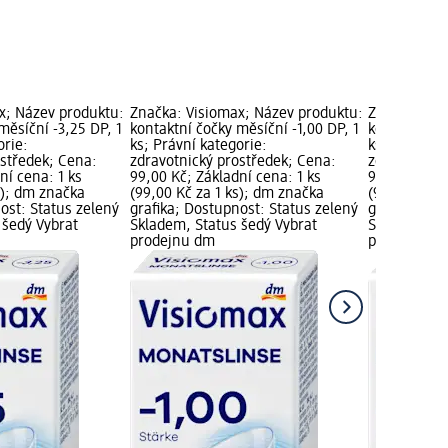
x; Název produktu:
Značka: Visiomax; Název produktu:
Značka: Vis
měsíční -3,25 DP, 1
kontaktní čočky měsíční -1,00 DP, 1
kontaktní čo
orie:
ks; Právní kategorie:
ks; Právní k
ostředek; Cena:
zdravotnický prostředek; Cena:
zdravotnick
ní cena: 1 ks
99,00 Kč; Základní cena: 1 ks
99,00 Kč; Zá
s); dm značka
(99,00 Kč za 1 ks); dm značka
(99,00 Kč z
ost: Status zelený
grafika; Dostupnost: Status zelený
grafika; Do
 šedý Vybrat
Skladem, Status šedý Vybrat
Skladem, St
prodejnu dm
prodejnu d