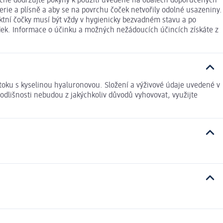
ečně dodržujte pokyny k použití uvedené na obalech doporučených
terie a plísně a aby se na povrchu čoček netvořily odolné usazeniny.
aktní čočky musí být vždy v hygienicky bezvadném stavu a po
edek. Informace o účinku a možných nežádoucích účincích získáte z
oku s kyselinou hyaluronovou. Složení a výživové údaje uvedené v
odlišnosti nebudou z jakýchkoliv důvodů vyhovovat, využijte