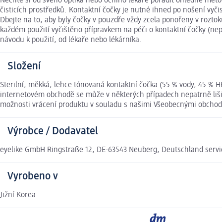
Nechte si od svého optika nebo očního lékaře poradit ohledně met
čisticích prostředků. Kontaktní čočky je nutné ihned po nošení vyčis
Dbejte na to, aby byly čočky v pouzdře vždy zcela ponořeny v rozto
každém použití vyčištěno přípravkem na péči o kontaktní čočky (ne
návodu k použití, od lékaře nebo lékárníka.
Složení
Sterilní, měkká, lehce tónovaná kontaktní čočka (55 % vody, 45 %
internetovém obchodě se může v některých případech nepatrně lišit
možnosti vrácení produktu v souladu s našimi Všeobecnými obcho
Výrobce / Dodavatel
eyelike GmbH Ringstraße 12, DE-63543 Neuberg, Deutschland ser
Vyrobeno v
Jižní Korea