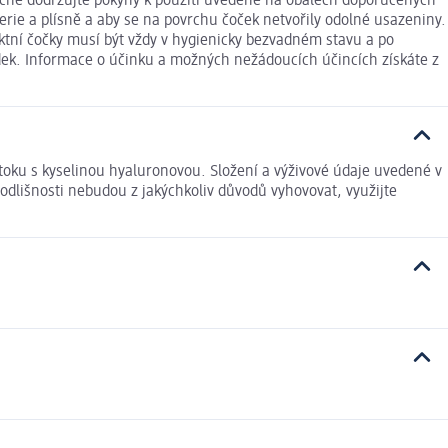
ečně dodržujte pokyny k použití uvedené na obalech doporučených
terie a plísně a aby se na povrchu čoček netvořily odolné usazeniny.
aktní čočky musí být vždy v hygienicky bezvadném stavu a po
edek. Informace o účinku a možných nežádoucích účincích získáte z
oku s kyselinou hyaluronovou. Složení a výživové údaje uvedené v
odlišnosti nebudou z jakýchkoliv důvodů vyhovovat, využijte