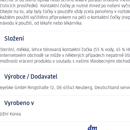
Nechte si od svého optika nebo očního lékaře poradit ohledně met
čisticích prostředků. Kontaktní čočky je nutné ihned po nošení vyčis
Dbejte na to, aby byly čočky v pouzdře vždy zcela ponořeny v rozto
každém použití vyčištěno přípravkem na péči o kontaktní čočky (ne
návodu k použití, od lékaře nebo lékárníka.
Složení
Sterilní, měkká, lehce tónovaná kontaktní čočka (55 % vody, 45 %
internetovém obchodě se může v některých případech nepatrně lišit
možnosti vrácení produktu v souladu s našimi Všeobecnými obcho
Výrobce / Dodavatel
eyelike GmbH Ringstraße 12, DE-63543 Neuberg, Deutschland ser
Vyrobeno v
Jižní Korea