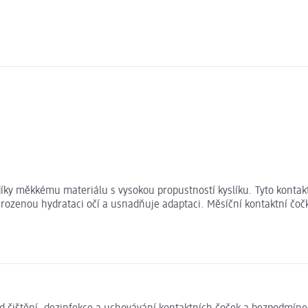
ky měkkému materiálu s vysokou propustností kyslíku. Tyto kontaktní
irozenou hydrataci očí a usnadňuje adaptaci. Měsíční kontaktní čo