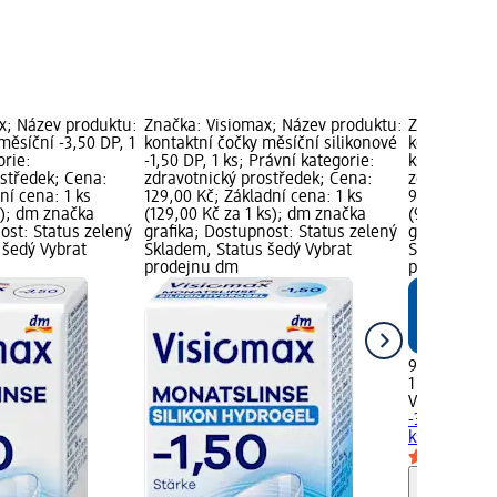
x; Název produktu:
Značka: Visiomax; Název produktu:
Značka: Vis
měsíční -3,50 DP, 1
kontaktní čočky měsíční silikonové
kontaktní čo
orie:
-1,50 DP, 1 ks; Právní kategorie:
ks; Právní k
ostředek; Cena:
zdravotnický prostředek; Cena:
zdravotnick
ní cena: 1 ks
129,00 Kč; Základní cena: 1 ks
99,00 Kč; Zá
s); dm značka
(129,00 Kč za 1 ks); dm značka
(99,00 Kč z
ost: Status zelený
grafika; Dostupnost: Status zelený
grafika; Do
 šedý Vybrat
Skladem, Status šedý Vybrat
Skladem, St
prodejnu dm
prodejnu d
99,00 Kč
1 ks (99,00 
Visiomax
kon
-3,00 DP, 1
ks
zdravotni
Upozorn