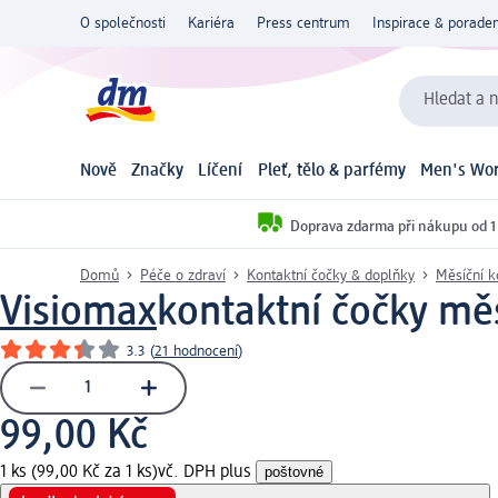
O společnosti
Kariéra
Press centrum
Inspirace & poraden
Hledat a n
Nově
Značky
Líčení
Pleť, tělo & parfémy
Men's Wor
Doprava zdarma při nákupu od 1
Domů
Péče o zdraví
Kontaktní čočky & doplňky
Měsíční k
Visiomax
kontaktní čočky měs
3.3
(
21 hodnocení
)
99,00 Kč
1 ks (99,00 Kč za 1 ks)
vč. DPH plus
poštovné