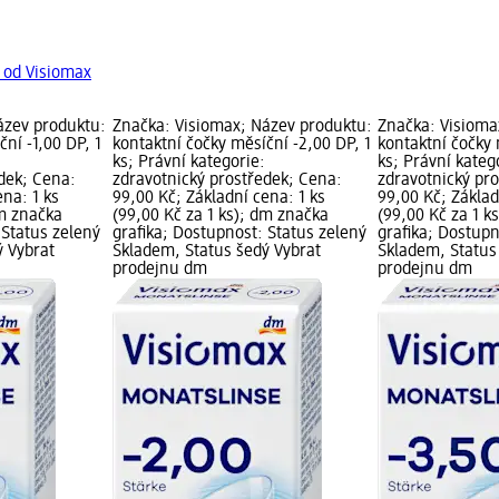
 od Visiomax
ázev produktu:
Značka: Visiomax; Název produktu:
Značka: Visioma
ní -1,00 DP, 1
kontaktní čočky měsíční -2,00 DP, 1
kontaktní čočky 
ks; Právní kategorie:
ks; Právní kateg
dek; Cena:
zdravotnický prostředek; Cena:
zdravotnický pr
ena: 1 ks
99,00 Kč; Základní cena: 1 ks
99,00 Kč; Základ
dm značka
(99,00 Kč za 1 ks); dm značka
(99,00 Kč za 1 k
 Status zelený
grafika; Dostupnost: Status zelený
grafika; Dostupn
ý Vybrat
Skladem, Status šedý Vybrat
Skladem, Status
prodejnu dm
prodejnu dm