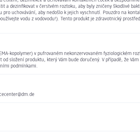
od čištění, dezinfekce a uchovávání kontaktních čoček a bezpodmín
tit a dezinfikovat v čerstvém roztoku, aby byly zničeny škodlivé bak
ku pro uchovávání, aby nedošlo k jejich vyschnutí. Pouzdro na kont
používejte vodu z vodovodu!). Tento produkt je zdravotnický prostř
 HEMA-kopolymer) v pufrovaném nekonzervovaném fyziologickém rozt
 od složení produktu, který Vám bude doručený. V případě, že Vám 
dními podmínkami.
vicecenter@dm.de