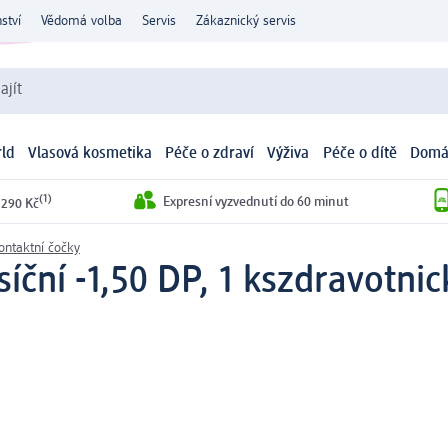
ství
Vědomá volba
Servis
Zákaznický servis
ajít
ld
Vlasová kosmetika
Péče o zdraví
Výživa
Péče o dítě
Domá
(1)
Expresní vyzvednutí do 60 minut
 290 Kč
ontaktní čočky
íční -1,50 DP, 1 ks
zdravotnic