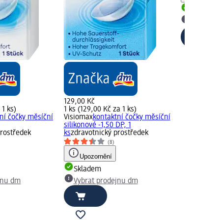
Skladem
Vybrat p
129,00 Kč
 1 ks)
1 ks (129,00 Kč za 1 ks)
ní čočky měsíční
Visiomax
kontaktní čočky měsíční
silikonové -1,50 DP, 1
prostředek
ks
zdravotnický prostředek
(8)
Upozornění
Skladem
jnu dm
Vybrat prodejnu dm