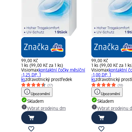
99,00 Kč
99,00 Kč
1 ks (99,00 Kč za 1 ks)
1 ks (99,00 Kč za 1 ks
Visiomax
kontaktní čočky měsíční
Visiomax
kontaktní č
-1,25 DP, 1
-1,00 DP, 1
ks
zdravotnický prostředek
ks
zdravotnický pros
(17)
(10)
Upozornění
Upozornění
Skladem
Skladem
Vybrat prodejnu dm
Vybrat prodejnu 