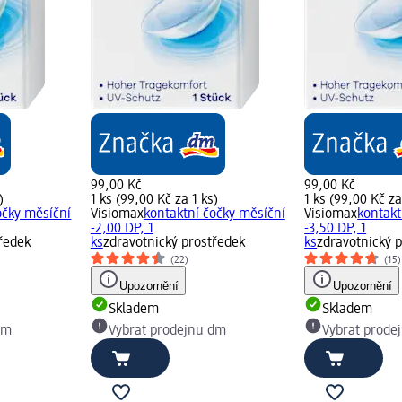
99,00 Kč
99,00 Kč
)
1 ks (99,00 Kč za 1 ks)
1 ks (99,00 Kč za
očky měsíční
Visiomax
kontaktní čočky měsíční
Visiomax
kontakt
-2,00 DP, 1
-3,50 DP, 1
tředek
ks
zdravotnický prostředek
ks
zdravotnický 
(22)
(15)
Upozornění
Upozornění
Skladem
Skladem
dm
Vybrat prodejnu dm
Vybrat prode