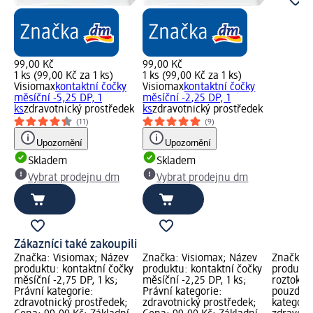
99,00 Kč
99,00 Kč
1 ks (99,00 Kč za 1 ks)
1 ks (99,00 Kč za 1 ks)
Visiomax
kontaktní čočky
Visiomax
kontaktní čočky
měsíční -5,25 DP, 1
měsíční -2,25 DP, 1
ks
zdravotnický prostředek
ks
zdravotnický prostředek
(11)
(9)
Upozornění
Upozornění
Skladem
Skladem
Vybrat prodejnu dm
Vybrat prodejnu dm
Zákazníci také zakoupili
Značka: Visiomax; Název
Značka: Visiomax; Název
Značka: 
produktu: kontaktní čočky
produktu: kontaktní čočky
produkt
měsíční -2,75 DP, 1 ks;
měsíční -2,25 DP, 1 ks;
roztok n
Právní kategorie:
Právní kategorie:
pouzdro,
zdravotnický prostředek;
zdravotnický prostředek;
kategori