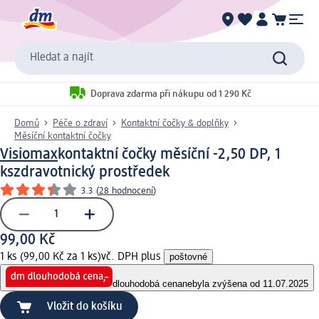
Hledat a najít
Doprava zdarma při nákupu od 1 290 Kč
Domů
Péče o zdraví
Kontaktní čočky & doplňky
Měsíční kontaktní čočky
Visiomax
kontaktní čočky měsíční -2,50 DP, 1
ks
zdravotnický prostředek
3.3
(
28 hodnocení
)
99,00 Kč
1 ks (99,00 Kč za 1 ks)
vč. DPH plus
poštovné
dlouhodobá cena
nebyla zvýšena od 11.07.2025
Vložit do košíku