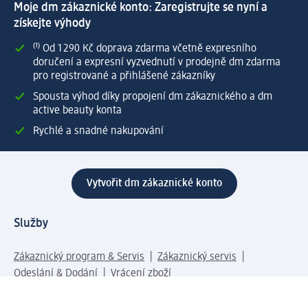
Moje dm zákaznické konto: Zaregistrujte se nyní a
získejte výhody
⁽¹⁾ Od 1 290 Kč doprava zdarma včetně expresního
doručení a expresní vyzvednutí v prodejně dm zdarma
pro registrované a přihlášené zákazníky
Spousta výhod díky propojení dm zákaznického a dm
active beauty konta
Rychlé a snadné nakupování
Vytvořit dm zákaznické konto
Služby
Zákaznický program & Servis
Zákaznický servis
Odeslání & Dodání
Vrácení zboží
Společnost