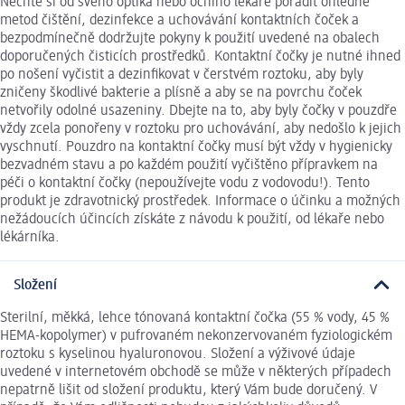
Nechte si od svého optika nebo očního lékaře poradit ohledně
metod čištění, dezinfekce a uchovávání kontaktních čoček a
bezpodmínečně dodržujte pokyny k použití uvedené na obalech
doporučených čisticích prostředků. Kontaktní čočky je nutné ihned
po nošení vyčistit a dezinfikovat v čerstvém roztoku, aby byly
zničeny škodlivé bakterie a plísně a aby se na povrchu čoček
netvořily odolné usazeniny. Dbejte na to, aby byly čočky v pouzdře
vždy zcela ponořeny v roztoku pro uchovávání, aby nedošlo k jejich
vyschnutí. Pouzdro na kontaktní čočky musí být vždy v hygienicky
bezvadném stavu a po každém použití vyčištěno přípravkem na
péči o kontaktní čočky (nepoužívejte vodu z vodovodu!). Tento
produkt je zdravotnický prostředek. Informace o účinku a možných
nežádoucích účincích získáte z návodu k použití, od lékaře nebo
lékárníka.
Složení
Sterilní, měkká, lehce tónovaná kontaktní čočka (55 % vody, 45 %
HEMA-kopolymer) v pufrovaném nekonzervovaném fyziologickém
roztoku s kyselinou hyaluronovou. Složení a výživové údaje
uvedené v internetovém obchodě se může v některých případech
nepatrně lišit od složení produktu, který Vám bude doručený. V