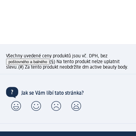
Všechny uvedené ceny produktů jsou vč. DPH, bez
poštovného a balného
(§) Na tento produkt nelze uplatnit
slevu.
(#) Za tento produkt neobdržíte dm active beauty body.
Jak se Vám líbí tato stránka?