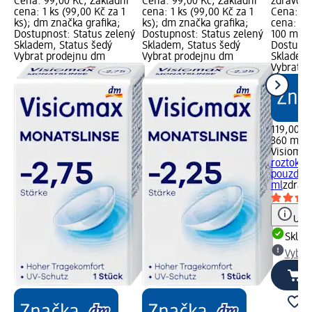
Cena: 99,00 Kč; Základní
Cena: 99,00 Kč; Základní
zdravotn
cena: 1 ks (99,00 Kč za 1
cena: 1 ks (99,00 Kč za 1
Cena: 11
ks); dm značka grafika;
ks); dm značka grafika;
cena: 36
Dostupnost: Status zelený
Dostupnost: Status zelený
100 ml);
Skladem, Status šedý
Skladem, Status šedý
Dostupno
Vybrat prodejnu dm
Vybrat prodejnu dm
Skladem,
Vybrat p
119,00 K
360 ml (
Visiomax
roztok n
pouzdro,
ml
zdravo
Upoz
Skla
Vybra