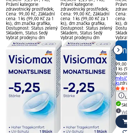
Právní kategorie:
Právní kategorie:
Právní k
zdravotnický prostředek;
zdravotnický prostředek;
zdravotn
Cena: 99,00 Kč; Základní
Cena: 99,00 Kč; Základní
Cena: 99
cena: 1 ks (99,00 Kč za 1
cena: 1 ks (99,00 Kč za 1
cena: 1 k
ks); dm značka grafika;
ks); dm značka grafika;
ks); dm 
Dostupnost: Status zelený
Dostupnost: Status zelený
Dostupno
Skladem, Status šedý
Skladem, Status šedý
Skladem,
Vybrat prodejnu dm
Vybrat prodejnu dm
Vybrat p
99,00 Kč
1 ks (99,
Visiomax
měsíční -
ks
zdravo
Upoz
Skla
Vybra