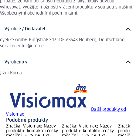
případě, že Vám odlišnosti nebudou z jakýchkoliv důvodů
vyhovovat, využijte možnosti vrácení produktu v souladu s našimi
Všeobecnými obchodními podmínkami.
Výrobce / Dodavatel
eyelike GmbH Ringstraße 12, DE-63543 Neuberg, Deutschland
servicecenter@dm.de
Vyrobeno v
Jižní Korea
Další produkty od
Visiomax
Podobné produkty
Značka: Visiomax; Název
Značka: Visiomax; Název
Značka: 
produktu: kontaktní čočky
produktu: kontaktní čočky
produktu
měsíční -5,25 DP, 1 ks;
měsíční -2,25 DP, 1 ks;
měsíční -