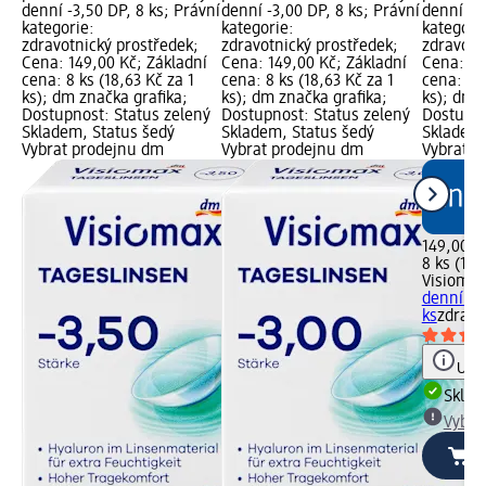
denní -3,50 DP, 8 ks; Právní
denní -3,00 DP, 8 ks; Právní
denní -3,
kategorie:
kategorie:
kategori
zdravotnický prostředek;
zdravotnický prostředek;
zdravotn
Cena: 149,00 Kč; Základní
Cena: 149,00 Kč; Základní
Cena: 14
cena: 8 ks (18,63 Kč za 1
cena: 8 ks (18,63 Kč za 1
cena: 8 k
ks); dm značka grafika;
ks); dm značka grafika;
ks); dm 
Dostupnost: Status zelený
Dostupnost: Status zelený
Dostupno
Skladem, Status šedý
Skladem, Status šedý
Skladem,
Vybrat prodejnu dm
Vybrat prodejnu dm
Vybrat p
149,00 K
8 ks (18,
Visiomax
denní -3
ks
zdravo
Upoz
Skla
Vybra