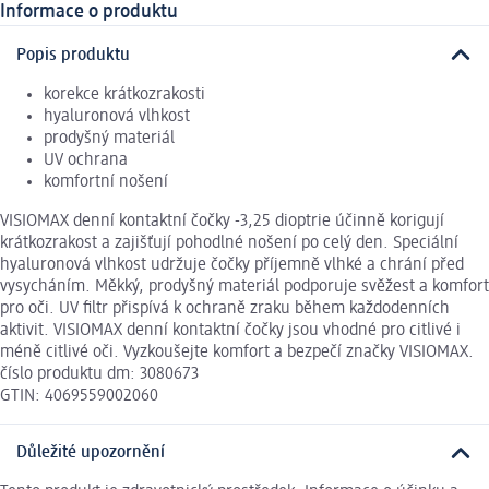
Informace o produktu
Popis produktu
korekce krátkozrakosti
hyaluronová vlhkost
prodyšný materiál
UV ochrana
komfortní nošení
VISIOMAX denní kontaktní čočky -3,25 dioptrie účinně korigují
krátkozrakost a zajišťují pohodlné nošení po celý den. Speciální
hyaluronová vlhkost udržuje čočky příjemně vlhké a chrání před
vysycháním. Měkký, prodyšný materiál podporuje svěžest a komfort
pro oči. UV filtr přispívá k ochraně zraku během každodenních
aktivit. VISIOMAX denní kontaktní čočky jsou vhodné pro citlivé i
méně citlivé oči. Vyzkoušejte komfort a bezpečí značky VISIOMAX.
číslo produktu dm: 3080673
GTIN: 4069559002060
Důležité upozornění