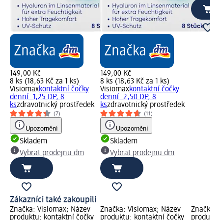
149,00 Kč
149,00 Kč
8 ks (18,63 Kč za 1 ks)
8 ks (18,63 Kč za 1 ks)
Visiomax
kontaktní čočky
Visiomax
kontaktní čočky
denní -1,25 DP, 8
denní -2,50 DP, 8
ks
zdravotnický prostředek
ks
zdravotnický prostředek
(7)
(11)
Upozornění
Upozornění
Skladem
Skladem
Vybrat prodejnu dm
Vybrat prodejnu dm
Zákazníci také zakoupili
Značka: Visiomax; Název
Značka: Visiomax; Název
Značka: 
produktu: kontaktní čočky
produktu: kontaktní čočky
produktu