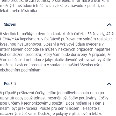
Tento produkt je zdravotnický prostředek. Informace o účinku a
možných nežádoucích účincích získáte z návodu k použití, od
lékaře nebo lékárníka.
Složení
8 sterilních, měkkých denních kontaktních čoček s 58 % vody, 42 %
HEMA/MAA kopolymeru v fosfátově pufrovaném solném roztoku s
kyselinou hyaluronovou. Složení a výživové údaje uvedené v
internetovém obchodě se může v některých případech nepatrně
lišit od složení produktu, který Vám bude doručený. V případě, že
Vám odlišnosti nebudou z jakýchkoliv důvodů vyhovovat, využijte
možnosti vrácení produktu v souladu s našimi Všeobecnými
obchodními podmínkami.
Použití
V případě poškození čočky, jejího jednotlivého obalu nebo po
uplynutí doby použitelnosti nesmějí být čočky používány. Čočky
jsou určeny k jednorázovému použití. Doba nošení je 1 den a
nesmí být překročena. Pouze pro denní nošení. Nespěte s
nasazenými čočkami. Dodržujte pokyny v příbalovém letáku!