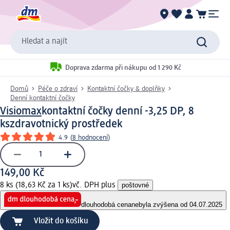
Hledat a najít
Doprava zdarma při nákupu od 1 290 Kč
Domů
Péče o zdraví
Kontaktní čočky & doplňky
Denní kontaktní čočky
Visiomax
kontaktní čočky denní -3,25 DP, 8
ks
zdravotnický prostředek
4.9
(
8 hodnocení
)
149,00 Kč
8 ks (18,63 Kč za 1 ks)
vč. DPH plus
poštovné
dlouhodobá cena
nebyla zvýšena od 04.07.2025
Vložit do košíku