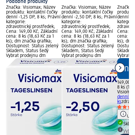
Podobné produkty
Značka: Visiomax; Název
Značka: Visiomax; Název
Značka: 
produktu: kontaktní čočky
produktu: kontaktní čočky
produktu
denní -1,25 DP, 8 ks; Právní
denní -2,50 DP, 8 ks; Právní
denní -2,
kategorie:
kategorie:
kategori
zdravotnický prostředek;
zdravotnický prostředek;
zdravotn
Cena: 149,00 Kč; Základní
Cena: 149,00 Kč; Základní
Cena: 14
cena: 8 ks (18,63 Kč za 1
cena: 8 ks (18,63 Kč za 1
cena: 8 k
ks); dm značka grafika;
ks); dm značka grafika;
ks); dm 
Dostupnost: Status zelený
Dostupnost: Status zelený
Dostupno
Skladem, Status šedý
Skladem, Status šedý
Skladem,
Vybrat prodejnu dm
Vybrat prodejnu dm
Vybrat p
149,00 K
8 ks (18,
Visiomax
denní -2
ks
zdravo
Upoz
Skla
Vybra