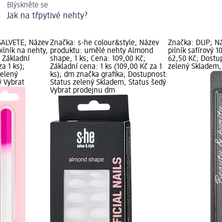
Blýskněte se
Jak na třpytivé nehty?
SALVETE; Název
Značka: s-he colour&style; Název
Značka: DUP; Ná
ilník na nehty,
produktu: umělé nehty Almond
pilník safírový 1
; Základní
shape, 1 ks; Cena: 109,00 Kč;
62,50 Kč; Dostu
za 1 ks);
Základní cena: 1 ks (109,00 Kč za 1
zelený Skladem,
zelený
ks); dm značka grafika; Dostupnost:
ý Vybrat
Status zelený Skladem, Status šedý
Vybrat prodejnu dm