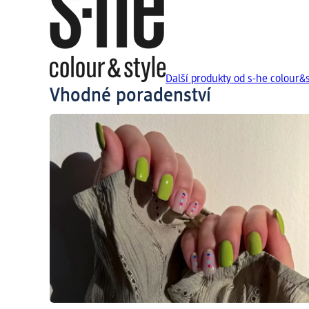
Další produkty od s-he colour&s
Vhodné poradenství