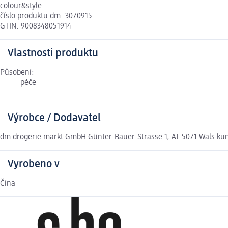
colour&style.
číslo produktu dm: 3070915
GTIN: 9008348051914
Vlastnosti produktu
Působení:
péče
Výrobce / Dodavatel
dm drogerie markt GmbH Günter-Bauer-Strasse 1, AT-5071 Wals k
Vyrobeno v
Čína