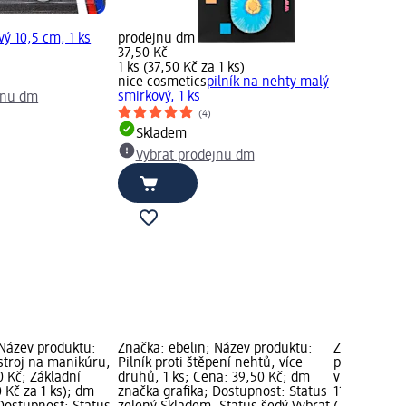
ový 10,5 cm, 1 ks
prodejnu dm
37,50 Kč
1 ks (37,50 Kč za 1 ks)
nice cosmetics
pilník na nehty malý
smirkový, 1 ks
jnu dm
(4)
Skladem
Vybrat prodejnu dm
 Název produktu:
Značka: ebelin; Název produktu:
Značka: Sch
stroj na manikúru,
Pilník proti štěpení nehtů, více
produktu: te
0 Kč; Základní
druhů, 1 ks; Cena: 39,50 Kč; dm
vlasy Aloe 
0 Kč za 1 ks); dm
značka grafika; Dostupnost: Status
119,00 Kč; 