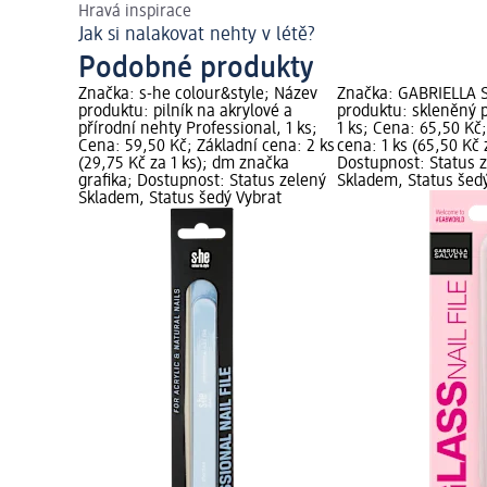
Hravá inspirace
Jak si nalakovat nehty v létě?
Podobné produkty
Značka: s-he colour&style; Název
Značka: GABRIELLA 
produktu: pilník na akrylové a
produktu: skleněný p
přírodní nehty Professional, 1 ks;
1 ks; Cena: 65,50 Kč
Cena: 59,50 Kč; Základní cena: 2 ks
cena: 1 ks (65,50 Kč 
(29,75 Kč za 1 ks); dm značka
Dostupnost: Status 
grafika; Dostupnost: Status zelený
Skladem, Status šed
Skladem, Status šedý Vybrat