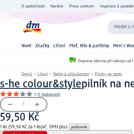
O společnosti
Kariéra
Press centrum
Inspirace & poraden
Hledat a n
Nově
Značky
Líčení
Pleť, tělo & parfémy
Men's Wor
Doprava zdarma při nákupu od 1
Domů
Líčení
Nehty & příslušenství
Pilníky na nehty
s-he colour&style
pilník na n
3
(
1 hodnocení
)
59,50 Kč
1 ks (59,50 Kč za 1 ks)
vč. DPH plus
poštovné