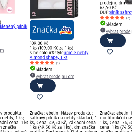
prodejnu dm
62,50 Kč
DUP
pilník safír
(2)
)
Skladem
kleněný pilník
Vybrat prode
109,00 Kč
1 ks (109,00 Kč za 1 ks)
dm
s-he colour&style
umělé nehty
Almond shape, 1 ks
(1)
Skladem
Vybrat prodejnu dm
ev produktu:
Značka: ebelin; Název produktu:
Značka: ebelin;
a nehty, 1 ks;
safírový pilník na nehty skládací, 1
multifunkční ná
adní cena: 1 ks
ks; Cena: 49,50 Kč; Základní cena:
1 ks; Cena: 74,5
dm značka
1 ks (49,50 Kč za 1 ks); dm značka
cena: 1 ks (74,5