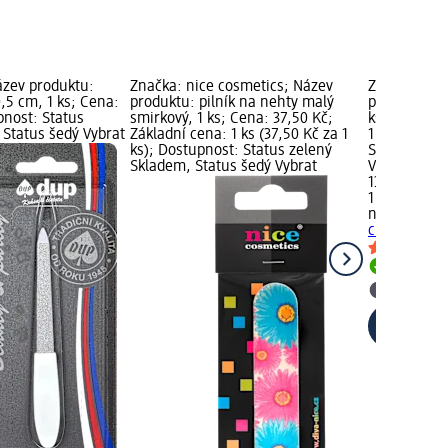
zev produktu:
Značka: nice cosmetics; Název
Značka: nic
0,5 cm, 1 ks; Cena:
produktu: pilník na nehty malý
produktu: sk
pnost: Status
smirkový, 1 ks; Cena: 37,50 Kč;
ks; Cena: 1
 Status šedý Vybrat
Základní cena: 1 ks (37,50 Kč za 1
1 ks (139,00
ks); Dostupnost: Status zelený
Status zele
Skladem, Status šedý Vybrat
Vybrat pro
139,00 Kč
1 ks (139,00 
nice cosmet
cm, 1 ks
Skladem
Vybrat p