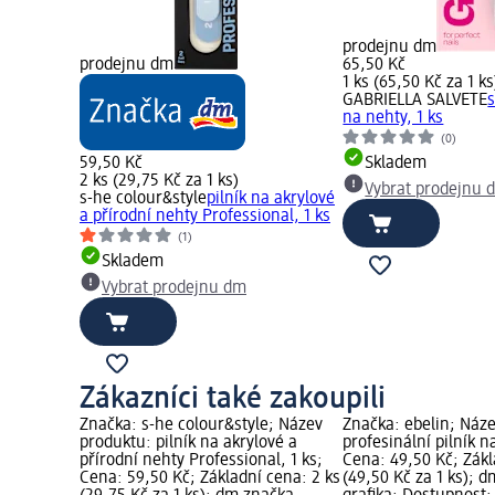
prodejnu dm
prodejnu dm
65,50 Kč
1 ks (65,50 Kč za 1 ks
GABRIELLA SALVETE
s
na nehty, 1 ks
(0)
59,50 Kč
Skladem
2 ks (29,75 Kč za 1 ks)
Vybrat prodejnu 
s-he colour&style
pilník na akrylové
a přírodní nehty Professional, 1 ks
(1)
Skladem
Vybrat prodejnu dm
Zákazníci také zakoupili
Značka: s-he colour&style; Název
Značka: ebelin; Náz
produktu: pilník na akrylové a
profesinální pilník n
přírodní nehty Professional, 1 ks;
Cena: 49,50 Kč; Zákl
Cena: 59,50 Kč; Základní cena: 2 ks
(49,50 Kč za 1 ks); 