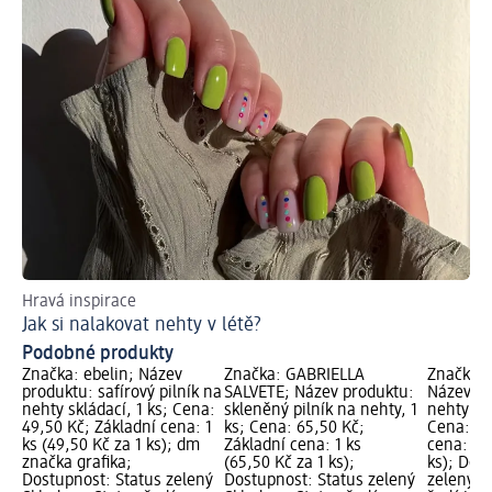
Hravá inspirace
Bl
Jak si nalakovat nehty v létě?
Ja
Podobné produkty
Značka: ebelin; Název
Značka: GABRIELLA
Značka: 
produktu: safírový pilník na
SALVETE; Název produktu:
Název pr
nehty skládací, 1 ks; Cena:
skleněný pilník na nehty, 1
nehty ma
49,50 Kč; Základní cena: 1
ks; Cena: 65,50 Kč;
Cena: 37
ks (49,50 Kč za 1 ks); dm
Základní cena: 1 ks
cena: 1 k
značka grafika;
(65,50 Kč za 1 ks);
ks); Dos
Dostupnost: Status zelený
Dostupnost: Status zelený
zelený S