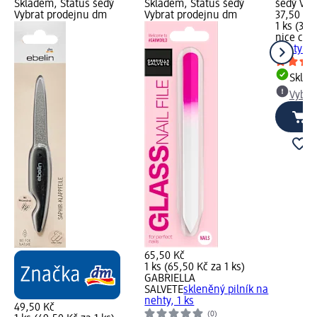
Skladem, Status šedý
Skladem, Status šedý
šedý Vyb
Vybrat prodejnu dm
Vybrat prodejnu dm
37,50 Kč
1 ks (37,
nice cos
nehty ma
Skla
Vybra
65,50 Kč
1 ks (65,50 Kč za 1 ks)
GABRIELLA
SALVETE
skleněný pilník na
nehty, 1 ks
49,50 Kč
(0)