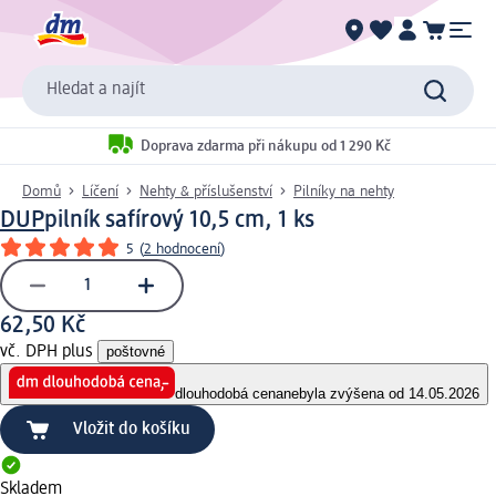
Hledat a najít
Doprava zdarma při nákupu od 1 290 Kč
Domů
Líčení
Nehty & příslušenství
Pilníky na nehty
DUP
pilník safírový 10,5 cm, 1 ks
5
(
2 hodnocení
)
62,50 Kč
vč. DPH plus
poštovné
dlouhodobá cena
nebyla zvýšena od 14.05.2026
Vložit do košíku
Skladem