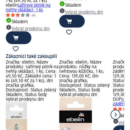
1 ks (49,50 Kč za 1 ks)
ebelin
safírový pilník na
Skladem
nehty skládací, 1 ks
Vybrat prodejnu dm
(4)
Skladem
Vybrat prodejnu dm
Zákazníci také zakoupili
Značka: ebelin; Název
Značka: ebelin; Název
Značka:
produktu: safírový pilník na
produktu: nůžky na
produktu
nehty skládací, 1 ks; Cena:
nehtovou kůžičku, 1 ks;
záděrkov
49,50 Kč; Základní cena: 1
Cena: 139,00 Kč; dm
129,00 K
ks (49,50 Kč za 1 ks); dm
značka grafika;
Status z
značka grafika;
Dostupnost: Status zelený
Status š
Dostupnost: Status zelený
Skladem, Status šedý
prodejn
Skladem, Status šedý
Vybrat prodejnu dm
129,00 K
Vybrat prodejnu dm
DUP
nůžk
záděrkov
Skla
Vybra