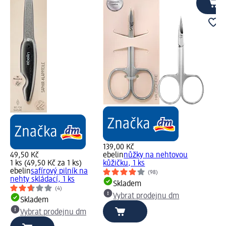
139,00 Kč
49,50 Kč
ebelin
nůžky na nehtovou
1 ks (49,50 Kč za 1 ks)
kůžičku, 1 ks
ebelin
safírový pilník na
(98)
nehty skládací, 1 ks
Skladem
(4)
Vybrat prodejnu dm
Skladem
Vybrat prodejnu dm