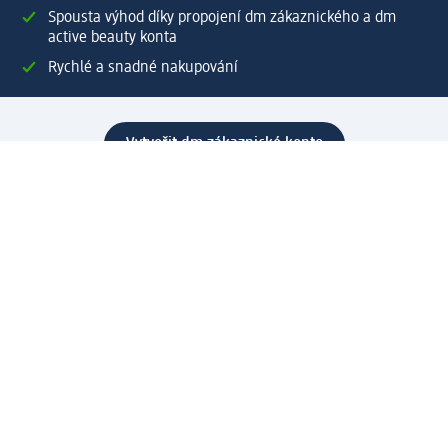
Spousta výhod díky propojení dm zákaznického a dm
active beauty konta
Rychlé a snadné nakupování
Vytvořit dm zákaznické konto
Služby
Zákaznický program & Servis
Zákaznický servis
Odeslání & Dodání
Vrácení zboží
Společnost
O společnosti
Společenská odpovědnost
Kariéra
Press centrum
Svět dm