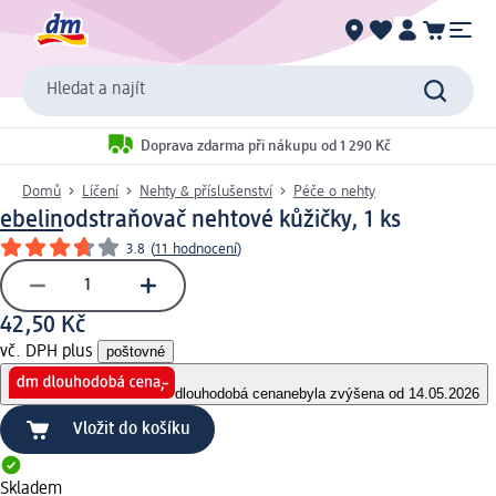
Hledat a najít
Doprava zdarma při nákupu od 1 290 Kč
Domů
Líčení
Nehty & příslušenství
Péče o nehty
ebelin
odstraňovač nehtové kůžičky, 1 ks
3.8
(
11 hodnocení
)
42,50 Kč
vč. DPH plus
poštovné
dlouhodobá cena
nebyla zvýšena od 14.05.2026
Vložit do košíku
Skladem