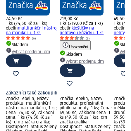
74,50 Kč
219,00 Kč
49,50 Kč
1 ks (74,50 Kč za 1 ks)
1 ks (219,00 Kč za 1 ks)
1 ks (49,
ebelin
multifunkční nástroj
ebelin
kleštičky na
ebelin
pr
na manikúru, 1 ks
nehtovou kůžičku, 1 ks
nehty, 1 
(6)
(8)
Skladem
Skla
Upozornění
Vybrat prodejnu dm
Vybra
Skladem
Vybrat prodejnu dm
Zákazníci také zakoupili
Značka: ebelin; Název
Značka: ebelin; Název
Značka: 
produktu: multifunkční
produktu: profesinální
produktu
nástroj na manikúru, 1 ks;
pilník na nehty, 1 ks; Cena:
měkkou r
Cena: 74,50 Kč; Základní
49,50 Kč; Základní cena: 1
druhů, 1
cena: 1 ks (74,50 Kč za 1
ks (49,50 Kč za 1 ks); dm
59,50 Kč
ks); dm značka grafika;
značka grafika;
ks (59,50
Dostupnost: Status zelený
Dostupnost: Status zelený
značka g