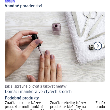
ebelin
Vhodné poradenství
Jak si správně pilovat a lakovat nehty?
Jak
Domácí manikúra ve čtyřech krocích
Úp
Podobné produkty
Značka: ebelin; Název
Značka: ebelin; Název
Značka: 
produktu: multifunkční
produktu: kleštičky na
produktu