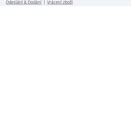
Odeslání & Dodání
Vrácení zboží
Společnost
O společnosti
Společenská odpovědnost
Kariéra
Press centrum
Svět dm
Platební možnosti