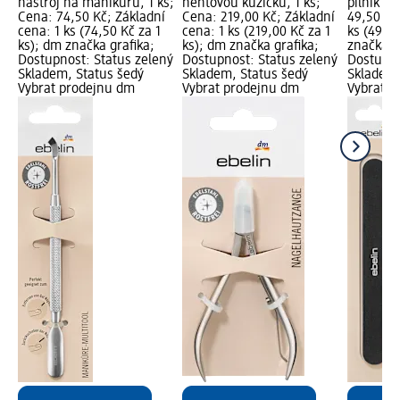
nástroj na manikúru, 1 ks;
nehtovou kůžičku, 1 ks;
pilník na
Cena: 74,50 Kč; Základní
Cena: 219,00 Kč; Základní
49,50 Kč
cena: 1 ks (74,50 Kč za 1
cena: 1 ks (219,00 Kč za 1
ks (49,50
ks); dm značka grafika;
ks); dm značka grafika;
značka g
Dostupnost: Status zelený
Dostupnost: Status zelený
Dostupno
Skladem, Status šedý
Skladem, Status šedý
Skladem,
Vybrat prodejnu dm
Vybrat prodejnu dm
Vybrat p