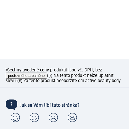
Všechny uvedené ceny produktů jsou vč. DPH, bez
poštovného a balného
(§) Na tento produkt nelze uplatnit
slevu.
(#) Za tento produkt neobdržíte dm active beauty body.
Jak se Vám líbí tato stránka?