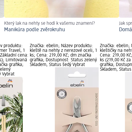
Který lak na nehty se hodí k vašemu znamení?
Jak sp
Manikúra podle zvěrokruhu
Domác
ev produktu:
Značka: ebelin; Název produktu:
Značka: ebelin;
er Travel, 1
kleště na nehty z nerezové oceli, 1
kleštičky na neh
 Základní cena:
ks; Cena: 219,00 Kč; dm značka
Cena: 219,00 Kč;
ks); Limitovaná
grafika; Dostupnost: Status zelený
ks (219,00 Kč za
ačka grafika;
Skladem, Status šedý Vybrat
grafika; Dostupn
zelený
Skladem, Status
ý Vybrat