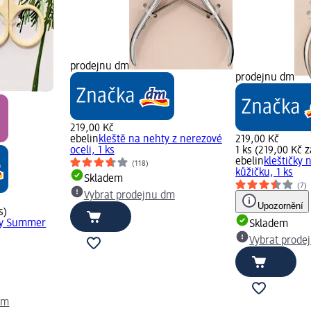
prodejnu dm
prodejnu dm
219,00 Kč
ebelin
kleště na nehty z nerezové
219,00 Kč
oceli, 1 ks
1 ks (219,00 Kč z
ebelin
kleštičky
(118)
kůžičku, 1 ks
Skladem
(7)
Vybrat prodejnu dm
Upozornění
s)
ty Summer
Skladem
Vybrat prode
dm