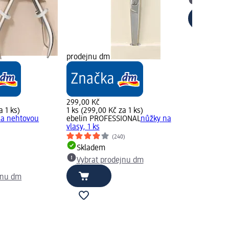
Vybrat p
prodejnu dm
299,00 Kč
a 1 ks)
1 ks (299,00 Kč za 1 ks)
 na nehtovou
ebelin PROFESSIONAL
nůžky na
vlasy, 1 ks
(240)
Skladem
Vybrat prodejnu dm
jnu dm