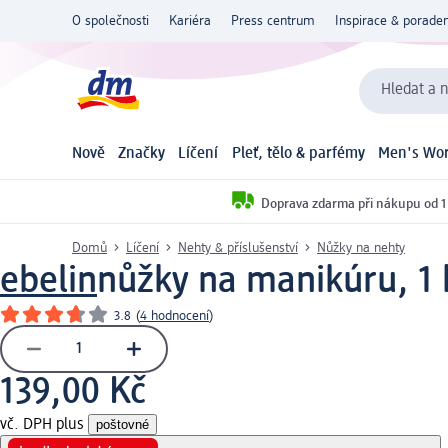
O společnosti
Kariéra
Press centrum
Inspirace & poraden
Hledat a n
Nově
Značky
Líčení
Pleť, tělo & parfémy
Men's Wor
Doprava zdarma při nákupu od 1
Domů
Líčení
Nehty & příslušenství
Nůžky na nehty
ebelin
nůžky na manikúru, 1 
3.8
(
4 hodnocení
)
139,00 Kč
vč. DPH plus
poštovné