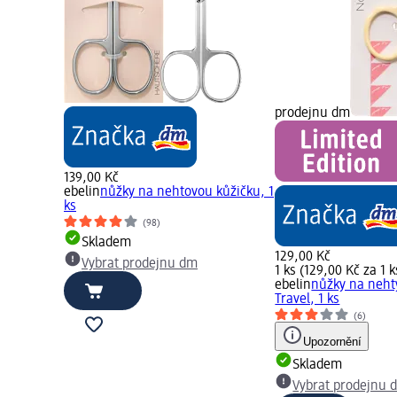
prodejnu dm
139,00 Kč
ebelin
nůžky na nehtovou kůžičku, 1
ks
(98)
Skladem
129,00 Kč
Vybrat prodejnu dm
1 ks (129,00 Kč za 1 k
ebelin
nůžky na neh
Travel, 1 ks
(6)
Upozornění
Skladem
Vybrat prodejnu 