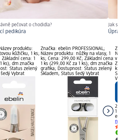
rávně pečovat o chodidla?
Jak správně pil
í pedikúra
Úprava nehtů
 Název produktu:
Značka: ebelin PROFESSIONAL;
Značka: eb
tovou kůžičku, 1 ks;
Název produktu: nůžky na vlasy, 1
Název produ
 Základní cena: 1
ks; Cena: 299,00 Kč; Základní cena:
vlasy, 1 ks;
 1 ks); dm značka
1 ks (299,00 Kč za 1 ks); dm značka
Základní cen
ost: Status zelený
grafika; Dostupnost: Status zelený
ks); dm zna
 šedý Vybrat
Skladem, Status šedý Vybrat
Status zele
Vybrat pro
249,00 Kč
1 ks (249,00
ebelin PRO
na vlasy, 1 k
Skladem