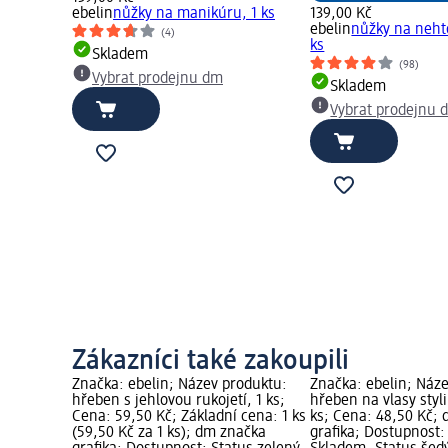
ebelin
nůžky na manikúru, 1 ks
139,00 Kč
ebelin
nůžky na neht
(4)
ks
Skladem
(98)
Vybrat prodejnu dm
Skladem
Vybrat prodejnu 
Zákazníci také zakoupili
Značka: ebelin; Název produktu:
Značka: ebelin; Náz
hřeben s jehlovou rukojetí, 1 ks;
hřeben na vlasy styl
Cena: 59,50 Kč; Základní cena: 1 ks
ks; Cena: 48,50 Kč;
(59,50 Kč za 1 ks); dm značka
grafika; Dostupnost: