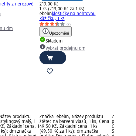
 nehty z nerezové
219,00 Kč
1 ks (219,00 Kč za 1 ks)
ebelin
kleštičky na nehtovou
)
kůžičku, 1 ks
(7)
jnu dm
Upozornění
Skladem
Vybrat prodejnu dm
 Název produktu:
Značka: ebelin; Název produktu:
Značka: nic
stylingový malý, 1
štětec na barvení vlasů, 1 ks; Cena:
produktu: nů
Kč; Základní cena: 1
49,50 Kč; Základní cena: 1 ks
Cena: 219,0
1 ks); dm značka
(49,50 Kč za 1 ks); dm značka
Status zele