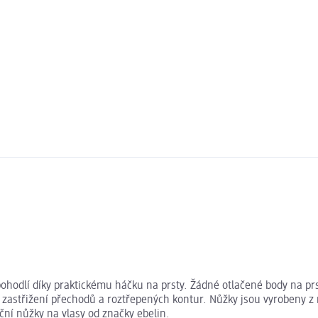
í pohodlí díky praktickému háčku na prsty. Žádné otlačené body na
k zastřižení přechodů a roztřepených kontur. Nůžky jsou vyrobeny z n
ační nůžky na vlasy od značky ebelin.