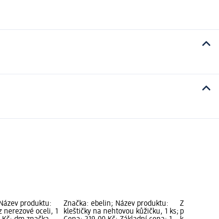
 Název produktu:
Značka: ebelin; Název produktu:
Značka: PA
z nerezové oceli, 1
kleštičky na nehtovou kůžičku, 1 ks;
produktu: n