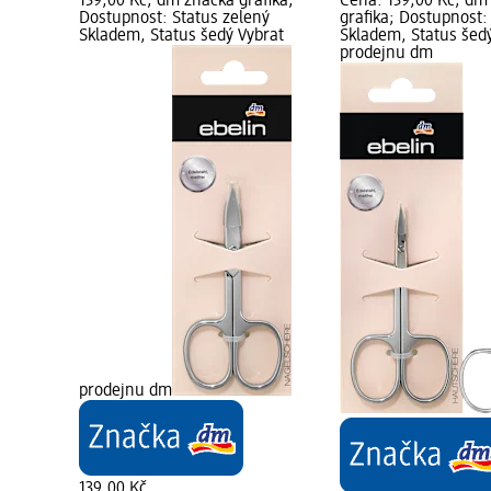
139,00 Kč; dm značka grafika;
Cena: 139,00 Kč; dm
Dostupnost: Status zelený
grafika; Dostupnost:
Skladem, Status šedý Vybrat
Skladem, Status šed
prodejnu dm
prodejnu dm
139,00 Kč