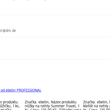
ter@dm.de
y od ebelin PROFESSIONAL
ev produktu:
Značka: ebelin; Název produktu:
Značka: ebelin;
žičku, 1 ks;
nůžky na nehty Summer Travel, 1
kleště na nehty 