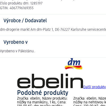
číslo produktu dm: 1285197
GTIN: 4067796169355
Výrobce / Dodavatel
dm-drogerie markt Am dm-Platz 1, DE-76227 Karlsruhe servicecen
Vyrobeno v
Vyrobeno v Pákistánu.
Další produkt
Podobné produkty
Značka: ebelin; Název produktu:
Značka: ebelin; Náz
nůžky na manikúru, 1 ks; Cena:
nůžky na nehtovou ků