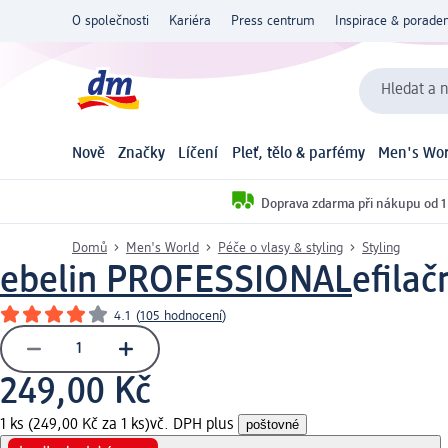
O společnosti
Kariéra
Press centrum
Inspirace & poraden
Hledat a n
Nově
Značky
Líčení
Pleť, tělo & parfémy
Men's Wor
Doprava zdarma při nákupu od 1
Domů
Men's World
Péče o vlasy & styling
Styling
ebelin PROFESSIONAL
efilač
4.1
(
105 hodnocení
)
249,00 Kč
1 ks (249,00 Kč za 1 ks)
vč. DPH plus
poštovné