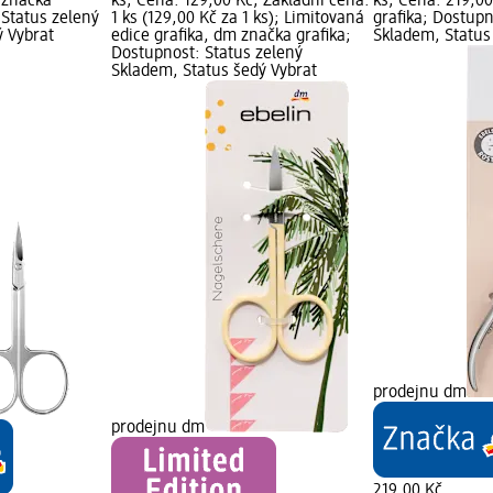
 značka
ks; Cena: 129,00 Kč; Základní cena:
ks; Cena: 219,0
 Status zelený
1 ks (129,00 Kč za 1 ks); Limitovaná
grafika; Dostupn
ý Vybrat
edice grafika, dm značka grafika;
Skladem, Status
Dostupnost: Status zelený
Skladem, Status šedý Vybrat
prodejnu dm
prodejnu dm
219,00 Kč