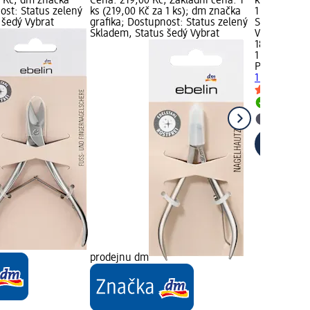
0 Kč; dm značka
Cena: 219,00 Kč; Základní cena: 1
ks; Cena: 1
ost: Status zelený
ks (219,00 Kč za 1 ks); dm značka
1 ks (189,00
 šedý Vybrat
grafika; Dostupnost: Status zelený
Status zele
Skladem, Status šedý Vybrat
Vybrat pro
189,00 Kč
1 ks (189,00
PARSA MEN
1 ks
Skladem
Vybrat p
prodejnu dm