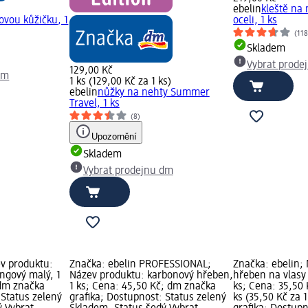
ebelin
kleště na
ovou kůžičku, 1
oceli, 1 ks
(118
Skladem
Vybrat prode
129,00 Kč
dm
1 ks (129,00 Kč za 1 ks)
ebelin
nůžky na nehty Summer
Travel, 1 ks
(8)
Upozornění
Skladem
Vybrat prodejnu dm
ev produktu:
Značka: ebelin PROFESSIONAL;
Značka: ebelin;
ingový malý, 1
Název produktu: karbonový hřeben,
hřeben na vlasy 
 dm značka
1 ks; Cena: 45,50 Kč; dm značka
ks; Cena: 35,50 
 Status zelený
grafika; Dostupnost: Status zelený
ks (35,50 Kč za 