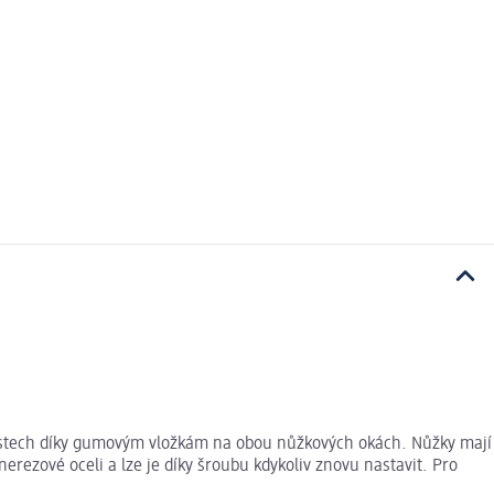
 prstech díky gumovým vložkám na obou nůžkových okách. Nůžky mají
erezové oceli a lze je díky šroubu kdykoliv znovu nastavit. Pro