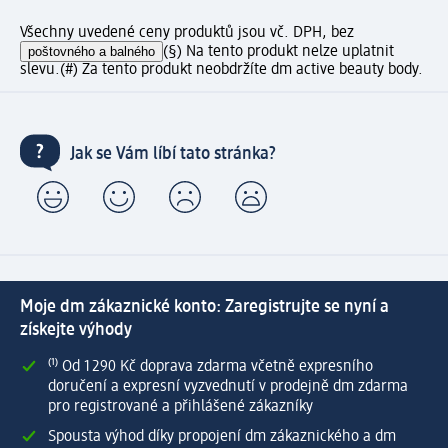
Všechny uvedené ceny produktů jsou vč. DPH, bez
poštovného a balného
(§) Na tento produkt nelze uplatnit
slevu.
(#) Za tento produkt neobdržíte dm active beauty body.
Jak se Vám líbí tato stránka?
Moje dm zákaznické konto: Zaregistrujte se nyní a
získejte výhody
⁽¹⁾ Od 1 290 Kč doprava zdarma včetně expresního
doručení a expresní vyzvednutí v prodejně dm zdarma
pro registrované a přihlášené zákazníky
Spousta výhod díky propojení dm zákaznického a dm