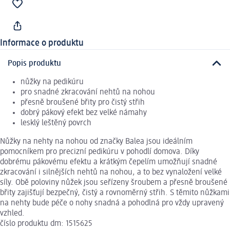
Informace o produktu
Popis produktu
nůžky na pedikúru
pro snadné zkracování nehtů na nohou
přesně broušené břity pro čistý střih
dobrý pákový efekt bez velké námahy
lesklý leštěný povrch
Nůžky na nehty na nohou od značky Balea jsou ideálním
pomocníkem pro precizní pedikúru v pohodlí domova. Díky
dobrému pákovému efektu a krátkým čepelím umožňují snadné
zkracování i silnějších nehtů na nohou, a to bez vynaložení velké
síly. Obě poloviny nůžek jsou seřízeny šroubem a přesně broušené
břity zajišťují bezpečný, čistý a rovnoměrný střih. S těmito nůžkami
na nehty bude péče o nohy snadná a pohodlná pro vždy upravený
vzhled.
číslo produktu dm: 1515625