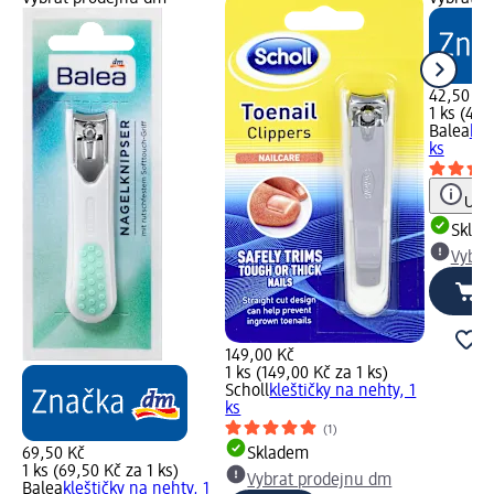
42,50 Kč
1 ks (42,
Balea
kám
ks
Upoz
Skla
Vybra
149,00 Kč
1 ks (149,00 Kč za 1 ks)
Scholl
kleštičky na nehty, 1
ks
(1)
69,50 Kč
Skladem
1 ks (69,50 Kč za 1 ks)
Vybrat prodejnu dm
Balea
kleštičky na nehty, 1