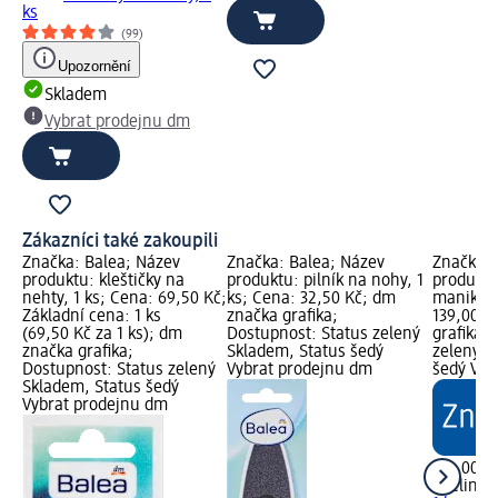
ks
(99)
Upozornění
Skladem
Vybrat prodejnu dm
Zákazníci také zakoupili
Značka: Balea; Název
Značka: Balea; Název
Značka: 
produktu: kleštičky na
produktu: pilník na nohy, 1
produktu
nehty, 1 ks; Cena: 69,50 Kč;
ks; Cena: 32,50 Kč; dm
manikúru
Základní cena: 1 ks
značka grafika;
139,00 K
(69,50 Kč za 1 ks); dm
Dostupnost: Status zelený
grafika;
značka grafika;
Skladem, Status šedý
zelený S
Dostupnost: Status zelený
Vybrat prodejnu dm
šedý Vyb
Skladem, Status šedý
Vybrat prodejnu dm
139,00 K
ebelin
nů