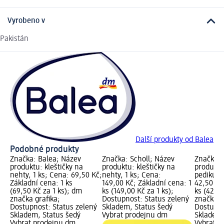
Vyrobeno v
Pakistán
Další produkty od Balea
Podobné produkty
Značka: Balea; Název
Značka: Scholl; Název
Značka: 
produktu: kleštičky na
produktu: kleštičky na
produkt
nehty, 1 ks; Cena: 69,50 Kč;
nehty, 1 ks; Cena:
pedikúru
Základní cena: 1 ks
149,00 Kč; Základní cena: 1
42,50 Kč
(69,50 Kč za 1 ks); dm
ks (149,00 Kč za 1 ks);
ks (42,50
značka grafika;
Dostupnost: Status zelený
značka g
Dostupnost: Status zelený
Skladem, Status šedý
Dostupno
Skladem, Status šedý
Vybrat prodejnu dm
Skladem,
Vybrat prodejnu dm
Vybrat p