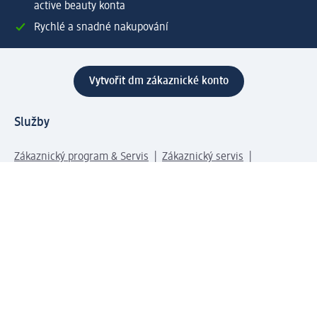
active beauty konta
Rychlé a snadné nakupování
Vytvořit dm zákaznické konto
Služby
Zákaznický program & Servis
Zákaznický servis
Odeslání & Dodání
Vrácení zboží
Společnost
O společnosti
Společenská odpovědnost
Kariéra
Press centrum
Svět dm