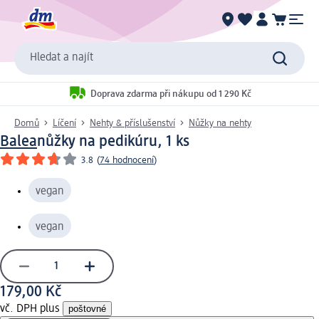
Hledat a najít
Doprava zdarma při nákupu od 1 290 Kč
Domů
Líčení
Nehty & příslušenství
Nůžky na nehty
Balea
nůžky na pedikúru, 1 ks
3.8
(
74 hodnocení
)
vegan
vegan
179,00 Kč
vč. DPH plus
poštovné