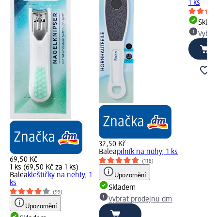
1 ks
Skla
Vybra
32,50 Kč
Balea
pilník na nohy, 1 ks
69,50 Kč
(118)
1 ks (69,50 Kč za 1 ks)
Balea
kleštičky na nehty, 1
Upozornění
ks
Skladem
(99)
Vybrat prodejnu dm
Upozornění