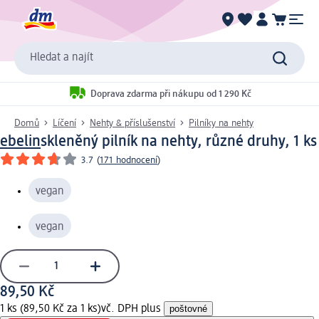
Hledat a najít
Doprava zdarma při nákupu od 1 290 Kč
Domů
Líčení
Nehty & příslušenství
Pilníky na nehty
ebelin
skleněný pilník na nehty, různé druhy, 1 ks
3.7
(
171 hodnocení
)
vegan
vegan
89,50 Kč
1 ks (89,50 Kč za 1 ks)
vč. DPH plus
poštovné