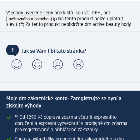
Všechny uvedené ceny produktů jsou vč. DPH, bez
poštovného a balného
(§) Na tento produkt nelze uplatnit
slevu.
(#) Za tento produkt neobdržíte dm active beauty body.
Jak se Vám líbí tato stránka?
Moje dm zákaznické konto: Zaregistrujte se nyní a
získejte výhody
⁽¹⁾ Od 1 290 Kč doprava zdarma včetně expresního
doručení a expresní vyzvednutí v prodejně dm zdarma
pro registrované a přihlášené zákazníky
Spousta výhod díky propojení dm zákaznického a dm