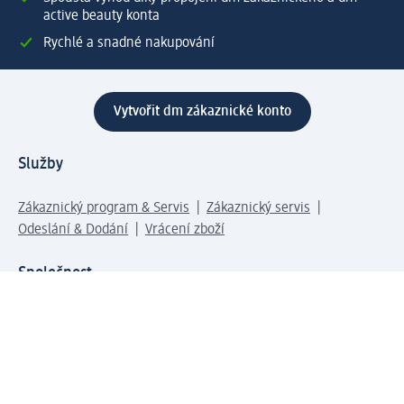
active beauty konta
Rychlé a snadné nakupování
Vytvořit dm zákaznické konto
Služby
Zákaznický program & Servis
Zákaznický servis
Odeslání & Dodání
Vrácení zboží
Společnost
O společnosti
Společenská odpovědnost
Kariéra
Press centrum
Svět dm