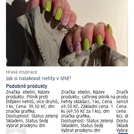
Hravá inspirace
Bl
Jak si nalakovat nehty v létě?
Ja
Podobné produkty
Značka: ebelin; Název
Značka: ebelin; Název
Značka: 
produktu: Pilník proti
produktu: safírový pilník na
produktu
štěpení nehtů, více druhů,
nehty skládací, 1 ks; Cena:
sensitiv,
1 ks; Cena: 39,50 Kč; dm
49,50 Kč; Základní cena: 1
Cena: 39
značka grafika;
ks (49,50 Kč za 1 ks); dm
cena: 1 k
Dostupnost: Status zelený
značka grafika;
ks); dm 
Skladem, Status šedý
Dostupnost: Status zelený
Dostupno
Vybrat prodejnu dm
Skladem, Status šedý
Skladem,
Vybrat prodejnu dm
Vybrat p