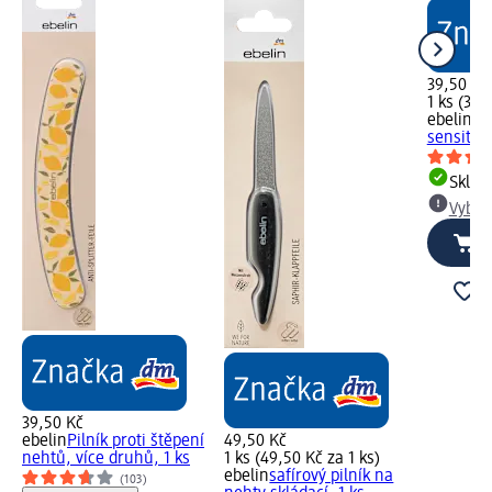
39,50 Kč
1 ks (39,
ebelin
pi
sensitiv,
Skla
Vybra
39,50 Kč
ebelin
Pilník proti štěpení
49,50 Kč
nehtů, více druhů, 1 ks
1 ks (49,50 Kč za 1 ks)
ebelin
safírový pilník na
(103)