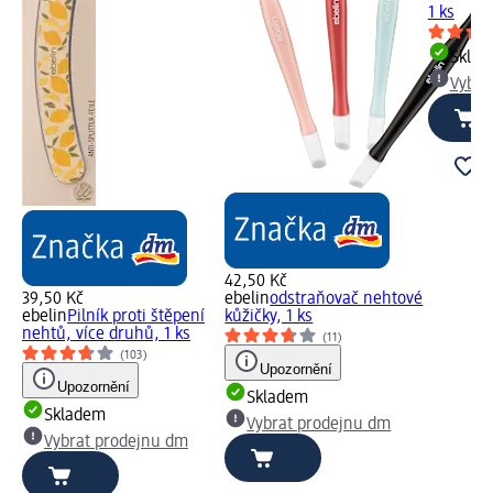
1 ks
Skla
Vybra
42,50 Kč
39,50 Kč
ebelin
odstraňovač nehtové
ebelin
Pilník proti štěpení
kůžičky, 1 ks
nehtů, více druhů, 1 ks
(11)
(103)
Upozornění
Upozornění
Skladem
Skladem
Vybrat prodejnu dm
Vybrat prodejnu dm