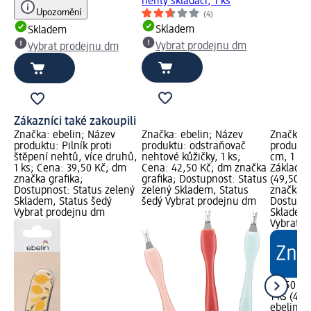
nehty skládací, 1 ks
Upozornění
(4)
Skladem
Skladem
Vybrat prodejnu dm
Vybrat prodejnu dm
Zákazníci také zakoupili
Značka: ebelin; Název
Značka: ebelin; Název
Značka: 
produktu: Pilník proti
produktu: odstraňovač
produktu:
štěpení nehtů, více druhů,
nehtové kůžičky, 1 ks;
cm, 1 ks
1 ks; Cena: 39,50 Kč; dm
Cena: 42,50 Kč; dm značka
Základní 
značka grafika;
grafika; Dostupnost: Status
(49,50 Kč
Dostupnost: Status zelený
zelený Skladem, Status
značka g
Skladem, Status šedý
šedý Vybrat prodejnu dm
Dostupno
Vybrat prodejnu dm
Skladem,
Vybrat p
49,50 Kč
1 ks (49,
ebelin
sa