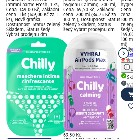
produktu: maska na
produktu: gel na intimní
produktu
intimní partie Fresh, 1 ks;
hygienu Calming, 200 ml;
hygienu 
Cena: 149,00 Kč; Základní
Cena: 69,50 Kč; Základní
Cena: 14
cena: 1 ks (149,00 Kč za 1
cena: 200 ml (34,75 Kč za
cena: 10
ks); Nově grafika;
100 ml); Dostupnost: Status
100 ml);
Dostupnost: Status zelený
zelený Skladem, Status
zelený S
Skladem, Status šedý
šedý Vybrat prodejnu dm
šedý Vyb
Vybrat prodejnu dm
149,00 K
100 ml (
ml)
Chilly
pěn
hygienu 
Upoz
Skla
Vybra
69,50 Kč