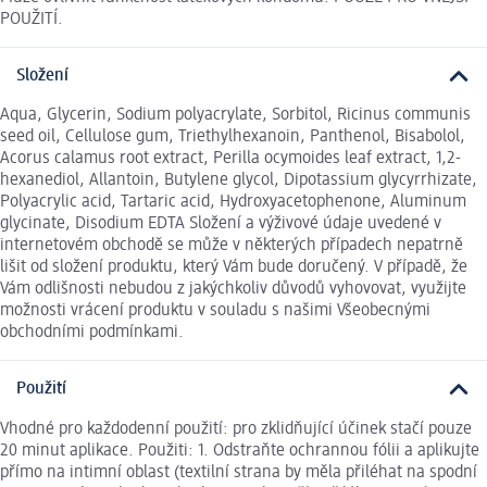
POUŽITÍ.
Složení
Aqua, Glycerin, Sodium polyacrylate, Sorbitol, Ricinus communis
seed oil, Cellulose gum, Triethylhexanoin, Panthenol, Bisabolol,
Acorus calamus root extract, Perilla ocymoides leaf extract, 1,2-
hexanediol, Allantoin, Butylene glycol, Dipotassium glycyrrhizate,
Polyacrylic acid, Tartaric acid, Hydroxyacetophenone, Aluminum
glycinate, Disodium EDTA Složení a výživové údaje uvedené v
internetovém obchodě se může v některých případech nepatrně
lišit od složení produktu, který Vám bude doručený. V případě, že
Vám odlišnosti nebudou z jakýchkoliv důvodů vyhovovat, využijte
možnosti vrácení produktu v souladu s našimi Všeobecnými
obchodními podmínkami.
Použití
Vhodné pro každodenní použití: pro zklidňující účinek stačí pouze
20 minut aplikace. Použiti: 1. Odstraňte ochrannou fólii a aplikujte
přímo na intimní oblast (textilní strana by měla přiléhat na spodní