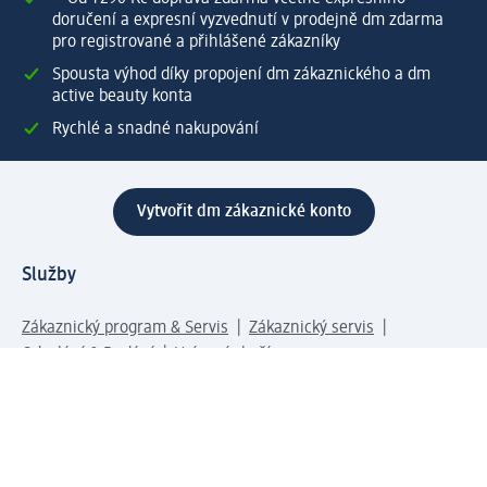
doručení a expresní vyzvednutí v prodejně dm zdarma
pro registrované a přihlášené zákazníky
Spousta výhod díky propojení dm zákaznického a dm
active beauty konta
Rychlé a snadné nakupování
Vytvořit dm zákaznické konto
Služby
Zákaznický program & Servis
Zákaznický servis
Odeslání & Dodání
Vrácení zboží
Společnost
O společnosti
Společenská odpovědnost
Kariéra
Press centrum