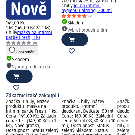
200 ml (34,75 Kč za 100 ml)
Chilly
gel na intimní
hygienu Calming, 200 ml
(9)
149,00 Kč
Skladem
1 ks (149,00 Kč za 1 ks)
Vybrat prodejnu dm
Chilly
maska na intimní
partie Fresh, 1 ks
(0)
Upozornění
Skladem
Vybrat prodejnu dm
Zákazníci také zakoupili
Značka: Chilly; Název
Značka: Chilly; Název
Značka: 
produktu: maska na
produktu: intimní
produktu
intimní partie Fresh, 1 ks;
deodorant Delicate, 50 ml;
deodoran
Cena: 149,00 Kč; Základní
Cena: 169,00 Kč; Základní
Cena: 16
cena: 1 ks (149,00 Kč za 1
cena: 50 ml (33,80 Kč za 10
cena: 50
ks); Nově grafika;
ml); Dostupnost: Status
ml); Dos
Dostupnost: Status zelený
zelený Skladem, Status
zelený S