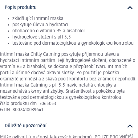
Popis produktu
zklidňující intimní maska
poskytuje úlevu a hydrataci
obohaceno o vitamín B5 a bisabolol
hydrogelové složení s pH 5,5
testováno pod dermatologickou a gynekologickou kontrolou
Intimní maska Chilly Calming poskytuje příjemnou úlevu a
hydrataci intimním partiím. Její hydrogelové složení, obohacené o
vitamín B5 a bisabolol, se dokonale přizpůsobí tvaru intimních
partií a účinně dodává aktivní složky. Po použití je pokožka
okamžitě jemnější a získává pocit komfortu bez známek nepohodlí.
Intimní maska Calming s pH 5,5 navíc netahá chloupky a
nezanechává skvrny ani zbytky. Snášenlivost s pokožkou byla
testována pod dermatologickou a gynekologickou kontrolou.
číslo produktu dm: 3065053
GTIN: 8002410039641
Důležité upozornění
Může ovlivnit funkčnost latexových kondomů. POUZE PRO VNĚJŠÍ