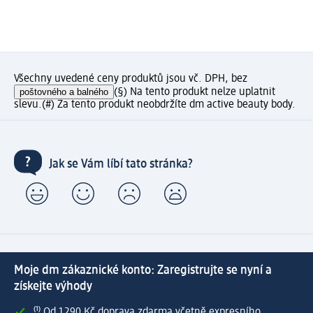
Všechny uvedené ceny produktů jsou vč. DPH, bez
poštovného a balného
(§) Na tento produkt nelze uplatnit
slevu.
(#) Za tento produkt neobdržíte dm active beauty body.
Jak se Vám líbí tato stránka?
Moje dm zákaznické konto: Zaregistrujte se nyní a
získejte výhody
⁽¹⁾ Od 1 290 Kč doprava zdarma včetně expresního