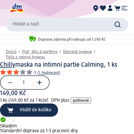
Hledat a najít
Doprava zdarma při nákupu od 1 290 Kč
Domů
Pleť, tělo & parfémy
Dámská hygiena
Péče o intimní hygienu
Chilly
maska na intimní partie Calming, 1 ks
3
(
1 hodnocení
)
149,00 Kč
1 ks (149,00 Kč za 1 ks)
vč. DPH plus
poštovné
Vložit do košíku
Skladem
Standardní doprava za 1-3 pracovní dny