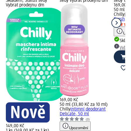
Skladem, Status šedý
šedý Vybrat prodejnu dm
šedý Vyb
Vybrat prodejnu dm
169,00 K
50 ml (33
Chilly
int
Fresh, 5
Upoz
Skla
Vybra
169,00 Kč
50 ml (33,80 Kč za 10 ml)
Chilly
intimní deodorant
Delicate, 50 ml
(0)
149,00 Kč
Upozornění
1 ks (149,00 Kč za 1 ks)