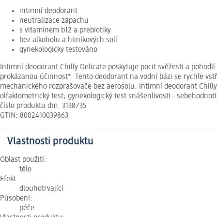
intimní deodorant
neutralizace zápachu
s vitamínem b12 a prebiotiky
bez alkoholu a hliníkových solí
gynekologicky testováno
Intimní deodorant Chilly Delicate poskytuje pocit svěžesti a poho
prokázanou účinnost*. Tento deodorant na vodní bázi se rychle vstř
mechanického rozprašovače bez aerosolu. Intimní deodorant Chilly 
olfaktometrický test; gynekologický test snášenlivosti - sebehodnotí
číslo produktu dm: 3138735
GTIN: 8002410039863
Vlastnosti produktu
Oblast použití:
tělo
Efekt:
dlouhotrvající
Působení:
péče