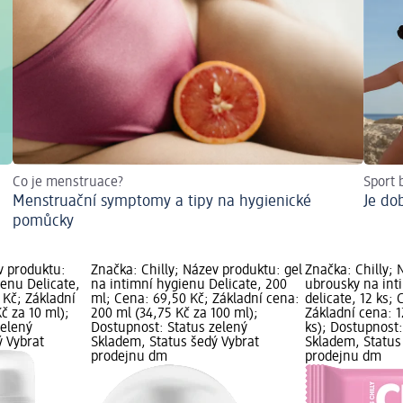
Co je menstruace?
Sport
Menstruační symptomy a tipy na hygienické
Je do
pomůcky
v produktu:
Značka: Chilly; Název produktu: gel
Značka: Chilly;
enu Delicate,
na intimní hygienu Delicate, 200
ubrousky na int
 Kč; Základní
ml; Cena: 69,50 Kč; Základní cena:
delicate, 12 ks;
č za 10 ml);
200 ml (34,75 Kč za 100 ml);
Základní cena: 1
zelený
Dostupnost: Status zelený
ks); Dostupnost:
ý Vybrat
Skladem, Status šedý Vybrat
Skladem, Status
prodejnu dm
prodejnu dm