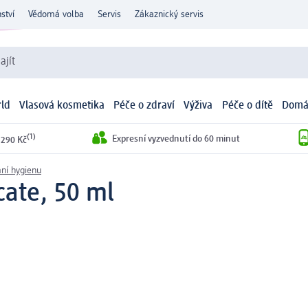
ství
Vědomá volba
Servis
Zákaznický servis
ajít
ld
Vlasová kosmetika
Péče o zdraví
Výživa
Péče o dítě
Domá
(1)
Expresní vyzvednutí do 60 minut
 290 Kč
mní hygienu
cate, 50 ml