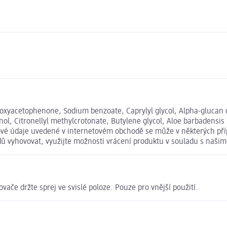
oxyacetophenone, Sodium benzoate, Caprylyl glycol, Alpha-glucan o
ol, Citronellyl methylcrotonate, Butylene glycol, Aloe barbadensis 
živové údaje uvedené v internetovém obchodě se může v některých př
odů vyhovovat, využijte možnosti vrácení produktu v souladu s na
ovače držte sprej ve svislé poloze. Pouze pro vnější použití.