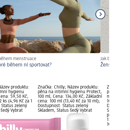
 během menstruace
Jak by měl vypa
bré během ní sportovat?
Ženský výtok 
 Název produktu:
Značka: Chilly; Název produktu:
Značka: Chi
imní hygienu
pěna na intimní hygienu Protect,
pěna na int
 Cena: 59,50 Kč;
100 ml; Cena: 134,00 Kč; Základní
ml; Cena: 1
2 ks (4,96 Kč za 1
cena: 100 ml (13,40 Kč za 10 ml);
100 ml (13,4
 Status zelený
Dostupnost: Status zelený
Dostupnost:
 šedý Vybrat
Skladem, Status šedý Vybrat
Skladem, St
prodejnu d
134,00 Kč
100 ml (13,4