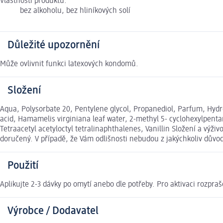
Vlastnosti produktu:
bez alkoholu, bez hliníkových solí
Důležité upozornění
Může ovlivnit funkci latexových kondomů.
Složení
Aqua, Polysorbate 20, Pentylene glycol, Propanediol, Parfum, Hydr
acid, Hamamelis virginiana leaf water, 2-methyl 5- cyclohexylpentan
Tetraacetyl acetyloctyl tetralinaphthalenes, Vanillin Složení a vý
doručený. V případě, že Vám odlišnosti nebudou z jakýchkoliv dův
Použití
Aplikujte 2-3 dávky po omytí anebo dle potřeby. Pro aktivaci rozpraš
Výrobce / Dodavatel