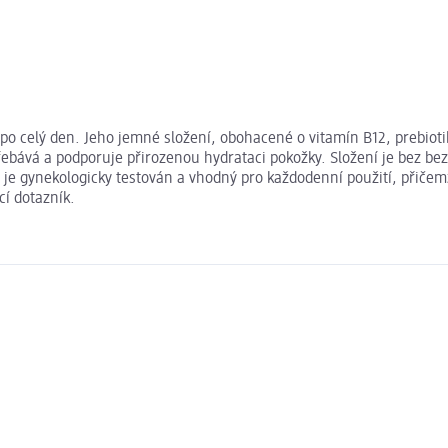
dlí po celý den. Jeho jemné složení, obohacené o vitamín B12, preb
ebává a podporuje přirozenou hydrataci pokožky. Složení je bez bez 
je gynekologicky testován a vhodný pro každodenní použití, přičemž
cí dotazník.