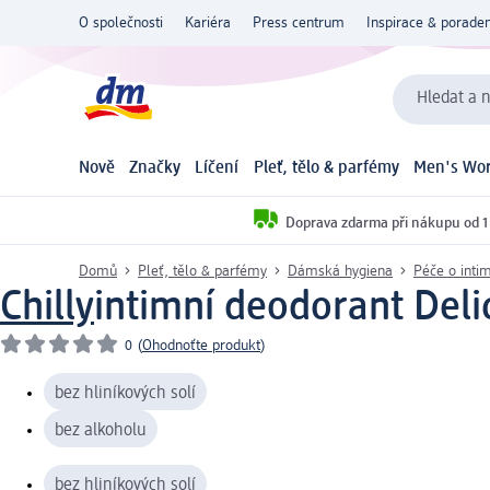
O společnosti
Kariéra
Press centrum
Inspirace & poraden
Hledat a n
Nově
Značky
Líčení
Pleť, tělo & parfémy
Men's Wor
Doprava zdarma při nákupu od 1
Domů
Pleť, tělo & parfémy
Dámská hygiena
Péče o inti
Chilly
intimní deodorant Deli
0
(
Ohodnoťte produkt
)
bez hliníkových solí
bez alkoholu
bez hliníkových solí