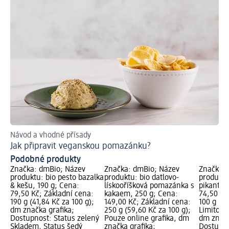
Návod a vhodné přísady
Int
Jak připravit veganskou pomazánku?
Po
Podobné produkty
Značka: dmBio; Název
Značka: dmBio; Název
Značka: 
produktu: bio pesto bazalka
produktu: bio datlovo-
produktu
& kešu, 190 g; Cena:
lískooříšková pomazánka s
pikantní
79,50 Kč; Základní cena:
kakaem, 250 g; Cena:
74,50 Kč
190 g (41,84 Kč za 100 g);
149,00 Kč; Základní cena:
100 g (7,
dm značka grafika;
250 g (59,60 Kč za 100 g);
Limitova
Dostupnost: Status zelený
Pouze online grafika, dm
dm značk
Skladem, Status šedý
značka grafika;
Dostupno