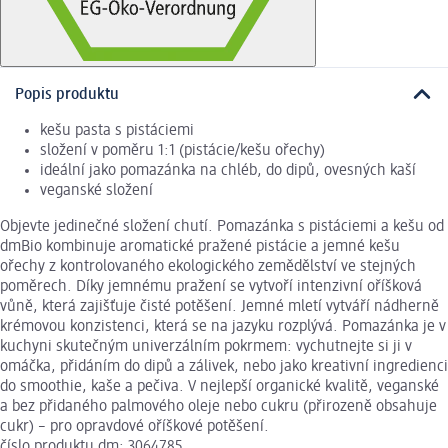
Popis produktu
kešu pasta s pistáciemi
složení v poměru 1:1 (pistácie/kešu ořechy)
ideální jako pomazánka na chléb, do dipů, ovesných kaší
veganské složení
Objevte jedinečné složení chutí. Pomazánka s pistáciemi a kešu od
dmBio kombinuje aromatické pražené pistácie a jemné kešu
ořechy z kontrolovaného ekologického zemědělství ve stejných
poměrech. Díky jemnému pražení se vytvoří intenzivní oříšková
vůně, která zajišťuje čisté potěšení. Jemné mletí vytváří nádherně
krémovou konzistenci, která se na jazyku rozplývá. Pomazánka je v
kuchyni skutečným univerzálním pokrmem: vychutnejte si ji v
omáčka, přidáním do dipů a zálivek, nebo jako kreativní ingredienci
do smoothie, kaše a pečiva. V nejlepší organické kvalitě, veganské
a bez přidaného palmového oleje nebo cukru (přirozeně obsahuje
cukr) – pro opravdové oříškové potěšení.
číslo produktu dm: 3064785