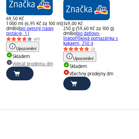
69,50 Kč
1 000 ml (6,95 Kč za 100 ml)
149,00 Kč
dmBio
bio ovesný nápoj
250 g (59,60 Kč za 100 g)
pistácie, 1 l
dmBio
bio datlovo-
lískooříšková pomazánka s
(67)
kakaem, 250 g
Upozornění
(2)
Skladem
Upozornění
Vybrat prodejnu dm
Skladem
Všechny prodejny dm