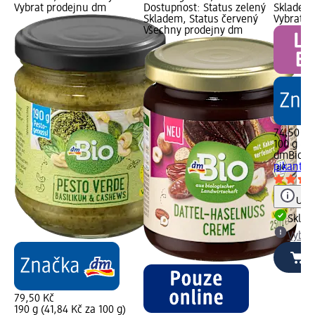
Vybrat prodejnu dm
Dostupnost: Status zelený
Skladem,
Skladem, Status červený
Vybrat p
Všechny prodejny dm
74,50 Kč
100 g (7,
dmBio
oř
pikantní,
Upoz
Skla
Vybra
79,50 Kč
190 g (41,84 Kč za 100 g)