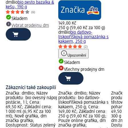
dmBio
bio pesto bazalka &
kešu, 190 g
(6)
Skladem
149,00 Kč
Vybrat prodejnu dm
250 g (59,60 Kč za 100 g)
dmBio
bio datlovo-
lískooříšková pomazánka s
kakaem, 250 g
(2)
Upozornění
Skladem
Všechny prodejny dm
Zákazníci také zakoupili
Značka: dmBio; Název
Značka: dmBio; Název
Značka: 
produktu: bio ovesný nápoj
produktu: bio datlovo-
produktu
pistácie, 1 l; Cena:
lískooříšková pomazánka s
těstoviny
69,50 Kč; Základní cena:
kakaem, 250 g; Cena:
pohanky,
1 000 ml (6,95 Kč za 100
149,00 Kč; Základní cena:
49,50 Kč
ml); Nově grafika, dm
250 g (59,60 Kč za 100 g);
300 g (16
značka grafika;
Pouze online grafika, dm
dm značk
Dostupnost: Status zelený
značka grafika;
Dostupno