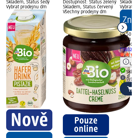
Skladem, Status šedý
Dostupnost: Status zelený
Skladem,
Vybrat prodejnu dm
Skladem, Status červený
Vybrat p
Všechny prodejny dm
49,50 Kč
300 g (16
dmBio
be
rigatoni
Upoz
Skla
Vybra