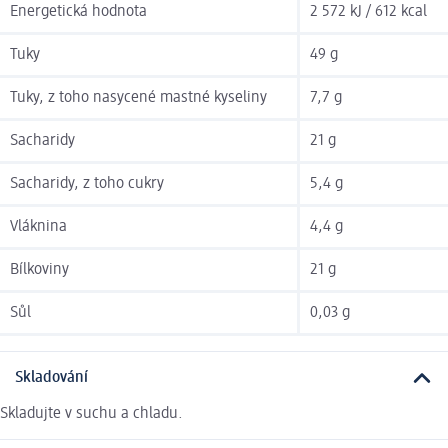
Energetická hodnota
2 572 kJ / 612 kcal
Tuky
49 g
Tuky, z toho nasycené mastné kyseliny
7,7 g
Sacharidy
21 g
Sacharidy, z toho cukry
5,4 g
Vláknina
4,4 g
Bílkoviny
21 g
Sůl
0,03 g
Skladování
Skladujte v suchu a chladu.