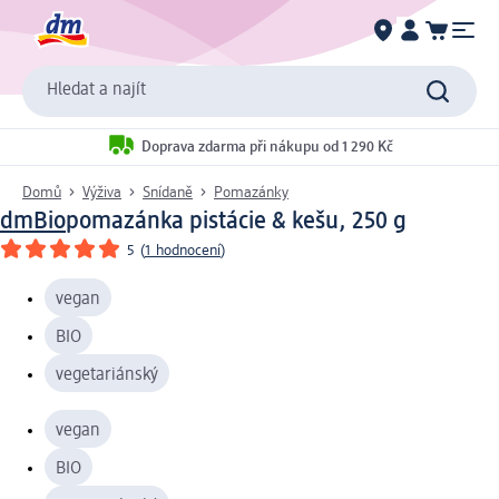
Hledat a najít
Doprava zdarma při nákupu od 1 290 Kč
Domů
Výživa
Snídaně
Pomazánky
dmBio
pomazánka pistácie & kešu, 250 g
5
(
1 hodnocení
)
vegan
BIO
vegetariánský
vegan
BIO