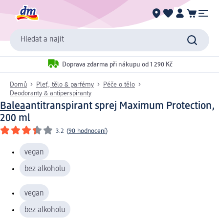
Hledat a najít
Doprava zdarma při nákupu od 1 290 Kč
Domů
Pleť, tělo & parfémy
Péče o tělo
Deodoranty & antiperspiranty
Balea
antitranspirant sprej Maximum Protection,
200 ml
3.2
(
90 hodnocení
)
vegan
bez alkoholu
vegan
bez alkoholu