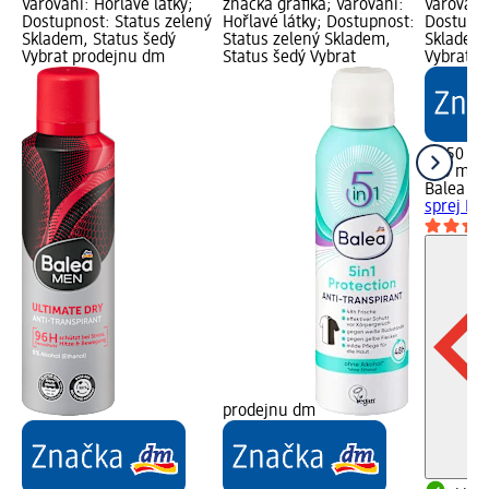
Varování: Hořlavé látky;
značka grafika; Varování:
Varování:
Dostupnost: Status zelený
Hořlavé látky; Dostupnost:
Dostupno
Skladem, Status šedý
Status zelený Skladem,
Skladem,
Vybrat prodejnu dm
Status šedý Vybrat
Vybrat p
32,50 Kč
200 ml (
Balea M
sprej Ext
prodejnu dm