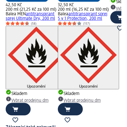
Skla
42,50 Kč
32,50 Kč
Vybra
200 ml (21,25 Kč za 100 ml)
200 ml (16,25 Kč za 100 ml)
Balea MEN
antitranspirant
Balea
antitranspirant sprej
sprej Ultimate Dry, 200 ml
5 v 1 Protection, 200 ml
(58)
(157)
Upozornění
Upozornění
Skladem
Skladem
Vybrat prodejnu dm
Vybrat prodejnu dm