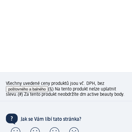
Všechny uvedené ceny produktů jsou vč. DPH, bez
poštovného a balného
(§) Na tento produkt nelze uplatnit
slevu.
(#) Za tento produkt neobdržíte dm active beauty body.
Jak se Vám líbí tato stránka?