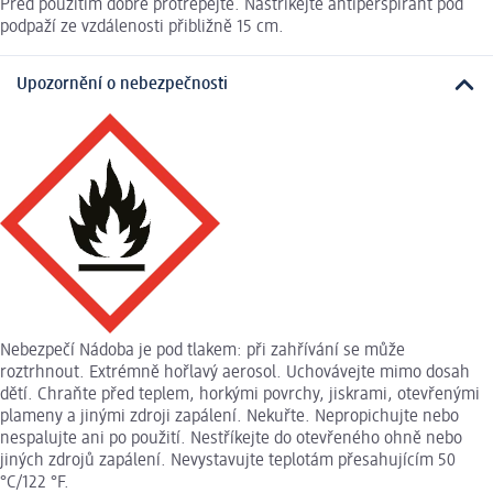
Před použitím dobře protřepejte. Nastříkejte antiperspirant pod
podpaží ze vzdálenosti přibližně 15 cm.
Upozornění o nebezpečnosti
Nebezpečí Nádoba je pod tlakem: při zahřívání se může
roztrhnout. Extrémně hořlavý aerosol. Uchovávejte mimo dosah
dětí. Chraňte před teplem, horkými povrchy, jiskrami, otevřenými
plameny a jinými zdroji zapálení. Nekuřte. Nepropichujte nebo
nespalujte ani po použití. Nestříkejte do otevřeného ohně nebo
jiných zdrojů zapálení. Nevystavujte teplotám přesahujícím 50
°C/122 °F.