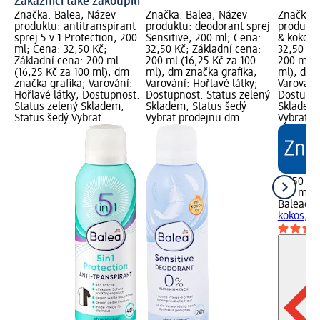
Zákazníci také zakoupili
Značka: Balea; Název
Značka: Balea; Název
Značka: 
produktu: antitranspirant
produktu: deodorant sprej
produktu
sprej 5 v 1 Protection, 200
Sensitive, 200 ml; Cena:
& kokos,
ml; Cena: 32,50 Kč;
32,50 Kč; Základní cena:
32,50 Kč
Základní cena: 200 ml
200 ml (16,25 Kč za 100
200 ml (
(16,25 Kč za 100 ml); dm
ml); dm značka grafika;
ml); dm 
značka grafika; Varování:
Varování: Hořlavé látky;
Varování:
Hořlavé látky; Dostupnost:
Dostupnost: Status zelený
Dostupno
Status zelený Skladem,
Skladem, Status šedý
Skladem,
Status šedý Vybrat
Vybrat prodejnu dm
Vybrat p
32,50 Kč
200 ml (
Balea
deo
kokos, 2