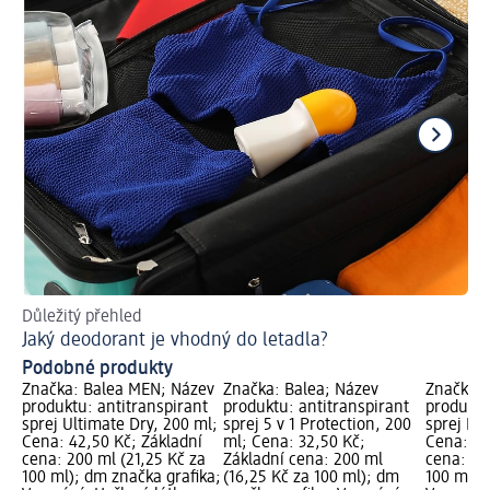
Důležitý přehled
Ins
Jaký deodorant je vhodný do letadla?
Co
Podobné produkty
Značka: Balea MEN; Název
Značka: Balea; Název
Značka: 
produktu: antitranspirant
produktu: antitranspirant
produktu
sprej Ultimate Dry, 200 ml;
sprej 5 v 1 Protection, 200
sprej Ext
Cena: 42,50 Kč; Základní
ml; Cena: 32,50 Kč;
Cena: 32
cena: 200 ml (21,25 Kč za
Základní cena: 200 ml
cena: 20
100 ml); dm značka grafika;
(16,25 Kč za 100 ml); dm
100 ml);