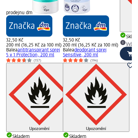
prodejnu dm
Skla
32,50 Kč
32,50 Kč
Vybra
200 ml (16,25 Kč za 100 ml)
200 ml (16,25 Kč za 100 ml)
Balea
antitranspirant sprej
Balea
deodorant sprej
5 v 1 Protection, 200 ml
Sensitive, 200 ml
(157)
(194)
Upozornění
Upozornění
Skladem
Skladem