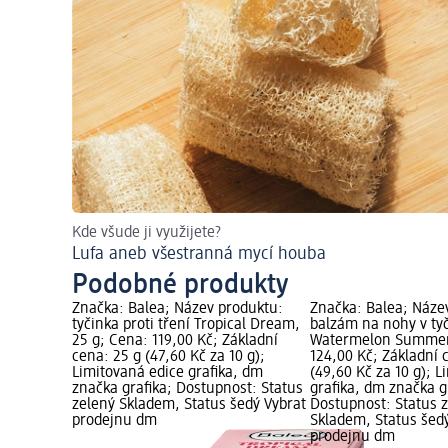
Kde všude ji využijete?
Lufa aneb všestranná mycí houba
Podobné produkty
Značka: Balea; Název produktu:
Značka: Balea; Náze
tyčinka proti tření Tropical Dream,
balzám na nohy v ty
25 g; Cena: 119,00 Kč; Základní
Watermelon Summer,
cena: 25 g (47,60 Kč za 10 g);
124,00 Kč; Základní 
Limitovaná edice grafika, dm
(49,60 Kč za 10 g); 
značka grafika; Dostupnost: Status
grafika, dm značka g
zelený Skladem, Status šedý Vybrat
Dostupnost: Status 
prodejnu dm
Skladem, Status šed
prodejnu dm