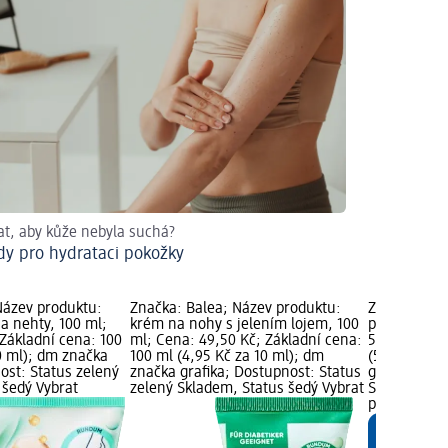
at, aby kůže nebyla suchá?
y pro hydrataci pokožky
Název produktu:
Značka: Balea; Název produktu:
Značka: Bal
a nehty, 100 ml;
krém na nohy s jelením lojem, 100
pěna na noh
Základní cena: 100
ml; Cena: 49,50 Kč; Základní cena:
59,50 Kč; Z
0 ml); dm značka
100 ml (4,95 Kč za 10 ml); dm
(5,95 Kč za
ost: Status zelený
značka grafika; Dostupnost: Status
grafika; Do
 šedý Vybrat
zelený Skladem, Status šedý Vybrat
Skladem, St
prodejnu d