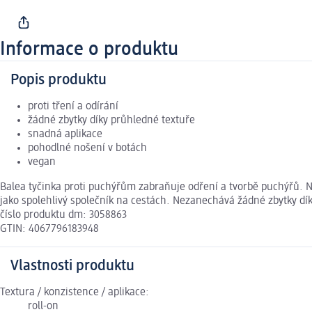
Informace o produktu
Popis produktu
proti tření a odírání
žádné zbytky díky průhledné textuře
snadná aplikace
pohodlné nošení v botách
vegan
Balea tyčinka proti puchýřům zabraňuje odření a tvorbě puchýřů. Nab
jako spolehlivý společník na cestách. Nezanechává žádné zbytky dík
číslo produktu dm: 3058863
GTIN: 4067796183948
Vlastnosti produktu
Textura / konzistence / aplikace:
roll-on