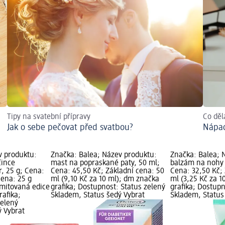
Tipy na svatební přípravy
Co děl
Jak o sebe pečovat před svatbou?
Nápad
v produktu:
Značka: Balea; Název produktu:
Značka: Balea; 
čince
mast na popraskané paty, 50 ml;
balzám na nohy 
 25 g; Cena:
Cena: 45,50 Kč; Základní cena: 50
Cena: 32,50 Kč; 
cena: 25 g
ml (9,10 Kč za 10 ml); dm značka
ml (3,25 Kč za 1
Limitovaná edice
grafika; Dostupnost: Status zelený
grafika; Dostupn
rafika;
Skladem, Status šedý Vybrat
Skladem, Status
zelený
ý Vybrat