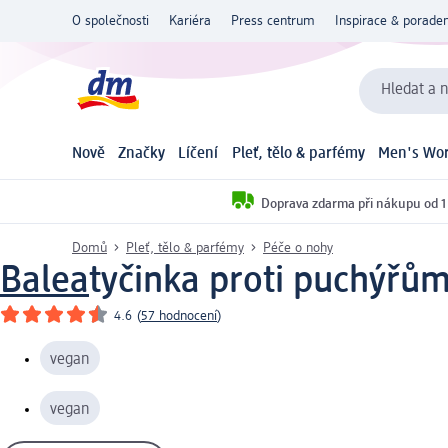
O společnosti
Kariéra
Press centrum
Inspirace & poraden
Hledat a n
Nově
Značky
Líčení
Pleť, tělo & parfémy
Men's Wor
Doprava zdarma při nákupu od 1
Domů
Pleť, tělo & parfémy
Péče o nohy
Balea
tyčinka proti puchýřům
4.6
(
57 hodnocení
)
vegan
vegan