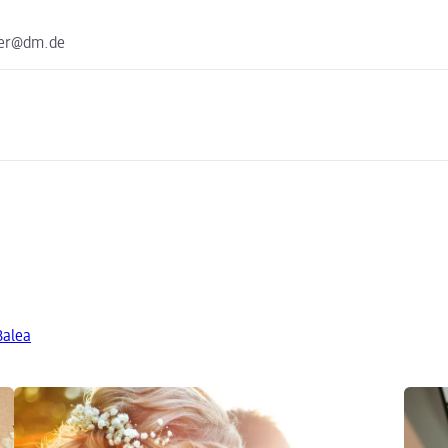
ter@dm.de
Balea