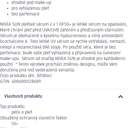
vhodné pod make-up
pro vyhlazenou pleť
bez parfemace
NIVEA SUN pleťové sérum 2 v 1 OF50+ je lehké sérum na opalování,
které chrání pleť před UVA/UVB zářením a předčasným stárnutím.
Sérum je obohacené o kyselinu hyaluronovou a silný antioxidant
licochalcone A. Toto lehké UV sérum se rychle vstřebává, nemastí,
nelepí a nezanechává bílé stopy. Po použití séra, které je bez
parfemace, bude vaše pleť vyhlazená a připravená na nanesení
make-upu. Sérum od značky NIVEA SUN je vhodné pro každodenní
použití. * Tento výrobek prochází změnou designu, může Vám
doručena jiná než vyobrazená varianta.
číslo produktu dm: 3058041
GTIN: 4006000128689
Vlastnosti produktu
Typ produktu:
péče o pleť
Obsažený ochranný sluneční faktor:
50+