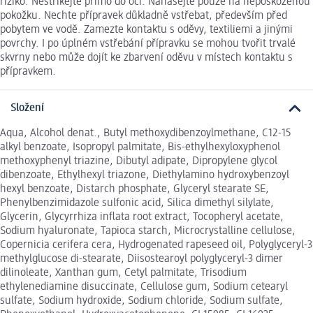
riziko. Nestříkejte přímo do očí. Nanášejte pouze na nepoškozenou
pokožku. Nechte přípravek důkladně vstřebat, především před
pobytem ve vodě. Zamezte kontaktu s oděvy, textiliemi a jinými
povrchy. I po úplném vstřebání přípravku se mohou tvořit trvalé
skvrny nebo může dojít ke zbarvení oděvu v místech kontaktu s
přípravkem.
Složení
Aqua, Alcohol denat., Butyl methoxydibenzoylmethane, C12-15
alkyl benzoate, Isopropyl palmitate, Bis-ethylhexyloxyphenol
methoxyphenyl triazine, Dibutyl adipate, Dipropylene glycol
dibenzoate, Ethylhexyl triazone, Diethylamino hydroxybenzoyl
hexyl benzoate, Distarch phosphate, Glyceryl stearate SE,
Phenylbenzimidazole sulfonic acid, Silica dimethyl silylate,
Glycerin, Glycyrrhiza inflata root extract, Tocopheryl acetate,
Sodium hyaluronate, Tapioca starch, Microcrystalline cellulose,
Copernicia cerifera cera, Hydrogenated rapeseed oil, Polyglyceryl-3
methylglucose di-stearate, Diisostearoyl polyglyceryl-3 dimer
dilinoleate, Xanthan gum, Cetyl palmitate, Trisodium
ethylenediamine disuccinate, Cellulose gum, Sodium cetearyl
sulfate, Sodium hydroxide, Sodium chloride, Sodium sulfate,