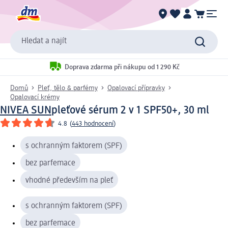
Hledat a najít
Doprava zdarma při nákupu od 1 290 Kč
Domů
Pleť, tělo & parfémy
Opalovací přípravky
Opalovací krémy
NIVEA SUN
pleťové sérum 2 v 1 SPF50+, 30 ml
4.8
(
443 hodnocení
)
s ochranným faktorem (SPF)
bez parfemace
vhodné především na pleť
s ochranným faktorem (SPF)
bez parfemace