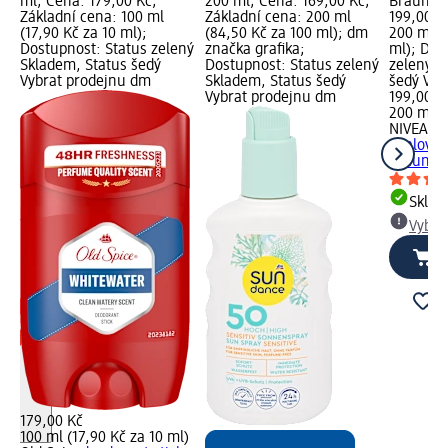
;
ml; Cena: 179,00 Kč;
200 ml; Cena: 169,00 Kč;
Bräune, 
Základní cena: 100 ml
Základní cena: 200 ml
199,00 K
(17,90 Kč za 10 ml);
(84,50 Kč za 100 ml); dm
200 ml (
Dostupnost: Status zelený
značka grafika;
ml); Dos
ný
Skladem, Status šedý
Dostupnost: Status zelený
zelený S
Vybrat prodejnu dm
Skladem, Status šedý
šedý Vyb
Vybrat prodejnu dm
199,00 K
200 ml (
NIVEA S
opalován
vání
Bräune, 
e,
Skla
Vybra
179,00 Kč
100 ml (17,90 Kč za 10 ml)