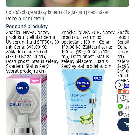
Co způsobuje vrásky kolem očí a jak jim předcházet?
Zj
Péče o oční okolí
Co
Podobné produkty
Značka: NIVEA; Název
Značka: NIVEA SUN; Název
Značka: 
produktu: Cellular denní
produktu: sérum po
produktu
UV sérum fluid SPF50+, 30
opalování, 100 ml; Cena:
Sensitiv
ml; Cena: 399,00 Kč;
199,00 Kč; Základní cena:
Cena: 24
Základní cena: 30 ml
100 ml (199,00 Kč za 100
cena: 50
(133,00 Kč za 10 ml);
ml); Dostupnost: Status
ml); Dos
Dostupnost: Status zelený
zelený Skladem, Status
zelený S
Skladem, Status šedý
šedý Vybrat prodejnu dm
šedý Vyb
Vybrat prodejnu dm
249,00 K
50 ml (4
NIVEA S
Sensitiv
Upoz
Skla
Vybra