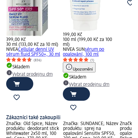
199,00 Kč
399,00 Kč
100 ml (199,00 Kč za 100
30 ml (133,00 Kč za 10 ml)
ml)
NIVEA
Cellular denní UV
NIVEA SUN
sérum po
sérum fluid SPF50+, 30 ml
opalování, 100 ml
(836)
(1)
Skladem
Upozornění
Vybrat prodejnu dm
Skladem
Vybrat prodejnu dm
Zákazníci také zakoupili
ev
Značka: Old Spice; Název
Značka: SUNDANCE; Název
Značka: 
ání
produktu: deodorant stick
produktu: sprej na
produktu
e,
Whitewater 2x50 ml, 100
opalování Sensitiv SPF50,
opalován