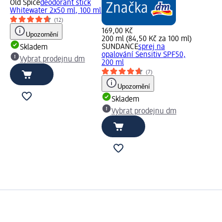
Old Spice
deodorant stick
Whitewater 2x50 ml, 100 ml
(12)
169,00 Kč
Upozornění
200 ml (84,50 Kč za 100 ml)
SUNDANCE
sprej na
Skladem
opalování Sensitiv SPF50,
Vybrat prodejnu dm
200 ml
(7)
Upozornění
Skladem
Vybrat prodejnu dm