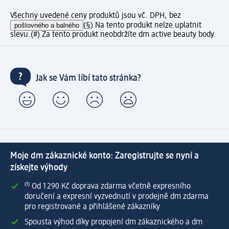
Všechny uvedené ceny produktů jsou vč. DPH, bez
poštovného a balného
(§) Na tento produkt nelze uplatnit
slevu.
(#) Za tento produkt neobdržíte dm active beauty body.
Jak se Vám líbí tato stránka?
Moje dm zákaznické konto: Zaregistrujte se nyní a
získejte výhody
⁽¹⁾ Od 1 290 Kč doprava zdarma včetně expresního
doručení a expresní vyzvednutí v prodejně dm zdarma
pro registrované a přihlášené zákazníky
Spousta výhod díky propojení dm zákaznického a dm