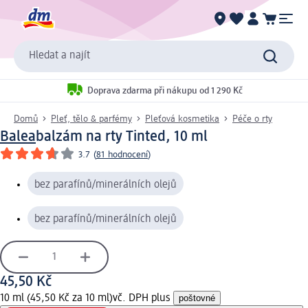
Hledat a najít
Doprava zdarma při nákupu od 1 290 Kč
Domů
Pleť, tělo & parfémy
Pleťová kosmetika
Péče o rty
Balea
balzám na rty Tinted, 10 ml
3.7
(
81 hodnocení
)
bez parafínů/minerálních olejů
bez parafínů/minerálních olejů
45,50 Kč
10 ml (45,50 Kč za 10 ml)
vč. DPH plus
poštovné