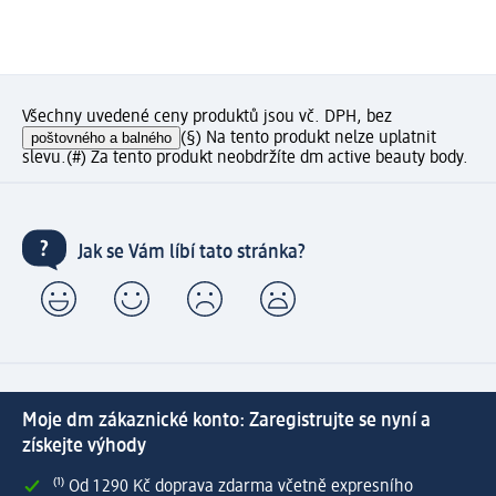
Všechny uvedené ceny produktů jsou vč. DPH, bez
poštovného a balného
(§) Na tento produkt nelze uplatnit
slevu.
(#) Za tento produkt neobdržíte dm active beauty body.
Jak se Vám líbí tato stránka?
Moje dm zákaznické konto: Zaregistrujte se nyní a
získejte výhody
⁽¹⁾ Od 1 290 Kč doprava zdarma včetně expresního