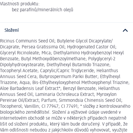
Vlastnosti produktu:
bez parafínů/minerálních olejů
Složení
Ricinus Communis Seed Oil; Butylene Glycol Dicaprylate/
Dicaprate; Persea Gratissima Oil; Hydrogenated Castor Oil;
Glyceryl Ricinoleate; Mica; Diethylamino Hydroxybenzoyl Hexyl
Benzoate; Butyl Methoxydibenzoylmethane; Polyglyceryl-2
Dipolyhydroxystearate; Diethylhexyl Butamido Triazone;
Tocopheryl Acetate; Caprylic/Capric Triglyceride; Helianthus
Annuus Seed Cera; Butyrospermum Parkii Butter; Ethylhexyl
Triazone; Aqua; Bis-Ethylhexyloxyphenol Methoxyphenyl Triazine;
Aloe Barbadensis Leaf Extract*; Benzyl Benzoate; Helianthus
Annuus Seed Oil; Laminaria Ochroleuca Extract; Myroxylon
Pereirae Oil/Extract; Parfum; Simmondsia Chinensis Seed Oil;
Tocopherol; Vanillin; CI 77947; CI 77491; * složky z kontrolovaného
biologického zemědělství. Složení a výživové údaje uvedené v
internetovém obchodě se může v některých případech nepatrně
lišit od složení produktu, který Vám bude doručený. V případě, že
Vám odlišnosti nebudou z jakýchkoliv důvodů vyhovovat, využijte