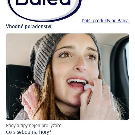
Další produkty od Balea
Vhodné poradenství
Rady a tipy nejen pro lyžaře
Ja
Co s sebou na hory?
Pé