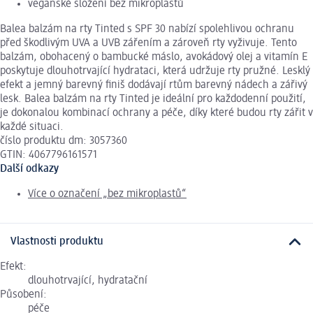
veganské složení bez mikroplastů
Balea balzám na rty Tinted s SPF 30 nabízí spolehlivou ochranu
před škodlivým UVA a UVB zářením a zároveň rty vyživuje. Tento
balzám, obohacený o bambucké máslo, avokádový olej a vitamín E
poskytuje dlouhotrvající hydrataci, která udržuje rty pružné. Lesklý
efekt a jemný barevný finiš dodávají rtům barevný nádech a zářivý
lesk. Balea balzám na rty Tinted je ideální pro každodenní použití,
je dokonalou kombinací ochrany a péče, díky které budou rty zářit v
každé situaci.
číslo produktu dm: 3057360
GTIN: 4067796161571
Další odkazy
Více o označení „bez mikroplastů“
Vlastnosti produktu
Efekt:
dlouhotrvající, hydratační
Působení:
péče