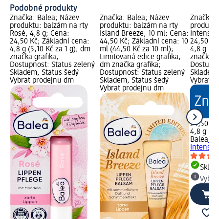
Podobné produkty
Značka: Balea; Název
Značka: Balea; Název
Značka: 
produktu: balzám na rty
produktu: balzám na rty
produktu
Rosé, 4,8 g; Cena:
Island Breeze, 10 ml; Cena:
Intensiv,
24,50 Kč; Základní cena:
44,50 Kč; Základní cena: 10
24,50 Kč
4,8 g (5,10 Kč za 1 g); dm
ml (44,50 Kč za 10 ml);
4,8 g (5,
značka grafika;
Limitovaná edice grafika,
značka g
Dostupnost: Status zelený
dm značka grafika;
Dostupno
Skladem, Status šedý
Dostupnost: Status zelený
Skladem,
Vybrat prodejnu dm
Skladem, Status šedý
Vybrat p
Vybrat prodejnu dm
24,50 Kč
4,8 g (5,
Balea
bal
Intensiv,
Skla
Vybra