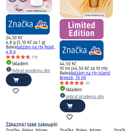
24,50 Kč
4,8 g (5,10 Kč za 1 g)
Balea
balzám na rty Rosé,
4,8 g
(70)
Skladem
44,50 Kč
10 ml (44,50 Kč za 10 ml)
Vybrat prodejnu dm
Balea
balzám na rty Island
Breeze, 10 ml
(5)
Skladem
Vybrat prodejnu dm
Zákazníci také zakoupili
Značka: Balea; Název
Značka: Balea; Název
Značka: 