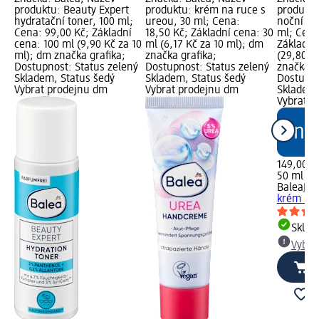
produktu: Beauty Expert
produktu: krém na ruce s
produktu
hydratační toner, 100 ml;
ureou, 30 ml; Cena:
noční kr
Cena: 99,00 Kč; Základní
18,50 Kč; Základní cena: 30
ml; Cena
cena: 100 ml (9,90 Kč za 10
ml (6,17 Kč za 10 ml); dm
Základní
ml); dm značka grafika;
značka grafika;
(29,80 K
Dostupnost: Status zelený
Dostupnost: Status zelený
značka g
Skladem, Status šedý
Skladem, Status šedý
Dostupno
Vybrat prodejnu dm
Vybrat prodejnu dm
Skladem,
Vybrat p
149,00 K
50 ml (2
Balea
Bea
krém Pin
Skla
Vybra