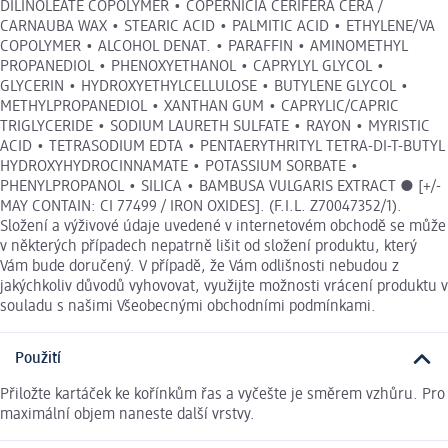
DILINOLEATE COPOLYMER • COPERNICIA CERIFERA CERA /
CARNAUBA WAX • STEARIC ACID • PALMITIC ACID • ETHYLENE/VA
COPOLYMER • ALCOHOL DENAT. • PARAFFIN • AMINOMETHYL
PROPANEDIOL • PHENOXYETHANOL • CAPRYLYL GLYCOL •
GLYCERIN • HYDROXYETHYLCELLULOSE • BUTYLENE GLYCOL •
METHYLPROPANEDIOL • XANTHAN GUM • CAPRYLIC/CAPRIC
TRIGLYCERIDE • SODIUM LAURETH SULFATE • RAYON • MYRISTIC
ACID • TETRASODIUM EDTA • PENTAERYTHRITYL TETRA-DI-T-BUTYL
HYDROXYHYDROCINNAMATE • POTASSIUM SORBATE •
PHENYLPROPANOL • SILICA • BAMBUSA VULGARIS EXTRACT ● [+/-
MAY CONTAIN: CI 77499 / IRON OXIDES]. (F.I.L. Z70047352/1).
Složení a výživové údaje uvedené v internetovém obchodě se může
v některých případech nepatrně lišit od složení produktu, který
Vám bude doručený. V případě, že Vám odlišnosti nebudou z
jakýchkoliv důvodů vyhovovat, využijte možnosti vrácení produktu v
souladu s našimi Všeobecnými obchodními podmínkami.
Použití
Přiložte kartáček ke kořínkům řas a vyčešte je směrem vzhůru. Pro
maximální objem naneste další vrstvy.