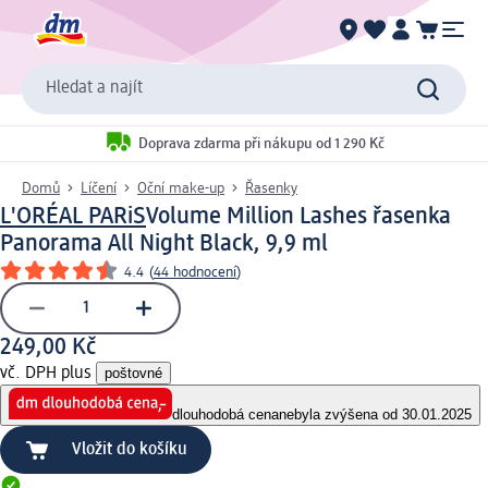
Hledat a najít
Doprava zdarma při nákupu od 1 290 Kč
Domů
Líčení
Oční make-up
Řasenky
L'ORÉAL PARiS
Volume Million Lashes řasenka
Panorama All Night Black, 9,9 ml
4.4
(
44 hodnocení
)
249,00 Kč
vč. DPH plus
poštovné
dlouhodobá cena
nebyla zvýšena od 30.01.2025
Vložit do košíku