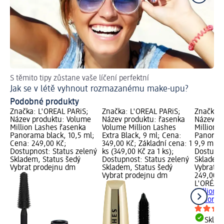
S těmito tipy zůstane vaše líčení perfektní
Tip
Jak se v létě vyhnout rozmazanému make-upu?
Ja
Podobné produkty
Značka: L'ORÉAL PARiS;
Značka: L'ORÉAL PARiS;
Značka: 
Název produktu: Volume
Název produktu: řasenka
Název pr
Million Lashes řasenka
Volume Million Lashes
Million 
Panorama black, 10,5 ml;
Extra Black, 9 ml; Cena:
Panoram
Cena: 249,00 Kč;
349,00 Kč; Základní cena: 1
9,9 ml; 
Dostupnost: Status zelený
ks (349,00 Kč za 1 ks);
Dostupno
Skladem, Status šedý
Dostupnost: Status zelený
Skladem,
Vybrat prodejnu dm
Skladem, Status šedý
Vybrat p
Vybrat prodejnu dm
249,00 K
L'ORÉAL 
Million 
Panorama
Skla