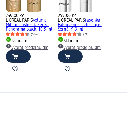
249,00 Kč
259,00 Kč
L'ORÉAL PARiS
Volume
L'ORÉAL PARiS
řasenka
Million Lashes řasenka
Extensionist Telescopic,
Panorama black, 10,5 ml
černá, 9,9 ml
(1447)
(71)
Skladem
Skladem
Vybrat prodejnu dm
Vybrat prodejnu dm