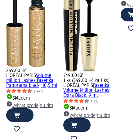
Vybra
249,00 Kč
L'ORÉAL PARiS
Volume
349,00 Kč
Million Lashes řasenka
1 ks (349,00 Kč za 1 ks)
Panorama black, 10,5 ml
L'ORÉAL PARiS
řasenka
Volume Million Lashes
(1447)
Extra Black, 9 ml
Skladem
(144)
Vybrat prodejnu dm
Skladem
Vybrat prodejnu dm