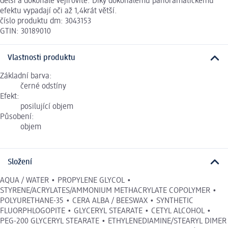
delší a dokonale vějířovité. Díky dokonalému panoramatickému
efektu vypadají oči až 1,4krát větší.
číslo produktu dm: 3043153
GTIN: 30189010
Vlastnosti produktu
Základní barva:
černé odstíny
Efekt:
posilující objem
Působení:
objem
Složení
AQUA / WATER • PROPYLENE GLYCOL •
STYRENE/ACRYLATES/AMMONIUM METHACRYLATE COPOLYMER •
POLYURETHANE-35 • CERA ALBA / BEESWAX • SYNTHETIC
FLUORPHLOGOPITE • GLYCERYL STEARATE • CETYL ALCOHOL •
PEG-200 GLYCERYL STEARATE • ETHYLENEDIAMINE/STEARYL DIMER