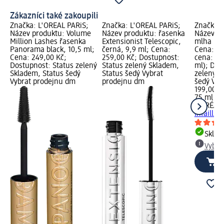
Zákazníci také zakoupili
Značka: L'ORÉAL PARiS;
Značka: L'ORÉAL PARiS;
Značka: 
Název produktu: Volume
Název produktu: řasenka
Název pr
Million Lashes řasenka
Extensionist Telescopic,
mlha Infa
Panorama black, 10,5 ml;
černá, 9,9 ml; Cena:
Cena: 19
Cena: 249,00 Kč;
259,00 Kč; Dostupnost:
cena: 75
Dostupnost: Status zelený
Status zelený Skladem,
ml); Dos
Skladem, Status šedý
Status šedý Vybrat
zelený S
Vybrat prodejnu dm
prodejnu dm
šedý Vyb
199,00 K
75 ml (2
L'ORÉAL 
Infaillib
Skla
Vybra