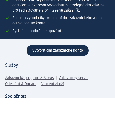
⁽¹⁾ Od 1 290 Kč doprava zdarma včetně expresního
doručení a expresní vyzvednutí v prodejně dm zdarma
pro registrované a přihlášené zákazníky
Spousta výhod díky propojení dm zákaznického a dm
active beauty konta
Rychlé a snadné nakupování
Vytvořit dm zákaznické konto
Služby
Zákaznický program & Servis
Zákaznický servis
Odeslání & Dodání
Vrácení zboží
Společnost
O společnosti
Společenská odpovědnost
Kariéra