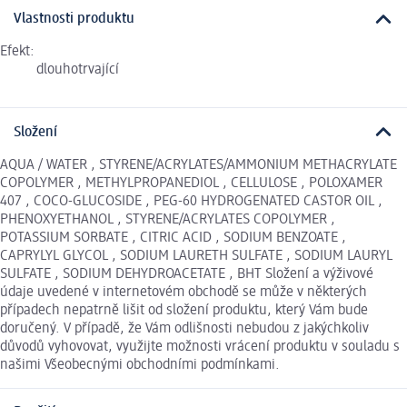
Vlastnosti produktu
Efekt:
dlouhotrvající
Složení
AQUA / WATER , STYRENE/ACRYLATES/AMMONIUM METHACRYLATE
COPOLYMER , METHYLPROPANEDIOL , CELLULOSE , POLOXAMER
407 , COCO-GLUCOSIDE , PEG-60 HYDROGENATED CASTOR OIL ,
PHENOXYETHANOL , STYRENE/ACRYLATES COPOLYMER ,
POTASSIUM SORBATE , CITRIC ACID , SODIUM BENZOATE ,
CAPRYLYL GLYCOL , SODIUM LAURETH SULFATE , SODIUM LAURYL
SULFATE , SODIUM DEHYDROACETATE , BHT Složení a výživové
údaje uvedené v internetovém obchodě se může v některých
případech nepatrně lišit od složení produktu, který Vám bude
doručený. V případě, že Vám odlišnosti nebudou z jakýchkoliv
důvodů vyhovovat, využijte možnosti vrácení produktu v souladu s
našimi Všeobecnými obchodními podmínkami.