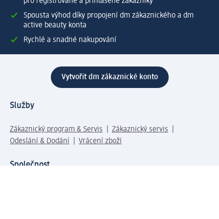
pro registrované a přihlášené zákazníky
Spousta výhod díky propojení dm zákaznického a dm
active beauty konta
Rychlé a snadné nakupování
Vytvořit dm zákaznické konto
Služby
Zákaznický program & Servis
Zákaznický servis
Odeslání & Dodání
Vrácení zboží
Společnost
O společnosti
Společenská odpovědnost
Kariéra
Press centrum