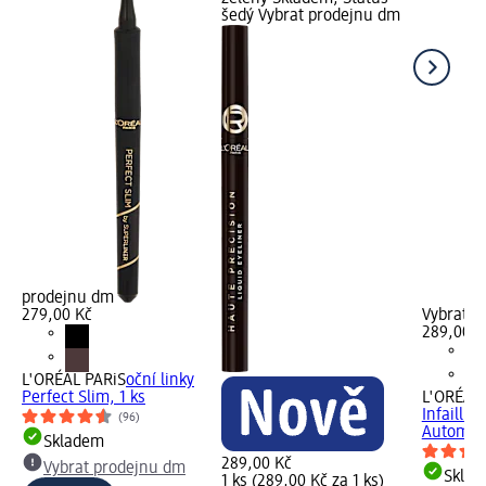
šedý Vybrat prodejnu dm
prodejnu dm
279,00 Kč
Vybrat p
289,00 K
L'ORÉAL PARiS
oční linky
Perfect Slim, 1 ks
L'ORÉAL 
Infaillib
(96)
Automatic
Skladem
289,00 Kč
Vybrat prodejnu dm
Skla
1 ks (289,00 Kč za 1 ks)