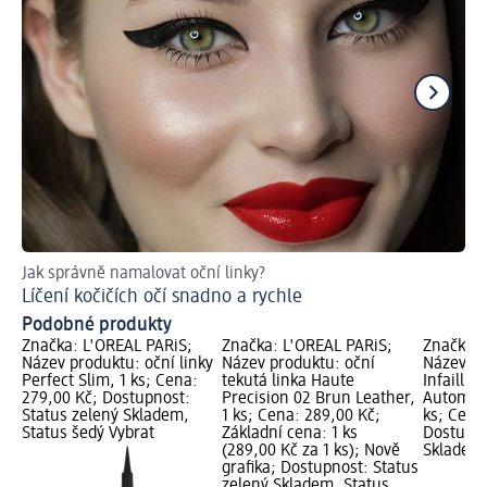
Jak správně namalovat oční linky?
Lí
Líčení kočičích očí snadno a rychle
Podobné produkty
Značka: L'ORÉAL PARiS;
Značka: L'ORÉAL PARiS;
Značka: 
Název produktu: oční linky
Název produktu: oční
Název pr
Perfect Slim, 1 ks; Cena:
tekutá linka Haute
Infaillib
279,00 Kč; Dostupnost:
Precision 02 Brun Leather,
Automati
Status zelený Skladem,
1 ks; Cena: 289,00 Kč;
ks; Cena
Status šedý Vybrat
Základní cena: 1 ks
Dostupno
(289,00 Kč za 1 ks); Nově
Skladem,
grafika; Dostupnost: Status
zelený Skladem, Status