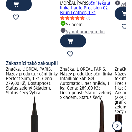
L'ORÉAL PARiS
oční tekutá
Vybra
linka Haute Precision 02
Brun Leather, 1 ks
(2)
Skladem
Vybrat prodejnu dm
Zákazníci také zakoupili
Značka: L'ORÉAL PARiS;
Značka: L'ORÉAL PARiS;
Značka: 
Název produktu: oční linky
Název produktu: oční linka
Název pr
Perfect Slim, 1 ks; Cena:
Infaillible 36h Gel
tekutá l
279,00 Kč; Dostupnost:
Automatic Liner hnědá, 1
Precisio
Status zelený Skladem,
ks; Cena: 289,00 Kč;
1 ks; Ce
Status šedý Vybrat
Dostupnost: Status zelený
Základní 
Skladem, Status šedý
(289,00 K
grafika;
zelený S
šedý Vyb