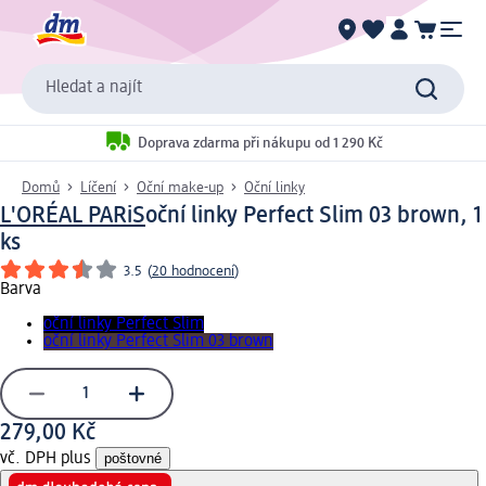
Hledat a najít
Doprava zdarma při nákupu od 1 290 Kč
Domů
Líčení
Oční make-up
Oční linky
L'ORÉAL PARiS
oční linky Perfect Slim 03 brown, 1
ks
3.5
(
20 hodnocení
)
Barva
oční linky Perfect Slim
oční linky Perfect Slim 03 brown
279,00 Kč
vč. DPH plus
poštovné