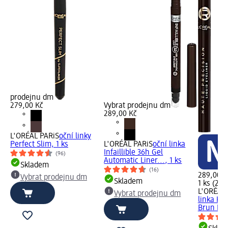
prodejnu dm
279,00 Kč
Vybrat prodejnu dm
289,00 Kč
L'ORÉAL PARiS
oční linky
Perfect Slim, 1 ks
L'ORÉAL PARiS
oční linka
Infaillible 36h Gel
(96)
Automatic Liner..., 1 ks
Skladem
(16)
289,00 K
Vybrat prodejnu dm
Skladem
1 ks (289
L'ORÉAL 
Vybrat prodejnu dm
linka Ha
Brun Lea