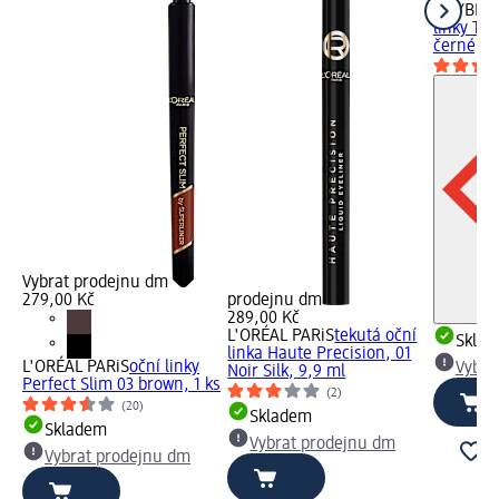
MAYBELL
linky TA
černé, 1
Vybrat prodejnu dm
279,00 Kč
prodejnu dm
289,00 Kč
L'ORÉAL PARiS
tekutá oční
Skla
linka Haute Precision, 01
L'ORÉAL PARiS
oční linky
Vybra
Noir Silk, 9,9 ml
Perfect Slim 03 brown, 1 ks
(2)
(20)
Skladem
Skladem
Vybrat prodejnu dm
Vybrat prodejnu dm