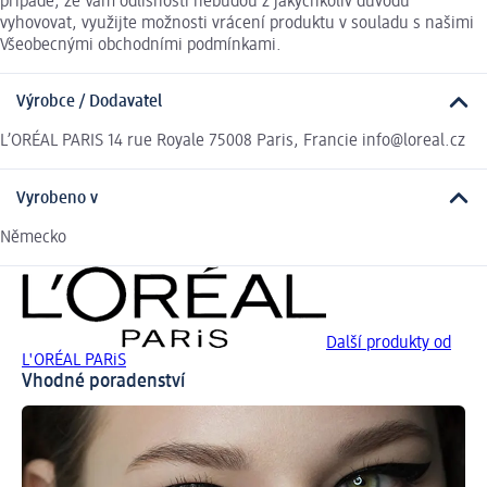
případě, že Vám odlišnosti nebudou z jakýchkoliv důvodů
vyhovovat, využijte možnosti vrácení produktu v souladu s našimi
Všeobecnými obchodními podmínkami.
Výrobce / Dodavatel
L’ORÉAL PARIS 14 rue Royale 75008 Paris, Francie info@loreal.cz
Vyrobeno v
Německo
Další produkty od
L'ORÉAL PARiS
Vhodné poradenství