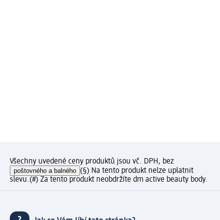
Všechny uvedené ceny produktů jsou vč. DPH, bez
poštovného a balného
(§) Na tento produkt nelze uplatnit
slevu.
(#) Za tento produkt neobdržíte dm active beauty body.