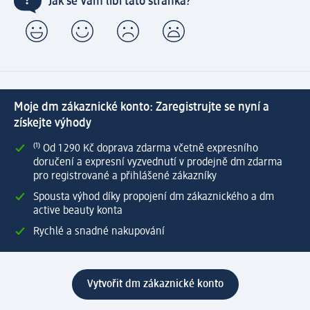
Jak se Vám líbí tato stránka?
Moje dm zákaznické konto: Zaregistrujte se nyní a
získejte výhody
⁽¹⁾ Od 1 290 Kč doprava zdarma včetně expresního
doručení a expresní vyzvednutí v prodejně dm zdarma
pro registrované a přihlášené zákazníky
Spousta výhod díky propojení dm zákaznického a dm
active beauty konta
Rychlé a snadné nakupování
Vytvořit dm zákaznické konto