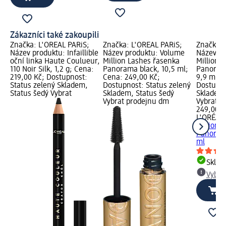
Zákazníci také zakoupili
Značka: L'ORÉAL PARiS;
Značka: L'ORÉAL PARiS;
Značka: 
Název produktu: Infaillible
Název produktu: Volume
Název pr
oční linka Haute Coulueur,
Million Lashes řasenka
Million 
110 Noir Silk, 1,2 g; Cena:
Panorama black, 10,5 ml;
Panorama
219,00 Kč; Dostupnost:
Cena: 249,00 Kč;
9,9 ml; 
Status zelený Skladem,
Dostupnost: Status zelený
Dostupno
Status šedý Vybrat
Skladem, Status šedý
Skladem,
Vybrat prodejnu dm
Vybrat p
249,00 K
L'ORÉAL 
Million 
Panorama
ml
Skla
Vybra