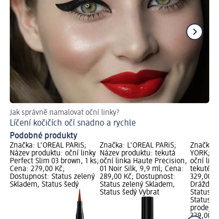
Jak správně namalovat oční linky?
Lí
Líčení kočičích očí snadno a rychle
Podobné produkty
Značka: L'ORÉAL PARiS;
Značka: L'ORÉAL PARiS;
Značka:
Název produktu: oční linky
Název produktu: tekutá
YORK; Ná
Perfect Slim 03 brown, 1 ks;
oční linka Haute Precision,
oční lin
Cena: 279,00 Kč;
01 Noir Silk, 9,9 ml; Cena:
tekuté č
Dostupnost: Status zelený
289,00 Kč; Dostupnost:
329,00 K
Skladem, Status šedý
Status zelený Skladem,
Dráždivé
Status šedý Vybrat
Status z
Status š
prodejn
329,00 K