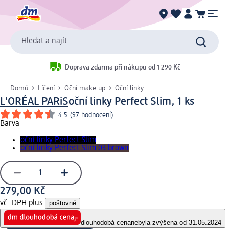
Hledat a najít
Doprava zdarma při nákupu od 1 290 Kč
Domů
Líčení
Oční make-up
Oční linky
L'ORÉAL PARiS
oční linky Perfect Slim, 1 ks
4.5
(
97 hodnocení
)
Barva
oční linky Perfect Slim
oční linky Perfect Slim 03 brown
279,00 Kč
vč. DPH plus
poštovné
dlouhodobá cena
nebyla zvýšena od 31.05.2024