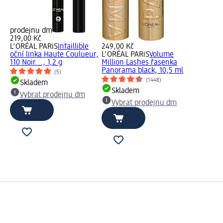
prodejnu dm
219,00 Kč
L'ORÉAL PARiS
Infaillible
249,00 Kč
oční linka Haute Coulueur,
L'ORÉAL PARiS
Volume
110 Noir..., 1,2 g
Million Lashes řasenka
Panorama black, 10,5 ml
(5)
(1448)
Skladem
Skladem
Vybrat prodejnu dm
Vybrat prodejnu dm