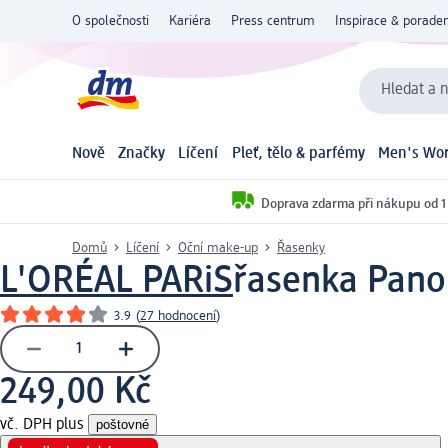
O společnosti
Kariéra
Press centrum
Inspirace & poraden
Hledat a n
Nově
Značky
Líčení
Pleť, tělo & parfémy
Men's Wor
Doprava zdarma při nákupu od 1
Domů
Líčení
Oční make-up
Řasenky
L'ORÉAL PARiS
řasenka Pano
3.9
(
27 hodnocení
)
249,00 Kč
vč. DPH plus
poštovné