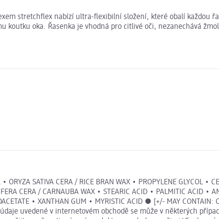
stretchflex nabízí ultra-flexibilní složení, které obalí každou řa
mu koutku oka. Řasenka je vhodná pro citlivé oči, nezanechává žmo
 • ORYZA SATIVA CERA / RICE BRAN WAX • PROPYLENE GLYCOL • C
IFERA CERA / CARNAUBA WAX • STEARIC ACID • PALMITIC ACID • 
ATE • XANTHAN GUM • MYRISTIC ACID ● [+/- MAY CONTAIN: CI 774
vé údaje uvedené v internetovém obchodě se může v některých případ