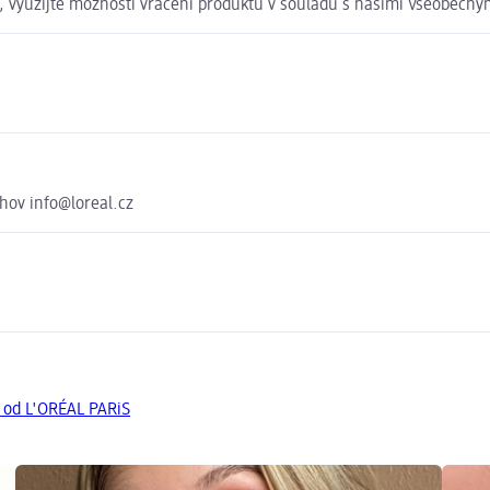
t, využijte možnosti vrácení produktu v souladu s našimi Všeobec
chov info@loreal.cz
y od L'ORÉAL PARiS