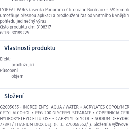
L'ORÉAL PARiS řasenka Panorama Chromatic Bordeaux s 5% komplexem 
umožňuje přesnou aplikaci a prodloužení řas od vnitřního k vnější
pohledu jedinečný výraz.
číslo produktu dm: 3108317
GTIN: 30189225
Vlastnosti produktu
Efekt:
prodlužující
Působení:
objem
Složení
G2005055 - INGREDIENTS: AQUA / WATER • ACRYLATES COPOLYMER
CETYL ALCOHOL • PEG-200 GLYCERYL STEARATE • COPERNICIA CER
HYDROXYETHYLCELLULOSE • CAPRYLYL GLYCOL • SODIUM DEHYDROACET
77891 / TITANIUM DIOXIDE]. (F.I.L. Z70068552/1). Složení a výživo