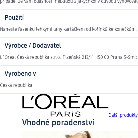
případě, že Vám odlišnosti nebudou z jakýchkoliv důvodů vyhovova
Použití
Naneste řasenku lehkými tahy kartáčkem od kořínků ke konečkům.
Výrobce / Dodavatel
L´Oreal Česká republika s.r.o. Plzeňská 213/11, 150 00 Praha 5-Smí
Vyrobeno v
Česká republika
Další produkt
Vhodné poradenství