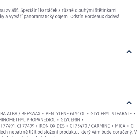
su zvlášť. Speciální kartáček s různě dlouhými štětinkami
lky a vytváří panoramatický objem. Odstín Bordeaux dodává
ERA ALBA / BEESWAX • PENTYLENE GLYCOL • GLYCERYL STEARATE •
AMINOMETHYL PROPANEDIOL • GLYCERIN •
91, CI 77499 / IRON OXIDES • CI 75470 / CARMINE • MICA • CI
ech nepatrně lišit od složení produktu, který Vám bude doručený. V