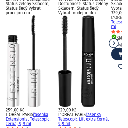
Status zelený Skladem,
Dostupnost: Status zelený
Skladem,
Status šedý Vybrat
Skladem, Status šedý
Vybrat p
prodejnu dm
Vybrat prodejnu dm
329,00 K
L'ORÉAL 
Telescopi
ml
Skla
Vybra
259,00 Kč
329,00 Kč
L'ORÉAL PARiS
řasenka
L'ORÉAL PARiS
řasenka
Extensionist Telescopic,
Telescopic Lift extra černá,
černá, 9,9 ml
9,9 ml