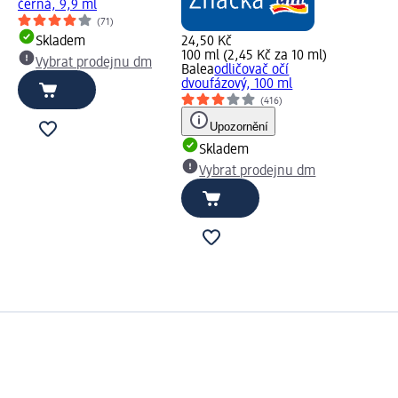
černá, 9,9 ml
(71)
Skladem
24,50 Kč
100 ml (2,45 Kč za 10 ml)
Vybrat prodejnu dm
Balea
odličovač očí
dvoufázový, 100 ml
(416)
Upozornění
Skladem
Vybrat prodejnu dm