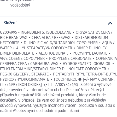
Vlastnosti produktu:
voděodolný
Složení
G2004995 - INGREDIENTS: ISODODECANE • ORYZA SATIVA CERA /
RICE BRAN WAX • CERA ALBA / BEESWAX • DISTEARDIMONIUM
HECTORITE • DILINOLEIC ACID/BUTANEDIOL COPOLYMER • AQUA /
WATER • ALLYL STEARATE/VA COPOLYMER • DIMER DILINOLEYL
DIMER DILINOLEATE • ALCOHOL DENAT. • POLYVINYL LAURATE •
VP/EICOSENE COPOLYMER • PROPYLENE CARBONATE • COPERNICIA
CERIFERA CERA / CARNAUBA WAX • HYDROGENATED JOJOBA OIL •
ETHYLENEDIAMINE/STEARYL DIMER DILINOLEATE COPOLYMER •
PEG-30 GLYCERYL STEARATE • PENTAERYTHRITYL TETRA-DI-T-BUTYL
HYDROXYHYDROCINNAMATE • TOCOPHEROL ● [+/- MAY CONTAIN:
CI 77499 / IRON OXIDES]. (F.I.L. Z70057476/3). Složení a výživové
údaje uvedené v internetovém obchodě se může v některých
případech nepatrně lišit od složení produktu, který Vám bude
doručený. V případě, že Vám odlišnosti nebudou z jakýchkoliv
důvodů vyhovovat, využijte možnosti vrácení produktu v souladu s
našimi Všeobecnými obchodními podmínkami.