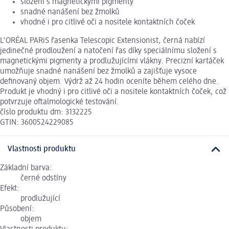
složení s magnetickými pigmenty
snadné nanášení bez žmolků
vhodné i pro citlivé oči a nositele kontaktních čoček
L'ORÉAL PARiS řasenka Telescopic Extensionist, černá nabízí
jedinečné prodloužení a natočení řas díky speciálnímu složení s
magnetickými pigmenty a prodlužujícími vlákny. Precizní kartáček
umožňuje snadné nanášení bez žmolků a zajišťuje vysoce
definovaný objem. Výdrž až 24 hodin oceníte během celého dne.
Produkt je vhodný i pro citlivé oči a nositele kontaktních čoček, což
potvrzuje oftalmologické testování.
číslo produktu dm: 3132225
GTIN: 3600524229085
Vlastnosti produktu
Základní barva:
černé odstíny
Efekt:
prodlužující
Působení:
objem