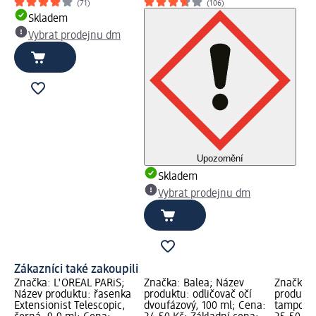
(71)
(106)
Skladem
Vybrat prodejnu dm
Upozornění
Skladem
Vybrat prodejnu dm
Zákazníci také zakoupili
Značka: L'ORÉAL PARiS;
Značka: Balea; Název
Značka: 
Název produktu: řasenka
produktu: odličovač očí
produktu
Extensionist Telescopic,
dvoufázový, 100 ml; Cena:
tampony 