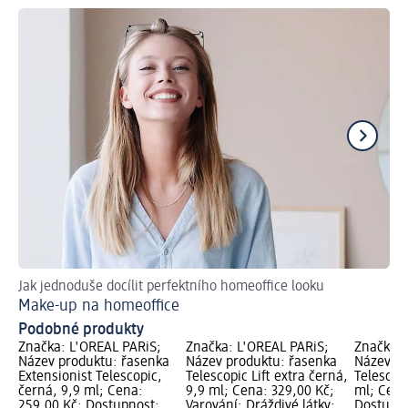
Jak jednoduše docílit perfektního homeoffice looku
S t
Make-up na homeoffice
Ja
Podobné produkty
Značka: L'ORÉAL PARiS;
Značka: L'ORÉAL PARiS;
Značka: 
Název produktu: řasenka
Název produktu: řasenka
Název pr
Extensionist Telescopic,
Telescopic Lift extra černá,
Telescopi
černá, 9,9 ml; Cena:
9,9 ml; Cena: 329,00 Kč;
ml; Cena
259,00 Kč; Dostupnost:
Varování: Dráždivé látky;
Dostupno