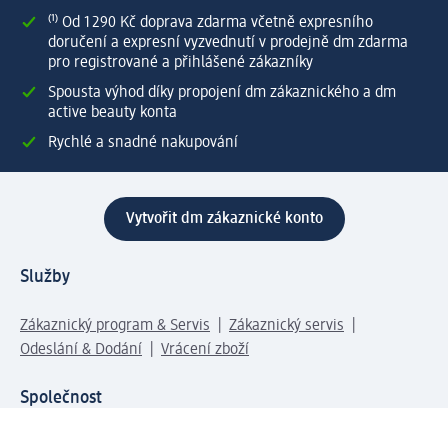
⁽¹⁾ Od 1 290 Kč doprava zdarma včetně expresního
doručení a expresní vyzvednutí v prodejně dm zdarma
pro registrované a přihlášené zákazníky
Spousta výhod díky propojení dm zákaznického a dm
active beauty konta
Rychlé a snadné nakupování
Vytvořit dm zákaznické konto
Služby
Zákaznický program & Servis
Zákaznický servis
Odeslání & Dodání
Vrácení zboží
Společnost
O společnosti
Společenská odpovědnost
Kariéra