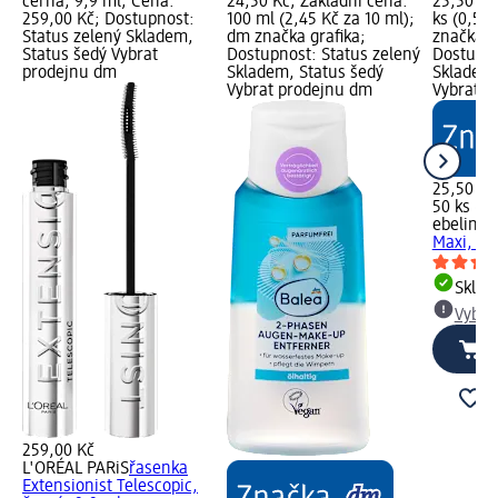
černá, 9,9 ml; Cena:
24,50 Kč; Základní cena:
25,50 Kč
259,00 Kč; Dostupnost:
100 ml (2,45 Kč za 10 ml);
ks (0,51 
Status zelený Skladem,
dm značka grafika;
značka g
Status šedý Vybrat
Dostupnost: Status zelený
Dostupno
prodejnu dm
Skladem, Status šedý
Skladem,
Vybrat prodejnu dm
Vybrat p
25,50 Kč
50 ks (0,
ebelin
od
Maxi, 50
Skla
Vybra
259,00 Kč
L'ORÉAL PARiS
řasenka
Extensionist Telescopic,