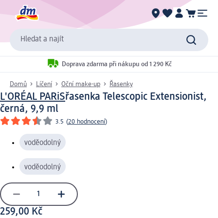
Hledat a najít
Doprava zdarma při nákupu od 1 290 Kč
Domů
Líčení
Oční make-up
Řasenky
L'ORÉAL PARiS
řasenka Telescopic Extensionist,
černá, 9,9 ml
3.5
(
20 hodnocení
)
voděodolný
voděodolný
259,00 Kč