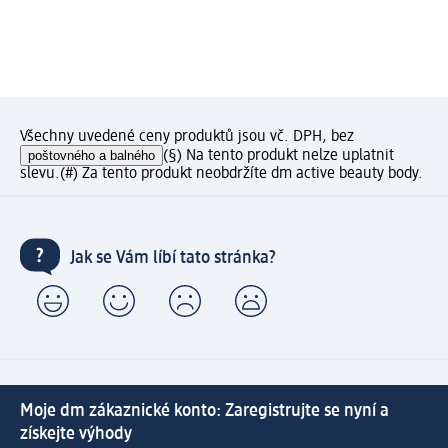
Všechny uvedené ceny produktů jsou vč. DPH, bez
poštovného a balného
(§) Na tento produkt nelze uplatnit
slevu.
(#) Za tento produkt neobdržíte dm active beauty body.
Jak se Vám líbí tato stránka?
Moje dm zákaznické konto: Zaregistrujte se nyní a
získejte výhody