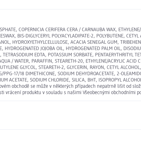
HOSPHATE, COPERNICIA CERIFERA CERA / CARNAUBA WAX, ETHYLEN
ESWAX, BIS-DIGLYCERYL POLYACYLADIPATE-2, POLYBUTENE, CETY
ANOL, HYDROXYETHYLCELLULOSE, ACACIA SENEGAL GUM, TRIBEHEN
 HYDROGENATED JOJOBA OIL, HYDROGENATED PALM OIL, DISODIUM 
, TETRASODIUM EDTA, POTASSIUM SORBATE, PENTAERYTHRITYL TE
825 AQUA / WATER, PARAFFIN, STEARETH-20, ETHYLENE/ACRYLIC ACI
BUTYLENE GLYCOL, STEARETH-2, GLYCERIN, RAYON, CETYL ALCOHO
PPG-17/18 DIMETHICONE, SODIUM DEHYDROACETATE, 2-OLEAMIDO-
M ACETATE, SODIUM CHLORIDE, SILICA, BHT, ISOPROPYL ALCOHOL,
etovém obchodě se může v některých případech nepatrně lišit od slo
osti vrácení produktu v souladu s našimi Všeobecnými obchodními 