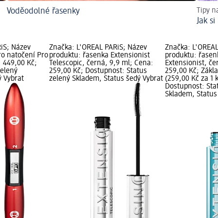
Voděodolné řasenky
Tipy na
Jak si
iS; Název
Značka: L'ORÉAL PARiS; Název
Značka: L'ORÉAL
ro natočení Pro
produktu: řasenka Extensionist
produktu: řasen
: 449,00 Kč;
Telescopic, černá, 9,9 ml; Cena:
Extensionist, če
zelený
259,00 Kč; Dostupnost: Status
259,00 Kč; Zákla
ý Vybrat
zelený Skladem, Status šedý Vybrat
(259,00 Kč za 1 
Dostupnost: Sta
Skladem, Status