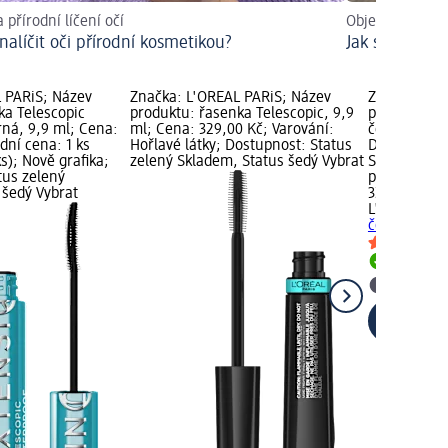
 přírodní líčení očí
Objevit trendy
 nalíčit oči přírodní kosmetikou?
Jak si nalíčit
 PARiS; Název
Značka: L'ORÉAL PARiS; Název
Značka: L'O
ka Telescopic
produktu: řasenka Telescopic, 9,9
produktu: ř
rná, 9,9 ml; Cena:
ml; Cena: 329,00 Kč; Varování:
černá, 8 ml
dní cena: 1 ks
Hořlavé látky; Dostupnost: Status
Dostupnost:
ks); Nově grafika;
zelený Skladem, Status šedý Vybrat
Skladem, St
tus zelený
prodejnu d
 šedý Vybrat
329,00 Kč
L'ORÉAL PA
černá, 8 ml
Skladem
Vybrat p