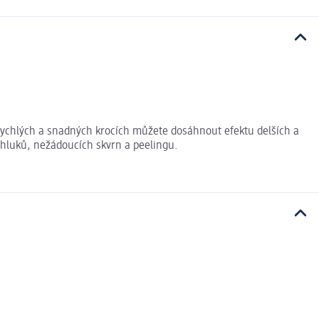
 rychlých a snadných krocích můžete dosáhnout efektu delších a
shluků, nežádoucích skvrn a peelingu.