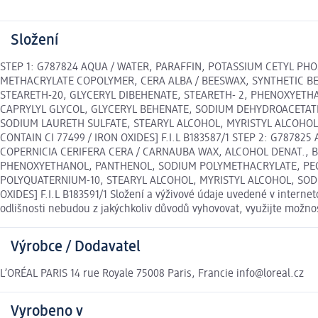
Složení
STEP 1: G787824 AQUA / WATER, PARAFFIN, POTASSIUM CETYL P
METHACRYLATE COPOLYMER, CERA ALBA / BEESWAX, SYNTHETIC BE
STEARETH-20, GLYCERYL DIBEHENATE, STEARETH- 2, PHENOXYETH
CAPRYLYL GLYCOL, GLYCERYL BEHENATE, SODIUM DEHYDROACETATE,
SODIUM LAURETH SULFATE, STEARYL ALCOHOL, MYRISTYL ALCOHOL
CONTAIN CI 77499 / IRON OXIDES] F.I.L B183587/1 STEP 2: G787
COPERNICIA CERIFERA CERA / CARNAUBA WAX, ALCOHOL DENAT., 
PHENOXYETHANOL, PANTHENOL, SODIUM POLYMETHACRYLATE, PEG/
POLYQUATERNIUM-10, STEARYL ALCOHOL, MYRISTYL ALCOHOL, SODIU
OXIDES] F.I.L B183591/1 Složení a výživové údaje uvedené v intern
odlišnosti nebudou z jakýchkoliv důvodů vyhovovat, využijte možn
Výrobce / Dodavatel
L’ORÉAL PARIS 14 rue Royale 75008 Paris, Francie info@loreal.cz
Vyrobeno v