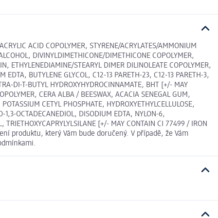
E/ACRYLIC ACID COPOLYMER, STYRENE/ACRYLATES/AMMONIUM
L ALCOHOL, DIVINYLDIMETHICONE/DIMETHICONE COPOLYMER,
IN, ETHYLENEDIAMINE/STEARYL DIMER DILINOLEATE COPOLYMER,
EDTA, BUTYLENE GLYCOL, C12-13 PARETH-23, C12-13 PARETH-3,
TRA-DI-T-BUTYL HYDROXYHYDROCINNAMATE, BHT [+/- MAY
D COPOLYMER, CERA ALBA / BEESWAX, ACACIA SENEGAL GUM,
L, POTASSIUM CETYL PHOSPHATE, HYDROXYETHYLCELLULOSE,
1,3-OCTADECANEDIOL, DISODIUM EDTA, NYLON-6,
 TRIETHOXYCAPRYLYLSILANE [+/- MAY CONTAIN CI 77499 / IRON
žení produktu, který Vám bude doručený. V případě, že Vám
podmínkami.