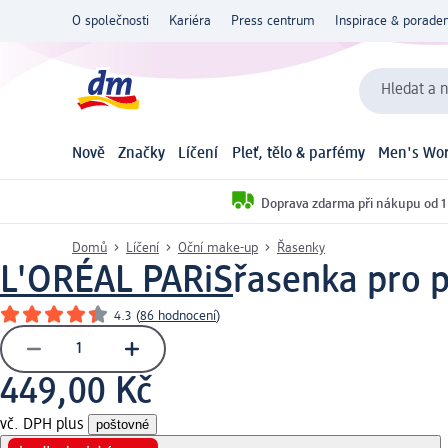
O společnosti
Kariéra
Press centrum
Inspirace & poraden
Hledat a n
Nově
Značky
Líčení
Pleť, tělo & parfémy
Men's Wor
Doprava zdarma při nákupu od 1
Domů
Líčení
Oční make-up
Řasenky
L'ORÉAL PARiS
řasenka pro p
4.3
(
86 hodnocení
)
449,00 Kč
vč. DPH plus
poštovné