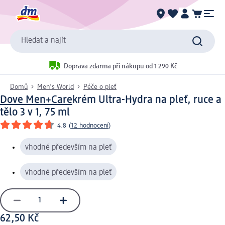
Hledat a najít
Doprava zdarma při nákupu od 1 290 Kč
Domů
Men's World
Péče o pleť
Dove Men+Care
krém Ultra-Hydra na pleť, ruce a
tělo 3 v 1, 75 ml
4.8
(
12 hodnocení
)
vhodné především na pleť
vhodné především na pleť
62,50 Kč