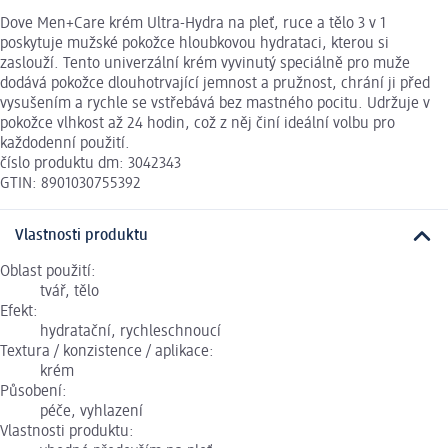
Dove Men+Care krém Ultra-Hydra na pleť, ruce a tělo 3 v 1
poskytuje mužské pokožce hloubkovou hydrataci, kterou si
zaslouží. Tento univerzální krém vyvinutý speciálně pro muže
dodává pokožce dlouhotrvající jemnost a pružnost, chrání ji před
vysušením a rychle se vstřebává bez mastného pocitu. Udržuje v
pokožce vlhkost až 24 hodin, což z něj činí ideální volbu pro
každodenní použití.
číslo produktu dm: 3042343
GTIN: 8901030755392
Vlastnosti produktu
Oblast použití:
tvář, tělo
Efekt:
hydratační, rychleschnoucí
Textura / konzistence / aplikace:
krém
Působení:
péče, vyhlazení
Vlastnosti produktu: