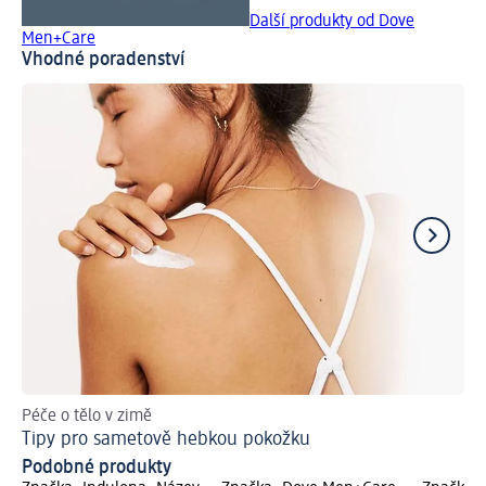
Další produkty od Dove
Men+Care
Vhodné poradenství
Péče o tělo v zimě
Př
Tipy pro sametově hebkou pokožku
Podobné produkty