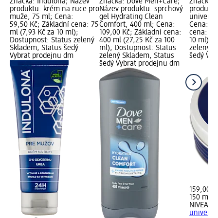
Značka: Indulona; Název
Značka: Dove Men+Care;
Značka:
produktu: krém na ruce pro
Název produktu: sprchový
produkt
muže, 75 ml; Cena:
gel Hydrating Clean
univerzá
59,50 Kč; Základní cena: 75
Comfort, 400 ml; Cena:
Cena: 15
ml (7,93 Kč za 10 ml);
109,00 Kč; Základní cena:
cena: 15
Dostupnost: Status zelený
400 ml (27,25 Kč za 100
10 ml); 
Skladem, Status šedý
ml); Dostupnost: Status
zelený S
Vybrat prodejnu dm
zelený Skladem, Status
šedý Vyb
šedý Vybrat prodejnu dm
159,00 K
150 ml (1
NIVEA M
univerzá