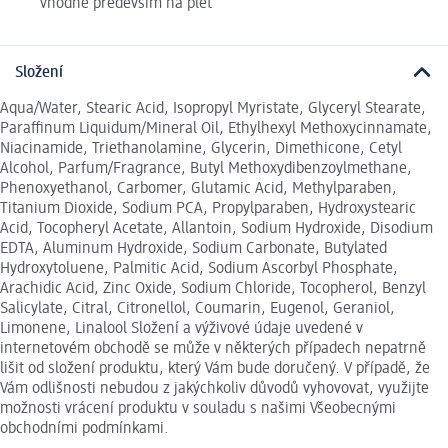
vhodné především na pleť
Složení
Aqua/​Water, Stearic Acid, Isopropyl Myristate, Glyceryl Stearate,
Paraffinum Liquidum/​Mineral Oil, Ethylhexyl Methoxycinnamate,
Niacinamide, Triethanolamine, Glycerin, Dimethicone, Cetyl
Alcohol, Parfum/​Fragrance, Butyl Methoxydibenzoylmethane,
Phenoxyethanol, Carbomer, Glutamic Acid, Methylparaben,
Titanium Dioxide, Sodium PCA, Propylparaben, Hydroxystearic
Acid, Tocopheryl Acetate, Allantoin, Sodium Hydroxide, Disodium
EDTA, Aluminum Hydroxide, Sodium Carbonate, Butylated
Hydroxytoluene, Palmitic Acid, Sodium Ascorbyl Phosphate,
Arachidic Acid, Zinc Oxide, Sodium Chloride, Tocopherol, Benzyl
Salicylate, Citral, Citronellol, Coumarin, Eugenol, Geraniol,
Limonene, Linalool Složení a výživové údaje uvedené v
internetovém obchodě se může v některých případech nepatrně
lišit od složení produktu, který Vám bude doručený. V případě, že
Vám odlišnosti nebudou z jakýchkoliv důvodů vyhovovat, využijte
možnosti vrácení produktu v souladu s našimi Všeobecnými
obchodními podmínkami.