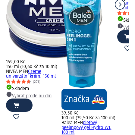
Advanced
75 ml
Skla
Vybra
159,00 Kč
150 ml (10,60 Kč za 10 ml)
NIVEA MEN
Creme
univerzální krém, 150 ml
(271)
Skladem
Vybrat prodejnu dm
39,50 Kč
100 ml (39,50 Kč za 100 ml)
Balea MEN
pleťový
peelingový gel Hydro 3v1,
100 ml