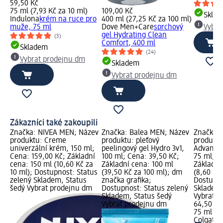
59,50 Kč
75 ml (7,93 Kč za 10 ml)
109,00 Kč
Skla
Indulona
krém na ruce pro
400 ml (27,25 Kč za 100 ml)
muže, 75 ml
Dove Men+Care
sprchový
Vybra
gel Hydrating Clean
(3)
Comfort, 400 ml
Skladem
(24)
Vybrat prodejnu dm
Skladem
Vybrat prodejnu dm
Zákazníci také zakoupili
Značka: NIVEA MEN; Název
Značka: Balea MEN; Název
Značka: 
produktu: Creme
produktu: pleťový
produktu
univerzální krém, 150 ml;
peelingový gel Hydro 3v1,
Advanced
Cena: 159,00 Kč; Základní
100 ml; Cena: 39,50 Kč;
75 ml; C
cena: 150 ml (10,60 Kč za
Základní cena: 100 ml
Základní
10 ml); Dostupnost: Status
(39,50 Kč za 100 ml); dm
(8,60 Kč 
zelený Skladem, Status
značka grafika;
Dostupno
šedý Vybrat prodejnu dm
Dostupnost: Status zelený
Skladem,
Skladem, Status šedý
Vybrat p
Vybrat prodejnu dm
64,50 Kč
75 ml (8,
Colgate
z