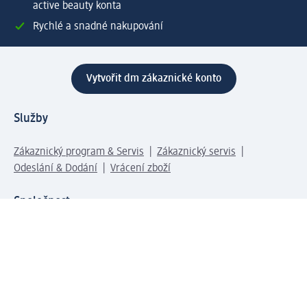
active beauty konta
Rychlé a snadné nakupování
Vytvořit dm zákaznické konto
Služby
Zákaznický program & Servis
Zákaznický servis
Odeslání & Dodání
Vrácení zboží
Společnost
O společnosti
Společenská odpovědnost
Kariéra
Press centrum
Svět dm