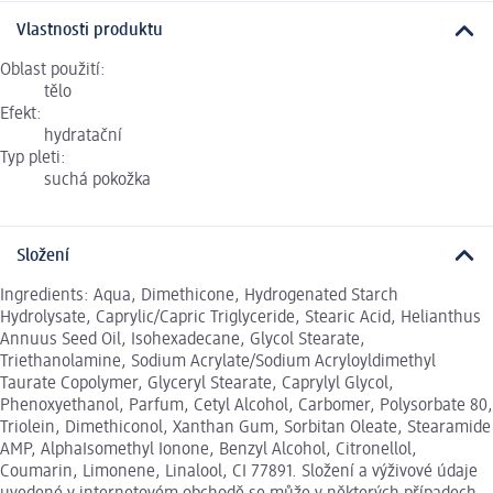
Vlastnosti produktu
Oblast použití:
tělo
Efekt:
hydratační
Typ pleti:
suchá pokožka
Složení
Ingredients: Aqua, Dimethicone, Hydrogenated Starch
Hydrolysate, Caprylic/Capric Triglyceride, Stearic Acid, Helianthus
Annuus Seed Oil, Isohexadecane, Glycol Stearate,
Triethanolamine, Sodium Acrylate/Sodium Acryloyldimethyl
Taurate Copolymer, Glyceryl Stearate, Caprylyl Glycol,
Phenoxyethanol, Parfum, Cetyl Alcohol, Carbomer, Polysorbate 80,
Triolein, Dimethiconol, Xanthan Gum, Sorbitan Oleate, Stearamide
AMP, AlphaIsomethyl Ionone, Benzyl Alcohol, Citronellol,
Coumarin, Limonene, Linalool, CI 77891. Složení a výživové údaje