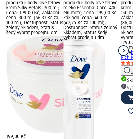
produktu: body love tělový
produktu: body love tělové
produktu
krém Silky Petals, 300 ml;
mléko Essential Care, 400
krém Ri
Cena: 199,00 Kč; Základní
Milimetr; Cena: 199,00 Kč;
150 ml; 
cena: 300 ml (66,33 Kč za
Základní cena: 400 ml
Základní
100 ml); Dostupnost: Status
(49,75 Kč za 100 ml);
(86,00 Kč
zelený Skladem, Status
Dostupnost: Status zelený
Dostupno
šedý Vybrat prodejnu dm
Skladem, Status šedý
Skladem,
Vybrat prodejnu dm
Vybrat p
129,00 K
150 ml (
Dove
bod
Rich Nou
Upoz
Skla
Vybra
199,00 Kč