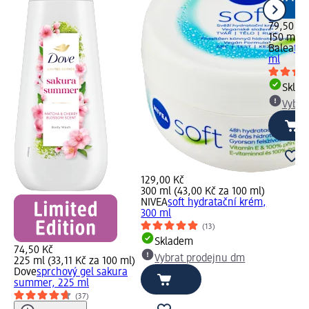
79,50 Kč
150 ml (
Balea
těl
ml
Skla
Vybra
129,00 Kč
300 ml (43,00 Kč za 100 ml)
NIVEA
soft hydratační krém,
300 ml
(13)
Skladem
74,50 Kč
Vybrat prodejnu dm
225 ml (33,11 Kč za 100 ml)
Dove
sprchový gel sakura
summer, 225 ml
(37)