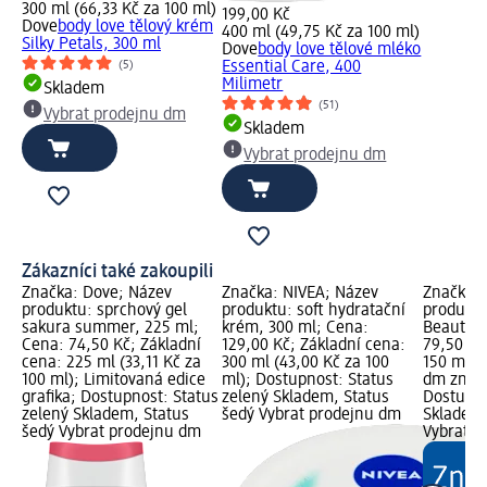
300 ml (66,33 Kč za 100 ml)
199,00 Kč
Dove
body love tělový krém
400 ml (49,75 Kč za 100 ml)
Silky Petals, 300 ml
Dove
body love tělové mléko
(5)
Essential Care, 400
Milimetr
Skladem
(51)
Vybrat prodejnu dm
Skladem
Vybrat prodejnu dm
Zákazníci také zakoupili
Značka: Dove; Název
Značka: NIVEA; Název
Značka: 
produktu: sprchový gel
produktu: soft hydratační
produktu:
sakura summer, 225 ml;
krém, 300 ml; Cena:
Beauty, 
Cena: 74,50 Kč; Základní
129,00 Kč; Základní cena:
79,50 Kč
cena: 225 ml (33,11 Kč za
300 ml (43,00 Kč za 100
150 ml (5
100 ml); Limitovaná edice
ml); Dostupnost: Status
dm značk
grafika; Dostupnost: Status
zelený Skladem, Status
Dostupno
zelený Skladem, Status
šedý Vybrat prodejnu dm
Skladem,
šedý Vybrat prodejnu dm
Vybrat p