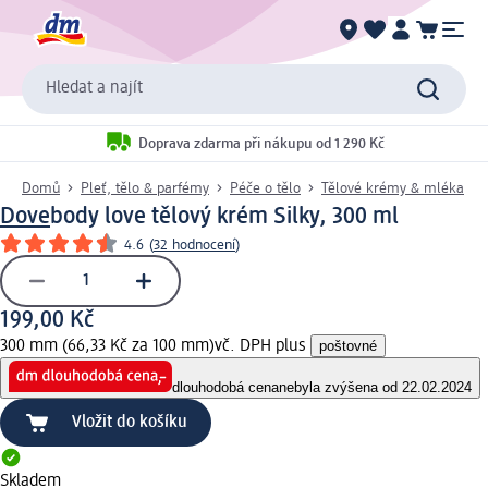
Hledat a najít
Doprava zdarma při nákupu od 1 290 Kč
Domů
Pleť, tělo & parfémy
Péče o tělo
Tělové krémy & mléka
Dove
body love tělový krém Silky, 300 ml
4.6
(
32 hodnocení
)
199,00 Kč
300 mm (66,33 Kč za 100 mm)
vč. DPH plus
poštovné
dlouhodobá cena
nebyla zvýšena od 22.02.2024
Vložit do košíku
Skladem