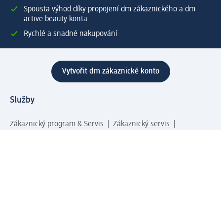
Spousta výhod díky propojení dm zákaznického a dm
active beauty konta
Rychlé a snadné nakupování
Vytvořit dm zákaznické konto
Služby
Zákaznický program & Servis
Zákaznický servis
Odeslání & Dodání
Vrácení zboží
Společnost
O společnosti
Společenská odpovědnost
Kariéra
Press centrum
Svět dm