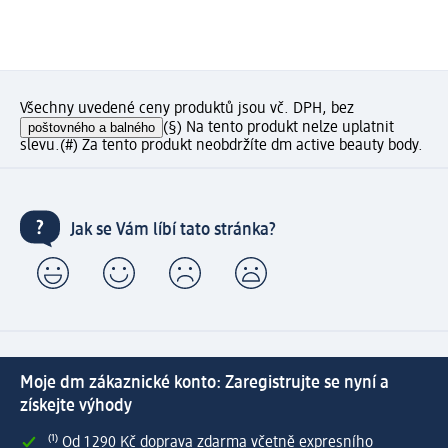
Všechny uvedené ceny produktů jsou vč. DPH, bez
poštovného a balného
(§) Na tento produkt nelze uplatnit
slevu.
(#) Za tento produkt neobdržíte dm active beauty body.
Jak se Vám líbí tato stránka?
Moje dm zákaznické konto: Zaregistrujte se nyní a
získejte výhody
⁽¹⁾ Od 1 290 Kč doprava zdarma včetně expresního