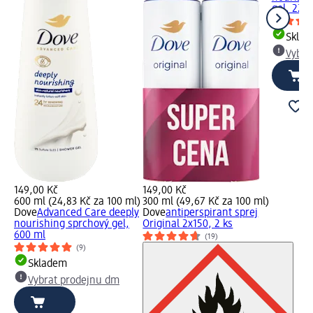
gel, 225
Skla
Vybra
149,00 Kč
149,00 Kč
600 ml (24,83 Kč za 100 ml)
300 ml (49,67 Kč za 100 ml)
Dove
Advanced Care deeply
Dove
antiperspirant sprej
nourishing sprchový gel,
Original 2x150, 2 ks
600 ml
(19)
(9)
Skladem
Vybrat prodejnu dm