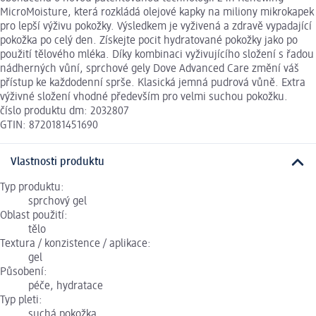
MicroMoisture, která rozkládá olejové kapky na miliony mikrokapek
pro lepší výživu pokožky. Výsledkem je vyživená a zdravě vypadající
pokožka po celý den. Získejte pocit hydratované pokožky jako po
použití tělového mléka. Díky kombinaci vyživujícího složení s řadou
nádherných vůní, sprchové gely Dove Advanced Care změní váš
přístup ke každodenní sprše. Klasická jemná pudrová vůně. Extra
výživné složení vhodné především pro velmi suchou pokožku.
číslo produktu dm: 2032807
GTIN: 8720181451690
Vlastnosti produktu
Typ produktu:
sprchový gel
Oblast použití:
tělo
Textura / konzistence / aplikace:
gel
Působení:
péče, hydratace
Typ pleti:
suchá pokožka