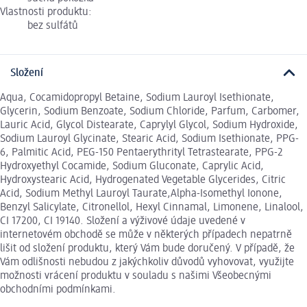
Vlastnosti produktu:
bez sulfátů
Složení
Aqua, Cocamidopropyl Betaine, Sodium Lauroyl Isethionate,
Glycerin, Sodium Benzoate, Sodium Chloride, Parfum, Carbomer,
Lauric Acid, Glycol Distearate, Caprylyl Glycol, Sodium Hydroxide,
Sodium Lauroyl Glycinate, Stearic Acid, Sodium Isethionate, PPG-
6, Palmitic Acid, PEG-150 Pentaerythrityl Tetrastearate, PPG-2
Hydroxyethyl Cocamide, Sodium Gluconate, Caprylic Acid,
Hydroxystearic Acid, Hydrogenated Vegetable Glycerides, Citric
Acid, Sodium Methyl Lauroyl Taurate,Alpha-Isomethyl Ionone,
Benzyl Salicylate, Citronellol, Hexyl Cinnamal, Limonene, Linalool,
CI 17200, CI 19140. Složení a výživové údaje uvedené v
internetovém obchodě se může v některých případech nepatrně
lišit od složení produktu, který Vám bude doručený. V případě, že
Vám odlišnosti nebudou z jakýchkoliv důvodů vyhovovat, využijte
možnosti vrácení produktu v souladu s našimi Všeobecnými
obchodními podmínkami.