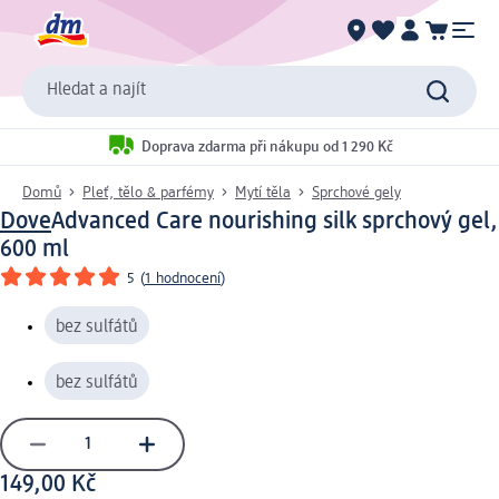
Hledat a najít
Doprava zdarma při nákupu od 1 290 Kč
Domů
Pleť, tělo & parfémy
Mytí těla
Sprchové gely
Dove
Advanced Care nourishing silk sprchový gel,
600 ml
5
(
1 hodnocení
)
bez sulfátů
bez sulfátů
149,00 Kč