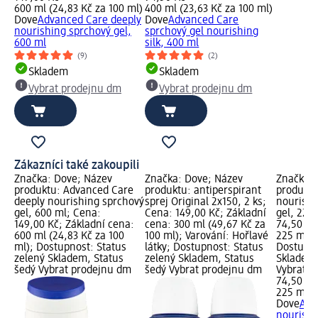
600 ml (24,83 Kč za 100 ml)
400 ml (23,63 Kč za 100 ml)
Dove
Advanced Care deeply
Dove
Advanced Care
nourishing sprchový gel,
sprchový gel nourishing
600 ml
silk, 400 ml
(9)
(2)
Skladem
Skladem
Vybrat prodejnu dm
Vybrat prodejnu dm
Zákazníci také zakoupili
Značka: Dove; Název
Značka: Dove; Název
Značka: 
produktu: Advanced Care
produktu: antiperspirant
produktu
deeply nourishing sprchový
sprej Original 2x150, 2 ks;
nourishi
gel, 600 ml; Cena:
Cena: 149,00 Kč; Základní
gel, 225
149,00 Kč; Základní cena:
cena: 300 ml (49,67 Kč za
74,50 Kč
600 ml (24,83 Kč za 100
100 ml); Varování: Hořlavé
225 ml (3
ml); Dostupnost: Status
látky; Dostupnost: Status
Dostupno
zelený Skladem, Status
zelený Skladem, Status
Skladem,
šedý Vybrat prodejnu dm
šedý Vybrat prodejnu dm
Vybrat p
74,50 Kč
225 ml (3
Dove
Adv
nourishi