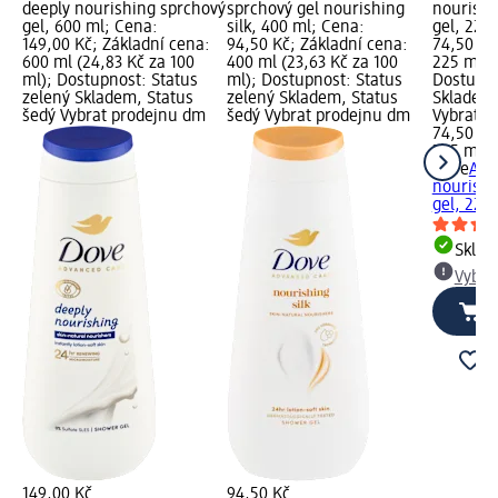
deeply nourishing sprchový
sprchový gel nourishing
nourishi
gel, 600 ml; Cena:
silk, 400 ml; Cena:
gel, 225
149,00 Kč; Základní cena:
94,50 Kč; Základní cena:
74,50 Kč
600 ml (24,83 Kč za 100
400 ml (23,63 Kč za 100
225 ml (3
ml); Dostupnost: Status
ml); Dostupnost: Status
Dostupno
zelený Skladem, Status
zelený Skladem, Status
Skladem,
šedý Vybrat prodejnu dm
šedý Vybrat prodejnu dm
Vybrat p
74,50 Kč
225 ml (3
Dove
Adv
nourishi
gel, 225
Skla
Vybra
149,00 Kč
94,50 Kč