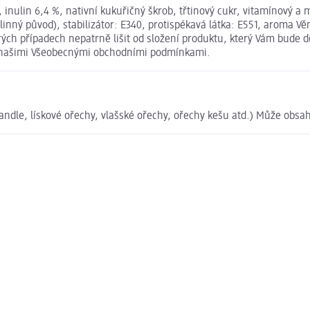
nulin 6,4 %, nativní kukuřičný škrob, třtinový cukr, vitamínový a mi
tlinný původ), stabilizátor: E340, protispékavá látka: E551, aroma 
h případech nepatrně lišit od složení produktu, který Vám bude do
s našimi Všeobecnými obchodními podmínkami.
ndle, lískové ořechy, vlašské ořechy, ořechy kešu atd.) Může obsaho