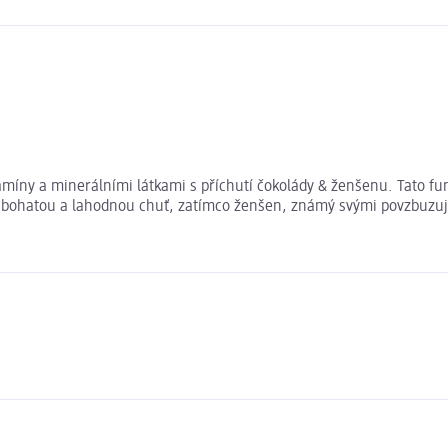
amíny a minerálními látkami s příchutí čokolády & ženšenu. Tato fun
ší bohatou a lahodnou chuť, zatímco ženšen, známý svými povzbuzují