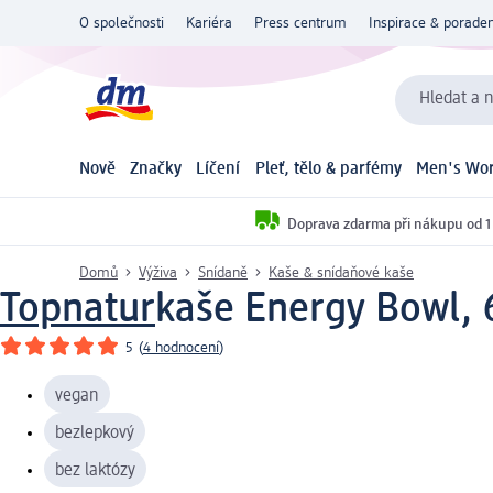
O společnosti
Kariéra
Press centrum
Inspirace & poraden
Hledat a n
Nově
Značky
Líčení
Pleť, tělo & parfémy
Men's Wor
Doprava zdarma při nákupu od 1
Domů
Výživa
Snídaně
Kaše & snídaňové kaše
Topnatur
kaše Energy Bowl, 
5
(
4 hodnocení
)
vegan
bezlepkový
bez laktózy