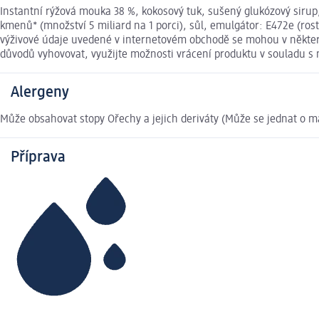
Instantní rýžová mouka 38 %, kokosový tuk, sušený glukózový sirup, i
kmenů* (množství 5 miliard na 1 porci), sůl, emulgátor: E472e (ros
výživové údaje uvedené v internetovém obchodě se mohou v některýc
důvodů vyhovovat, využijte možnosti vrácení produktu v souladu 
Alergeny
Může obsahovat stopy Ořechy a jejich deriváty (Může se jednat o ma
Příprava