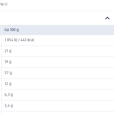
a ci.
na 100 g
1 854 kJ / 443 kcal
21 g
19 g
57 g
12 g
6,3 g
3,4 g