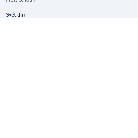
Press centrum
Svět dm
Platební možnosti
Spojte se s dm