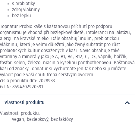
s probiotiky
zdroj vlákniny
bez lepku
Topnatur Probio kaše s kaštanovou příchutí pro podporu
organismu je vhodná při bezlepkové dietě, intoleranci na laktózu,
alergii na kravské mléko. Dále obsahují inulin, prebiotickou
vlákninu, která je velmi důležitá jako živný substrát pro růst
probiotických kultur obsažených v kaši. Navíc obsahuje také
vitamíny a minerály jako je A, B1, B6, B12, C, D3, vápník, hořčík,
fosfor, selen, železo, niacin a kyselinu panthothenovou. Kaštanová
kaši od značky Topnatur si vychutnáte jen tak nebo si ji můžete
vyladit podle vaší chuti třeba čerstvým ovocem.
číslo produktu dm: 2028933
GTIN: 8594202920591
Vlastnosti produktu
Vlastnosti produktu:
vegan, bezlepkový, bez laktózy