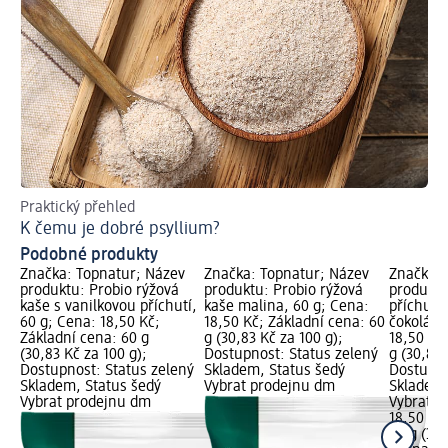
Praktický přehled
Ins
K čemu je dobré psyllium?
Ja
Podobné produkty
Značka: Topnatur; Název
Značka: Topnatur; Název
Značka: 
produktu: Probio rýžová
produktu: Probio rýžová
produktu
kaše s vanilkovou příchutí,
kaše malina, 60 g; Cena:
příchutí
60 g; Cena: 18,50 Kč;
18,50 Kč; Základní cena: 60
čokolády
Základní cena: 60 g
g (30,83 Kč za 100 g);
18,50 Kč
(30,83 Kč za 100 g);
Dostupnost: Status zelený
g (30,83 
Dostupnost: Status zelený
Skladem, Status šedý
Dostupno
Skladem, Status šedý
Vybrat prodejnu dm
Skladem,
Vybrat prodejnu dm
Vybrat p
18,50 Kč
60 g (30,