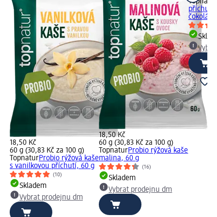
Topnatu
příchutí
čokolády
Skla
Vybra
18,50 Kč
18,50 Kč
60 g (30,83 Kč za 100 g)
60 g (30,83 Kč za 100 g)
Topnatur
Probio rýžová kaše
Topnatur
Probio rýžová kaše
malina, 60 g
s vanilkovou příchutí, 60 g
(16)
(10)
Skladem
Skladem
Vybrat prodejnu dm
Vybrat prodejnu dm