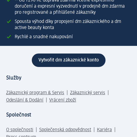
⁽¹⁾ Od 1 290 Kč doprava zdarma včetně expresního
doručení a expresní vyzvednutí v prodejně dm zdarma
pro registrované a přihlášené zákazníky
Spousta výhod díky propojení dm zákaznického a dm
active beauty konta
Rychlé a snadné nakupování
Vytvořit dm zákaznické konto
Služby
Zákaznický program & Servis
Zákaznický servis
Odeslání & Dodání
Vrácení zboží
Společnost
O společnosti
Společenská odpovědnost
Kariéra