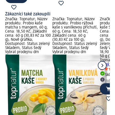
Zákazníci také zakoupili
Značka: Topnatur; Název
Značka: Topnatur; Název
Značka: 
produktu: Probio kaše
produktu: Probio rýžová
produktu
matcha s mangem, 60 g;
kaše s vanilkovou příchutí,
kaše Sla
Cena: 18,50 Kč; Základní
60 g; Cena: 18,50 Kč;
Cena: 18
cena: 60 g (30,83 Kč za 100
Základní cena: 60 g
cena: 50
g); Nově grafika;
(30,83 Kč za 100 g);
g); Dost
Dostupnost: Status zelený
Dostupnost: Status zelený
zelený S
Skladem, Status šedý
Skladem, Status šedý
šedý Vyb
Vybrat prodejnu dm
Vybrat prodejnu dm
18,90 Kč
50 g (37,
Topnatu
Slaný ka
Skla
Vybra