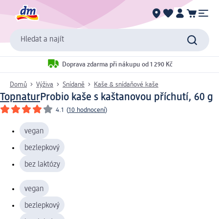
Hledat a najít
Doprava zdarma při nákupu od 1 290 Kč
Domů
Výživa
Snídaně
Kaše & snídaňové kaše
Topnatur
Probio kaše s kaštanovou příchutí, 60 g
4.1
(
10 hodnocení
)
vegan
bezlepkový
bez laktózy
vegan
bezlepkový