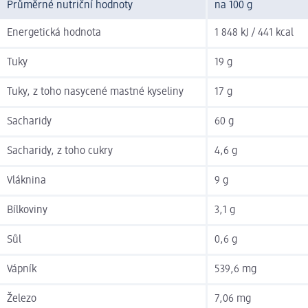
Průměrné nutriční hodnoty
na 100 g
Energetická hodnota
1 848 kJ / 441 kcal
Tuky
19 g
Tuky, z toho nasycené mastné kyseliny
17 g
Sacharidy
60 g
Sacharidy, z toho cukry
4,6 g
Vláknina
9 g
Bílkoviny
3,1 g
Sůl
0,6 g
Vápník
539,6 mg
Železo
7,06 mg