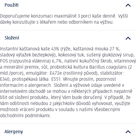
Použití
Doporučujeme konzumaci maximálně 3 porcí kaše denně. Vyšší
dávky konzultujte s lékařem nebo odborníkem na výživu.
Složení
Instantní kaštanová kaše 43% (rýže, kaštanová mouka 27 %,
sladový výtažek bezlepkový), kokosový tuk, sušený glukózový sirup,
FOS (rozpustná vláknina) 6,7%, nativní kukuřičný škrob, vitaminový
a minerální premix, sůl, probiotická kultura Bacillus coagulans (2
mld./porce), emulgátor: E472e (rostlinný původ), stabilizátor:
E340, protispékavá látka: E551. Věnujte prosím, pozornost
informacím o alergenech. Složení a výživové údaje uvedené v
internetovém obchodě se mohou v některých případech nepatrně
lišit od složení produktu, který Vám bude doručený. V případě, že
Vám odlišnosti nebudou z jakýchkoliv důvodů vyhovovat, využijte
možnosti vrácení produktu v souladu s našimi Všeobecnými
obchodními podmínkami.
Alergeny