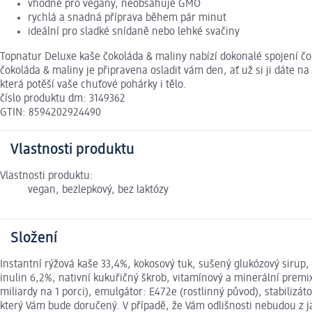
vhodné pro vegany, neobsahuje GMO
rychlá a snadná příprava během pár minut
ideální pro sladké snídaně nebo lehké svačiny
Topnatur Deluxe kaše čokoláda & maliny nabízí dokonalé spojení čo
čokoláda & maliny je připravena osladit vám den, ať už si ji dáte n
která potěší vaše chuťové pohárky i tělo.
číslo produktu dm: 3149362
GTIN: 8594202924490
Vlastnosti produktu
Vlastnosti produktu:
vegan, bezlepkový, bez laktózy
Složení
Instantní rýžová kaše 33,4%, kokosový tuk, sušený glukózový sirup,
inulin 6,2%, nativní kukuřičný škrob, vitamínový a minerální premi
miliardy na 1 porci), emulgátor: E472e (rostlinný původ), stabiliz
který Vám bude doručený. V případě, že Vám odlišnosti nebudou z 