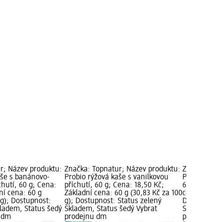
r; Název produktu:
Značka: Topnatur; Název produktu:
Značka: Top
aše s banánovo-
Probio rýžová kaše s vanilkovou
Probio kaše
hutí, 60 g; Cena:
příchutí, 60 g; Cena: 18,50 Kč;
60 g; Cena: 
ní cena: 60 g
Základní cena: 60 g (30,83 Kč za 100
cena: 60 g (
 g); Dostupnost:
g); Dostupnost: Status zelený
Dostupnost:
kladem, Status šedý
Skladem, Status šedý Vybrat
Skladem, St
u dm
prodejnu dm
prodejnu d