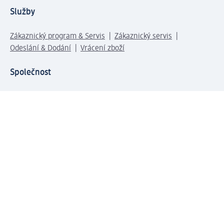
Služby
Zákaznický program & Servis
Zákaznický servis
Odeslání & Dodání
Vrácení zboží
Společnost
O společnosti
Společenská odpovědnost
Kariéra
Press centrum
Svět dm
Platební možnosti