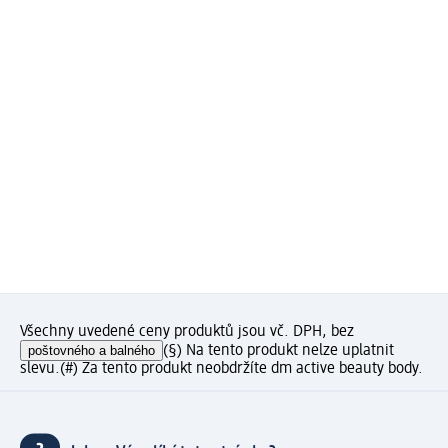
Všechny uvedené ceny produktů jsou vč. DPH, bez
poštovného a balného
(§) Na tento produkt nelze uplatnit
slevu.
(#) Za tento produkt neobdržíte dm active beauty body.