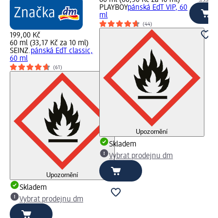
PLAYBOY
pánská EdT VIP, 60
ml
(44)
199,00 Kč
60 ml (33,17 Kč za 10 ml)
SEINZ.
pánská EdT classic,
60 ml
(61)
Upozornění
Skladem
Vybrat prodejnu dm
Upozornění
Skladem
Vybrat prodejnu dm