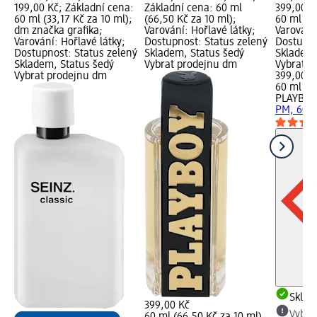
199,00 Kč; Základní cena:
Základní cena: 60 ml
399,00 K
60 ml (33,17 Kč za 10 ml);
(66,50 Kč za 10 ml);
60 ml (66
dm značka grafika;
Varování: Hořlavé látky;
Varování:
Varování: Hořlavé látky;
Dostupnost: Status zelený
Dostupno
Dostupnost: Status zelený
Skladem, Status šedý
Skladem,
Skladem, Status šedý
Vybrat prodejnu dm
Vybrat p
Vybrat prodejnu dm
399,00 K
60 ml (6
PLAYBOY
PM, 60 
Skla
399,00 Kč
Vybra
60 ml (66,50 Kč za 10 ml)