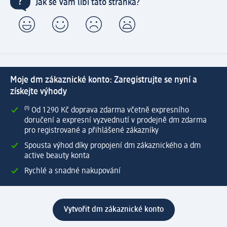
Jak se Vám líbí tato stránka?
Moje dm zákaznické konto: Zaregistrujte se nyní a
získejte výhody
⁽¹⁾ Od 1 290 Kč doprava zdarma včetně expresního
doručení a expresní vyzvednutí v prodejně dm zdarma
pro registrované a přihlášené zákazníky
Spousta výhod díky propojení dm zákaznického a dm
active beauty konta
Rychlé a snadné nakupování
Vytvořit dm zákaznické konto