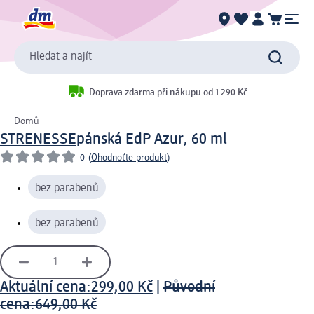
Hledat a najít
Doprava zdarma při nákupu od 1 290 Kč
Domů
STRENESSE
pánská EdP Azur, 60 ml
0
(
Ohodnoťte produkt
)
bez parabenů
bez parabenů
Aktuální cena:
299,00 Kč
|
Původní
cena:
649,00 Kč