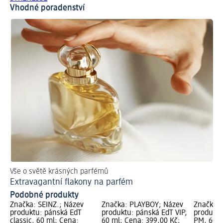
Vhodné poradenství
Vše o světě krásných parfémů
Př
Extravagantní flakony na parfém
Ja
Podobné produkty
Značka: SEINZ.; Název
Značka: PLAYBOY; Název
Značka:
produktu: pánská EdT
produktu: pánská EdT VIP,
produktu
classic, 60 ml; Cena:
60 ml; Cena: 399,00 Kč;
PM, 60 m