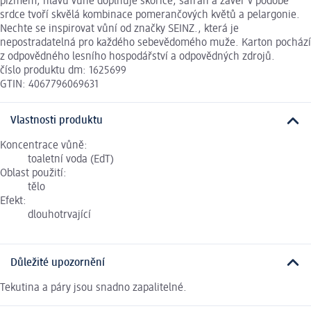
pižmem, hlavu vůně doplňuje skořice, šafrán a závěr v podobě
srdce tvoří skvělá kombinace pomerančových květů a pelargonie.
Nechte se inspirovat vůní od značky SEINZ., která je
nepostradatelná pro každého sebevědomého muže. Karton pochází
z odpovědného lesního hospodářství a odpovědných zdrojů.
číslo produktu dm: 1625699
GTIN: 4067796069631
Vlastnosti produktu
Koncentrace vůně:
toaletní voda (EdT)
Oblast použití:
tělo
Efekt:
dlouhotrvající
Důležité upozornění
Tekutina a páry jsou snadno zapalitelné.