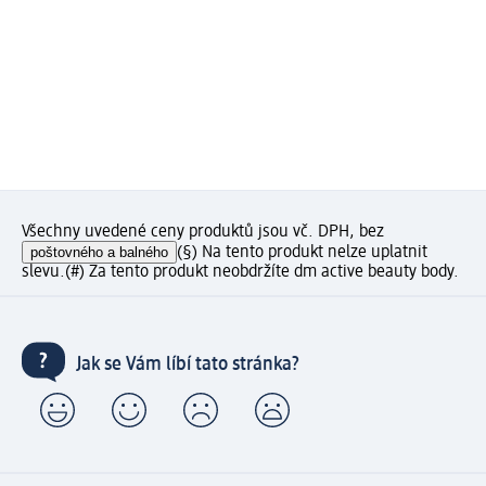
Všechny uvedené ceny produktů jsou vč. DPH, bez
poštovného a balného
(§) Na tento produkt nelze uplatnit
slevu.
(#) Za tento produkt neobdržíte dm active beauty body.
Jak se Vám líbí tato stránka?