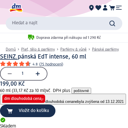
Hledat a najít
Doprava zdarma při nákupu od 1 290 Kč
Domů
Pleť, tělo & parfémy
Parfémy & vůně
Pánské parfémy
SEINZ.
pánská EdT intense, 60 ml
4.8
(
75 hodnocení
)
199,00 Kč
60 ml (33,17 Kč za 10 ml)
vč. DPH plus
poštovné
dlouhodobá cena
nebyla zvýšena od 13.12.2021
Vložit do košíku
Skladem