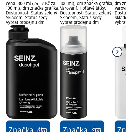
cena: 300 ml (24,17 Kč za
100 ml); dm značka grafika;
dm značk
100 ml); dm značka grafika;
Varování: Hořlavé látky;
Varování:
Dostupnost: Status zelený
Dostupnost: Status zelený
Dostupno
Skladem, Status šedý
Skladem, Status šedý
Skladem,
Vybrat prodejnu dm
Vybrat prodejnu dm
Vybrat p