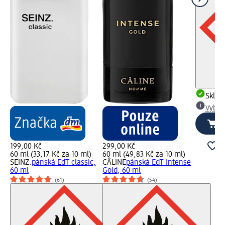
Skla
Vybra
199,00 Kč
299,00 Kč
60 ml (33,17 Kč za 10 ml)
60 ml (49,83 Kč za 10 ml)
SEINZ.
pánská EdT classic,
CÂLINE
pánská EdT Intense
60 ml
Gold, 60 ml
(61)
(54)