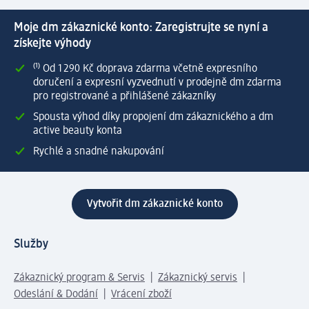
Moje dm zákaznické konto: Zaregistrujte se nyní a
získejte výhody
⁽¹⁾ Od 1 290 Kč doprava zdarma včetně expresního
doručení a expresní vyzvednutí v prodejně dm zdarma
pro registrované a přihlášené zákazníky
Spousta výhod díky propojení dm zákaznického a dm
active beauty konta
Rychlé a snadné nakupování
Vytvořit dm zákaznické konto
Služby
Zákaznický program & Servis
Zákaznický servis
Odeslání & Dodání
Vrácení zboží