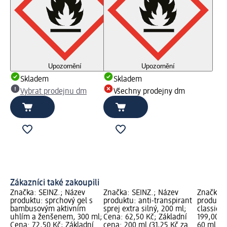
Upozornění
Upozornění
Skladem
Skladem
Vybrat prodejnu dm
Všechny prodejny dm
Zákazníci také zakoupili
Značka: SEINZ.; Název
Značka: SEINZ.; Název
Značka: 
produktu: sprchový gel s
produktu: anti-transpirant
produktu
bambusovým aktivním
sprej extra silný, 200 ml;
classic, 
uhlím a ženšenem, 300 ml;
Cena: 62,50 Kč; Základní
199,00 K
Cena: 72,50 Kč; Základní
cena: 200 ml (31,25 Kč za
60 ml (33