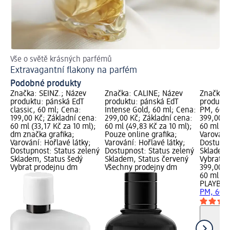
Vše o světě krásných parfémů
Př
Extravagantní flakony na parfém
Ja
Podobné produkty
Značka: SEINZ.; Název
Značka: CÂLINE; Název
Značka:
produktu: pánská EdT
produktu: pánská EdT
produktu
classic, 60 ml; Cena:
Intense Gold, 60 ml; Cena:
PM, 60 m
199,00 Kč; Základní cena:
299,00 Kč; Základní cena:
399,00 K
60 ml (33,17 Kč za 10 ml);
60 ml (49,83 Kč za 10 ml);
60 ml (66
dm značka grafika;
Pouze online grafika;
Varování:
Varování: Hořlavé látky;
Varování: Hořlavé látky;
Dostupno
Dostupnost: Status zelený
Dostupnost: Status zelený
Skladem,
Skladem, Status šedý
Skladem, Status červený
Vybrat p
Vybrat prodejnu dm
Všechny prodejny dm
399,00 K
60 ml (6
PLAYBOY
PM, 60 