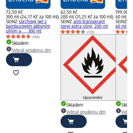
72,50 Kč
62,50 Kč
199,00 K
300 ml (24,17 Kč za 100 ml)
200 ml (31,25 Kč za 100 ml)
60 ml (33
SEINZ.
sprchový gel s
SEINZ.
anti-transpirant
SEINZ.
pá
bambusovým aktivním
sprej extra silný, 200 ml
60 ml
uhlím a..., 300 ml
(125)
(156)
Skladem
Vybrat prodejnu dm
Upozornění
Skladem
Skla
Vybrat prodejnu dm
Vybra