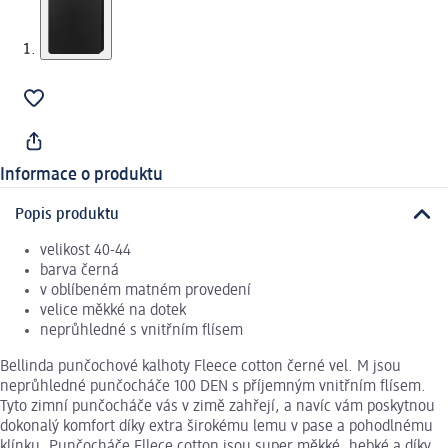
Informace o produktu
Popis produktu
velikost 40-44
barva černá
v oblíbeném matném provedení
velice měkké na dotek
neprůhledné s vnitřním flísem
Bellinda punčochové kalhoty Fleece cotton černé vel. M jsou
neprůhledné punčocháče 100 DEN s příjemným vnitřním flísem.
Tyto zimní punčocháče vás v zimě zahřejí, a navíc vám poskytnou
dokonalý komfort díky extra širokému lemu v pase a pohodlnému
klínku. Punčocháče Fllece cotton jsou super měkké, hebké a díky