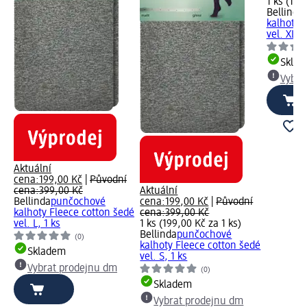
1 ks (199
Bellinda
kalhoty 
vel. XL, 1
Skla
Vybra
Aktuální
cena:
199,00 Kč
|
Původní
cena:
399,00 Kč
Aktuální
Bellinda
punčochové
cena:
199,00 Kč
|
Původní
kalhoty Fleece cotton šedé
cena:
399,00 Kč
vel. L, 1 ks
1 ks (199,00 Kč za 1 ks)
Bellinda
punčochové
(0)
kalhoty Fleece cotton šedé
Skladem
vel. S, 1 ks
Vybrat prodejnu dm
(0)
Skladem
Vybrat prodejnu dm