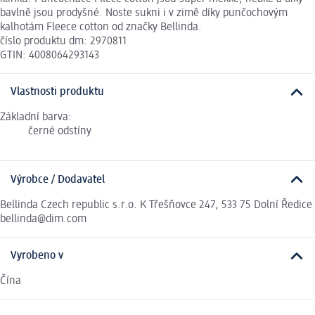
bavlně jsou prodyšné. Noste sukni i v zimě díky punčochovým
kalhotám Fleece cotton od značky Bellinda.
číslo produktu dm: 2970811
GTIN: 4008064293143
Vlastnosti produktu
Základní barva:
černé odstíny
Výrobce / Dodavatel
Bellinda Czech republic s.r.o. K Třešňovce 247, 533 75 Dolní Ředice
bellinda@dim.com
Vyrobeno v
Čína