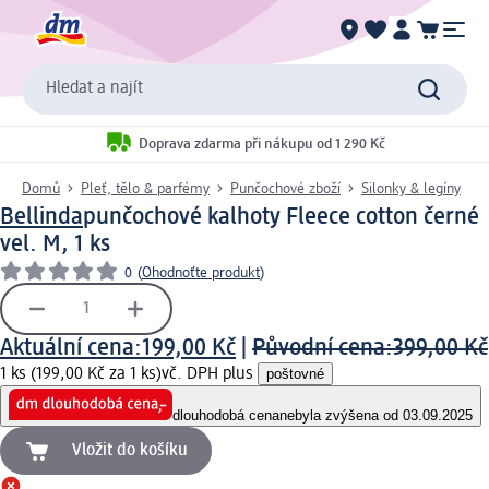
Hledat a najít
Doprava zdarma při nákupu od 1 290 Kč
Domů
Pleť, tělo & parfémy
Punčochové zboží
Silonky & legíny
Bellinda
punčochové kalhoty Fleece cotton černé
vel. M, 1 ks
0
(
Ohodnoťte produkt
)
Aktuální cena:
199,00 Kč
|
Původní cena:
399,00 Kč
1 ks (199,00 Kč za 1 ks)
vč. DPH plus
poštovné
dlouhodobá cena
nebyla zvýšena od 03.09.2025
Vložit do košíku