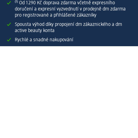
⁽¹⁾ Od 1 290 Kč doprava zdarma včetně expresního
doručení a expresní vyzvednutí v prodejně dm zdarma
pro registrované a přihlášené zákazníky
Spousta výhod díky propojení dm zákaznického a dm
active beauty konta
Rychlé a snadné nakupování
Vytvořit dm zákaznické konto
Služby
Zákaznický program & Servis
Zákaznický servis
Odeslání & Dodání
Vrácení zboží
Společnost
O společnosti
Společenská odpovědnost
Kariéra