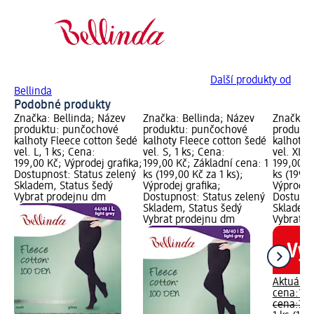
Další produkty od
Bellinda
Podobné produkty
Značka: Bellinda; Název
Značka: Bellinda; Název
Značka: 
produktu: punčochové
produktu: punčochové
produkt
kalhoty Fleece cotton šedé
kalhoty Fleece cotton šedé
kalhoty 
vel. L, 1 ks; Cena:
vel. S, 1 ks; Cena:
vel. XL, 
199,00 Kč; Výprodej grafika;
199,00 Kč; Základní cena: 1
199,00 K
Dostupnost: Status zelený
ks (199,00 Kč za 1 ks);
ks (199,0
Skladem, Status šedý
Výprodej grafika;
Výprodej 
Vybrat prodejnu dm
Dostupnost: Status zelený
Dostupno
Skladem, Status šedý
Skladem,
Vybrat prodejnu dm
Vybrat p
Aktuální
cena:
199
cena:
399