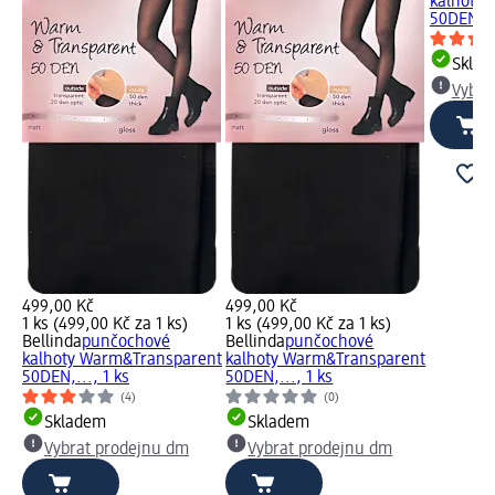
kalhoty
50DEN,...
Skla
Vybra
499,00 Kč
499,00 Kč
1 ks (499,00 Kč za 1 ks)
1 ks (499,00 Kč za 1 ks)
Bellinda
punčochové
Bellinda
punčochové
kalhoty Warm&Transparent
kalhoty Warm&Transparent
50DEN,..., 1 ks
50DEN,..., 1 ks
(4)
(0)
Skladem
Skladem
Vybrat prodejnu dm
Vybrat prodejnu dm