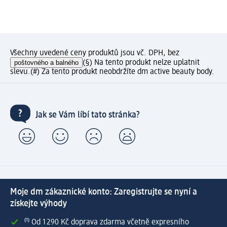
Všechny uvedené ceny produktů jsou vč. DPH, bez
poštovného a balného
(§) Na tento produkt nelze uplatnit
slevu.
(#) Za tento produkt neobdržíte dm active beauty body.
Jak se Vám líbí tato stránka?
Moje dm zákaznické konto: Zaregistrujte se nyní a
získejte výhody
⁽¹⁾ Od 1 290 Kč doprava zdarma včetně expresního