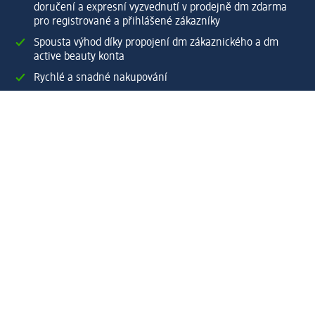
doručení a expresní vyzvednutí v prodejně dm zdarma
pro registrované a přihlášené zákazníky
Spousta výhod díky propojení dm zákaznického a dm
active beauty konta
Rychlé a snadné nakupování
Vytvořit dm zákaznické konto
Služby
Zákaznický program & Servis
Zákaznický servis
Odeslání & Dodání
Vrácení zboží
Společnost
O společnosti
Společenská odpovědnost
Kariéra
Press centrum