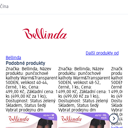
Čína
Další produkty od
Bellinda
Podobné produkty
Značka: Bellinda; Název
Značka: Bellinda; Název
Značka: 
produktu: punčochové
produktu: punčochové
produkt
kalhoty Warm&Transparent
kalhoty Warm&Transparent
kalhoty
50DEN, velikost 40-44,
50DEN, velikost 48-52,
50DEN, v
černé, 1 ks; Cena:
černé, 1 ks; Cena:
černé, 1
499,00 Kč; Základní cena: 1
499,00 Kč; Základní cena: 1
499,00 K
ks (499,00 Kč za 1 ks);
ks (499,00 Kč za 1 ks);
ks (499,0
Dostupnost: Status zelený
Dostupnost: Status zelený
Dostupno
Skladem, Status šedý
Skladem, Status šedý
Skladem,
Vybrat prodejnu dm
Vybrat prodejnu dm
Vybrat p
499,00 K
1 ks (499
Bellinda