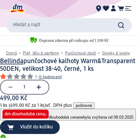
Hledat a najít
Doprava zdarma při nákupu od 1 290 Kč
Domů
Pleť, tělo & parfémy
Punčochové zboží
Silonky & legíny
Bellinda
punčochové kalhoty Warm&Transparent
50DEN, velikost 38-40, černé, 1 ks
1
(
3 hodnocení
)
499,00 Kč
1 ks (499,00 Kč za 1 ks)
vč. DPH plus
poštovné
dlouhodobá cena
nebyla zvýšena od 09.03.2025
Vložit do košíku