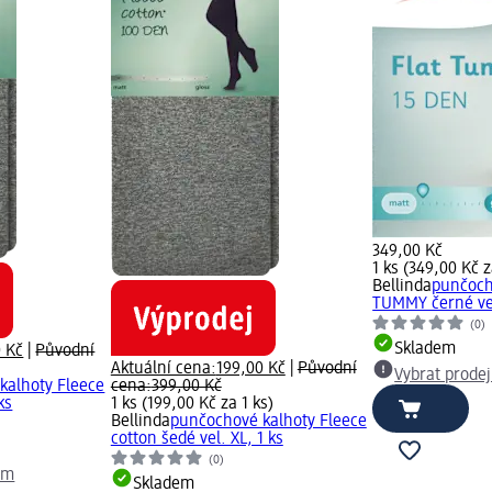
349,00 Kč
1 ks (349,00 Kč z
Bellinda
punčoch
TUMMY černé vel
(0)
Skladem
0 Kč
|
Původní
Aktuální cena:
199,00 Kč
|
Původní
Vybrat prode
kalhoty Fleece
cena:
399,00 Kč
ks
1 ks (199,00 Kč za 1 ks)
Bellinda
punčochové kalhoty Fleece
cotton šedé vel. XL, 1 ks
(0)
dm
Skladem