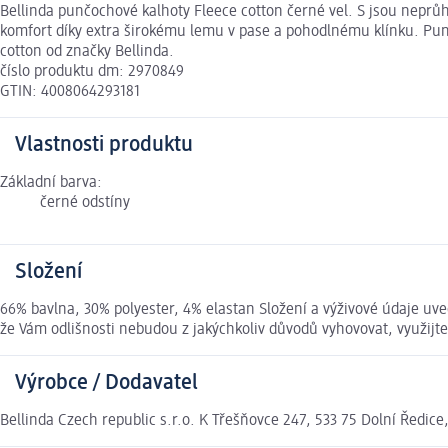
Bellinda punčochové kalhoty Fleece cotton černé vel. S jsou nepr
komfort díky extra širokému lemu v pase a pohodlnému klínku. Pun
cotton od značky Bellinda.
číslo produktu dm: 2970849
GTIN: 4008064293181
Vlastnosti produktu
Základní barva:
černé odstíny
Složení
66% bavlna, 30% polyester, 4% elastan Složení a výživové údaje uv
že Vám odlišnosti nebudou z jakýchkoliv důvodů vyhovovat, využij
Výrobce / Dodavatel
Bellinda Czech republic s.r.o. K Třešňovce 247, 533 75 Dolní Ředi