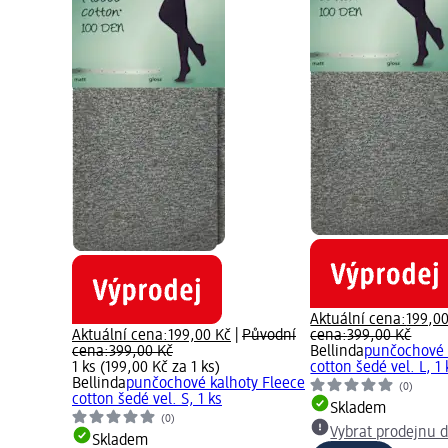
Aktuální cena:
199,0
Aktuální cena:
199,00 Kč
|
Původní
cena:
399,00 Kč
cena:
399,00 Kč
Bellinda
punčochové 
1 ks (199,00 Kč za 1 ks)
cotton šedé vel. L, 1 
Bellinda
punčochové kalhoty Fleece
(0)
cotton šedé vel. S, 1 ks
Skladem
(0)
Vybrat prodejnu 
Skladem