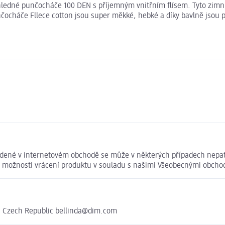
ůhledné punčocháče 100 DEN s příjemným vnitřním flísem. Tyto zimn
čocháče Fllece cotton jsou super měkké, hebké a díky bavlně jsou 
edené v internetovém obchodě se může v některých případech nepatr
te možnosti vrácení produktu v souladu s našimi Všeobecnými obch
ce, Czech Republic bellinda@dim.com