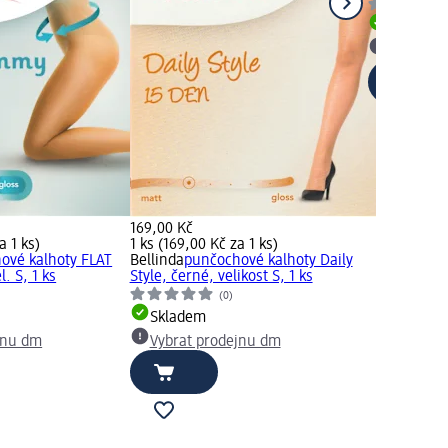
Skladem
Vybrat p
169,00 Kč
a 1 ks)
1 ks (169,00 Kč za 1 ks)
ové kalhoty FLAT
Bellinda
punčochové kalhoty Daily
. S, 1 ks
Style, černé, velikost S, 1 ks
(0)
Skladem
jnu dm
Vybrat prodejnu dm