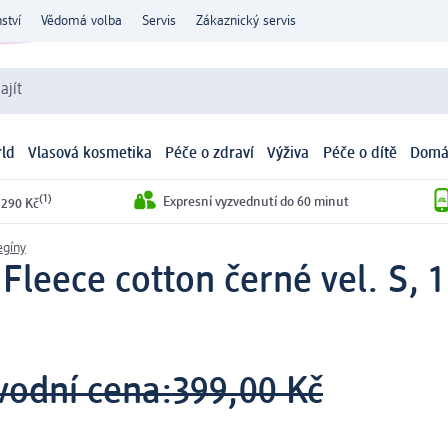
ství
Vědomá volba
Servis
Zákaznický servis
ajít
ld
Vlasová kosmetika
Péče o zdraví
Výživa
Péče o dítě
Domá
(1)
Expresní vyzvednutí do 60 minut
 290 Kč
egíny
leece cotton černé vel. S, 1
vodní cena:
399,00 Kč