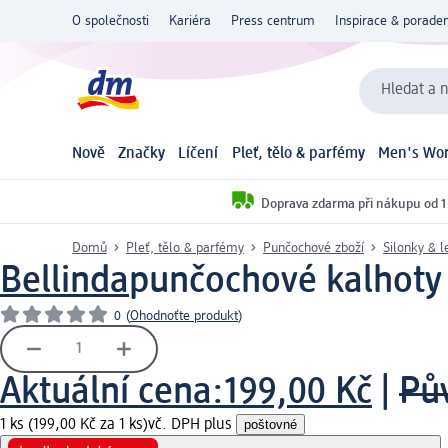
O společnosti
Kariéra
Press centrum
Inspirace & poraden
Hledat a n
Nově
Značky
Líčení
Pleť, tělo & parfémy
Men's Wor
Doprava zdarma při nákupu od 1
Domů
Pleť, tělo & parfémy
Punčochové zboží
Silonky & l
Bellinda
punčochové kalhoty F
0
(
Ohodnoťte produkt
)
Aktuální cena:
199,00 Kč
|
Pů
1 ks (199,00 Kč za 1 ks)
vč. DPH plus
poštovné