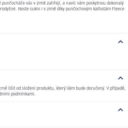
í punčocháče vás v zimě zahřejí, a navíc vám poskytnou dokonalý
prodyšné. Noste sukni i v zimě díky punčochovým kalhotám Fleece
ně lišit od složení produktu, který Vám bude doručený. V případě,
odními podmínkami.