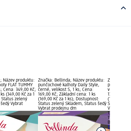
a; Název produktu:
Značka: Bellinda; Název produktu:
Značka: Bel
hoty FLAT TUMMY
punčochové kalhoty Daily Style,
punčochové 
ks; Cena: 349,00 Kč;
černé, velikost S, 1 ks; Cena:
velikost S, 
 ks (349,00 Kč za 1
169,00 Kč; Základní cena: 1 ks
139,00 Kč; Z
 Status zelený
(169,00 Kč za 1 ks); Dostupnost:
(139,00 Kč z
 šedý Vybrat
Status zelený Skladem, Status šedý
Status zele
Vybrat prodejnu dm
Vybrat pro
139,00 Kč
1 ks (139,00 
Bellinda
pun
Transparent,