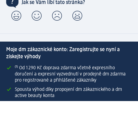
Jak se Vám líbí tato stránka?
Moje dm zákaznické konto: Zaregistrujte se nyní a
získejte výhody
⁽¹⁾ Od 1 290 Kč doprava zdarma včetně expresního
doručení a expresní vyzvednutí v prodejně dm zdarma
pro registrované a přihlášené zákazníky
Spousta výhod díky propojení dm zákaznického a dm
active beauty konta
Rychlé a snadné nakupování
Vytvořit dm zákaznické konto