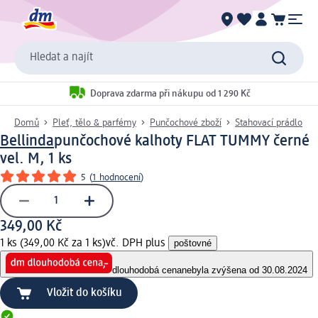
Hledat a najít
Doprava zdarma při nákupu od 1 290 Kč
Domů
Pleť, tělo & parfémy
Punčochové zboží
Stahovací prádlo
Bellinda
punčochové kalhoty FLAT TUMMY černé
vel. M, 1 ks
5
(
1 hodnocení
)
349,00 Kč
1 ks (349,00 Kč za 1 ks)
vč. DPH plus
poštovné
dlouhodobá cena
nebyla zvýšena od 30.08.2024
Vložit do košíku