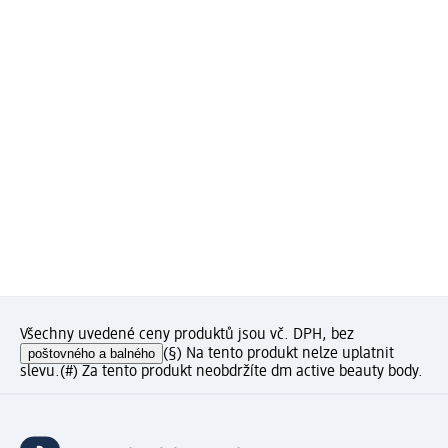
Všechny uvedené ceny produktů jsou vč. DPH, bez
poštovného a balného
(§) Na tento produkt nelze uplatnit
slevu.
(#) Za tento produkt neobdržíte dm active beauty body.