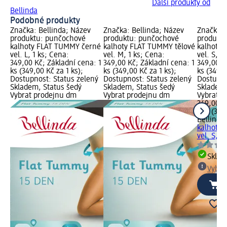
Další produkty od
Bellinda
Podobné produkty
Značka: Bellinda; Název
Značka: Bellinda; Název
Značka: 
produktu: punčochové
produktu: punčochové
produkt
kalhoty FLAT TUMMY černé
kalhoty FLAT TUMMY tělové
kalhoty
vel. L, 1 ks; Cena:
vel. M, 1 ks; Cena:
vel. S, 1
349,00 Kč; Základní cena: 1
349,00 Kč; Základní cena: 1
349,00 K
ks (349,00 Kč za 1 ks);
ks (349,00 Kč za 1 ks);
ks (349,0
Dostupnost: Status zelený
Dostupnost: Status zelený
Dostupno
Skladem, Status šedý
Skladem, Status šedý
Skladem,
Vybrat prodejnu dm
Vybrat prodejnu dm
Vybrat p
349,00 K
1 ks (349
Bellinda
kalhoty
vel. S, 1 
Skla
Vybra