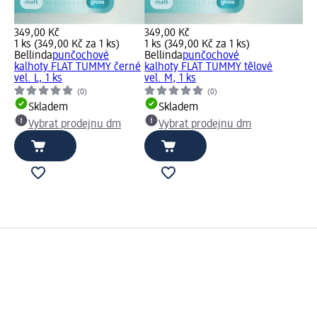
349,00 Kč
349,00 Kč
1 ks (349,00 Kč za 1 ks)
1 ks (349,00 Kč za 1 ks)
Bellinda
punčochové
Bellinda
punčochové
kalhoty FLAT TUMMY černé
kalhoty FLAT TUMMY tělové
vel. L, 1 ks
vel. M, 1 ks
(0)
(0)
Skladem
Skladem
Vybrat prodejnu dm
Vybrat prodejnu dm