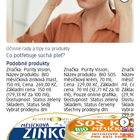
Účinné rady a tipy na produkty
Pří
Co potřebuje suchá pleť?
Ja
Podobné produkty
Značka: Purity Vision;
Značka: Purity Vision;
Značka: 
Název produktu: BIO
Název produktu: BIO SOS
Název pr
měsíčková zinková mast,
měsíčkový krém, 70 ml;
měsíčkový
150 ml; Cena: 269,00 Kč;
Cena: 229,00 Kč; Základní
ml; Cena
Základní cena: 150 ml
cena: 70 ml (32,71 Kč za 10
Základní
(179,33 Kč za 100 ml);
ml); Pouze online grafika;
(29,90 Kč
Dostupnost: Status zelený
Dostupnost: Status zelený
Dostupno
Skladem, Status šedý
Skladem, Status červený
Skladem,
Vybrat prodejnu dm
Všechny prodejny dm
Vybrat p
299,00 K
100 ml (
Purity Vi
olej pro 