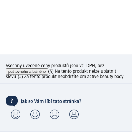
Všechny uvedené ceny produktů jsou vč. DPH, bez
poštovného a balného
(§) Na tento produkt nelze uplatnit
slevu.
(#) Za tento produkt neobdržíte dm active beauty body.
Jak se Vám líbí tato stránka?