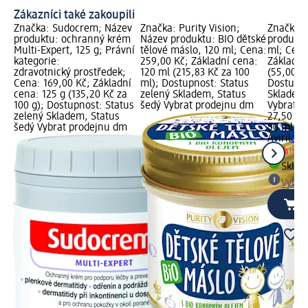
Zákazníci také zakoupili
Značka: Sudocrem; Název
Značka: Purity Vision;
Značka: 
produktu: ochranný krém
Název produktu: BIO dětské
produktu:
Multi-Expert, 125 g; Právní
tělové máslo, 120 ml; Cena:
ml; Cena
kategorie:
259,00 Kč; Základní cena:
Základní
zdravotnický prostředek;
120 ml (215,83 Kč za 100
(55,00 Kč
Cena: 169,00 Kč; Základní
ml); Dostupnost: Status
Dostupno
cena: 125 g (135,20 Kč za
zelený Skladem, Status
Skladem,
100 g); Dostupnost: Status
šedý Vybrat prodejnu dm
Vybrat p
zelený Skladem, Status
27,50 Kč
šedý Vybrat prodejnu dm
50 ml (5
Aviril
dět
Skla
Vybra