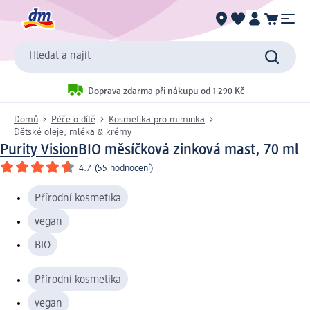
Hledat a najít
Doprava zdarma při nákupu od 1 290 Kč
Domů
Péče o dítě
Kosmetika pro miminka
Dětské oleje, mléka & krémy
Purity Vision
BIO měsíčková zinková mast, 70 ml
4.7
(
55 hodnocení
)
Přírodní kosmetika
vegan
BIO
Přírodní kosmetika
vegan