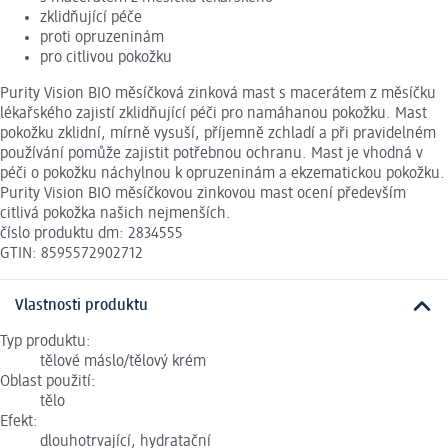
zklidňující péče
proti opruzeninám
pro citlivou pokožku
Purity Vision BIO měsíčková zinková mast s macerátem z měsíčku
lékařského zajistí zklidňující péči pro namáhanou pokožku. Mast
pokožku zklidní, mírně vysuší, příjemně zchladí a při pravidelném
používání pomůže zajistit potřebnou ochranu. Mast je vhodná v
péči o pokožku náchylnou k opruzeninám a ekzematickou pokožku.
Purity Vision BIO měsíčkovou zinkovou mast ocení především
citlivá pokožka našich nejmenších.
číslo produktu dm: 2834555
GTIN: 8595572902712
Vlastnosti produktu
Typ produktu:
tělové máslo/tělový krém
Oblast použití:
tělo
Efekt:
dlouhotrvající, hydratační