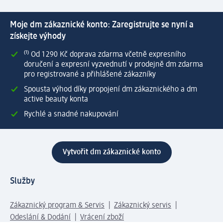
Moje dm zákaznické konto: Zaregistrujte se nyní a
získejte výhody
⁽¹⁾ Od 1 290 Kč doprava zdarma včetně expresního
doručení a expresní vyzvednutí v prodejně dm zdarma
pro registrované a přihlášené zákazníky
Spousta výhod díky propojení dm zákaznického a dm
active beauty konta
Rychlé a snadné nakupování
Vytvořit dm zákaznické konto
Služby
Zákaznický program & Servis
Zákaznický servis
Odeslání & Dodání
Vrácení zboží