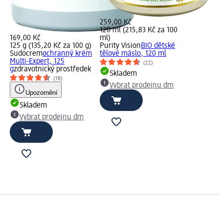
259,00 Kč
120 ml (215,83 Kč za 100
169,00 Kč
ml)
125 g (135,20 Kč za 100 g)
Purity Vision
BIO dětské
Sudocrem
ochranný krém
tělové máslo, 120 ml
Multi-Expert, 125
(22)
g
zdravotnický prostředek
Skladem
(18)
Vybrat prodejnu dm
Upozornění
Skladem
Vybrat prodejnu dm