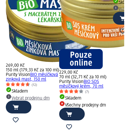
Skla
Vybra
269,00 Kč
150 ml (179,33 Kč za 100 ml)
229,00 Kč
Purity Vision
BIO měsíčková
70 ml (32,71 Kč za 10 ml)
zinková mast, 150 ml
Purity Vision
BIO SOS
(12)
měsíčkový krém, 70 ml
Skladem
(7)
Vybrat prodejnu dm
Skladem
Všechny prodejny dm