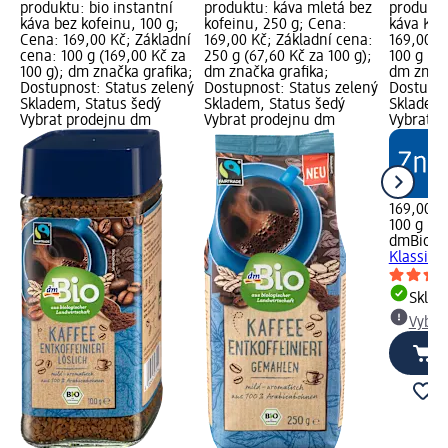
produktu: bio instantní
produktu: káva mletá bez
produktu
káva bez kofeinu, 100 g;
kofeinu, 250 g; Cena:
káva Klas
Cena: 169,00 Kč; Základní
169,00 Kč; Základní cena:
169,00 K
cena: 100 g (169,00 Kč za
250 g (67,60 Kč za 100 g);
100 g (16
100 g); dm značka grafika;
dm značka grafika;
dm značk
Dostupnost: Status zelený
Dostupnost: Status zelený
Dostupno
Skladem, Status šedý
Skladem, Status šedý
Skladem,
Vybrat prodejnu dm
Vybrat prodejnu dm
Vybrat p
169,00 K
100 g (16
dmBio
bi
Klassik, 
Skla
Vybra