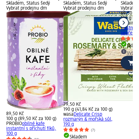
Skladem, Status šedý
Skladem, Status šedý
Skladem,
Vybrat prodejnu dm
Vybrat prodejnu dm
Vybrat p
69,50 Kč
100 g (69
vilgain
ku
vlastní š
pepřem, 
Skla
Vybra
79,50 Kč
190 g (41,84 Kč za 100 g)
89,50 Kč
wasa
Delicate Crisp
100 g (89,50 Kč za 100 g)
rozmarýn & mořská sůl,
PROBIO
obilné kafe
190 g
instantní s příchutí fíků,
(7)
100 g
Skladem