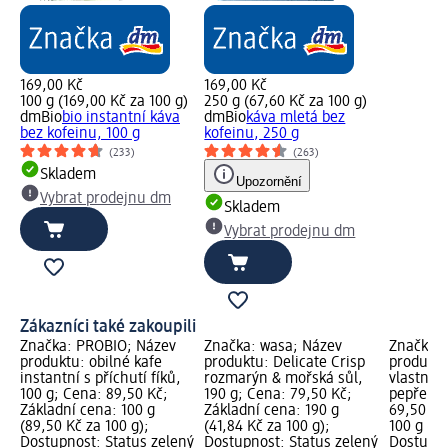
169,00 Kč
169,00 Kč
100 g (169,00 Kč za 100 g)
250 g (67,60 Kč za 100 g)
dmBio
bio instantní káva
dmBio
káva mletá bez
bez kofeinu, 100 g
kofeinu, 250 g
(233)
(263)
Skladem
Upozornění
Vybrat prodejnu dm
Skladem
Vybrat prodejnu dm
Zákazníci také zakoupili
Značka: PROBIO; Název
Značka: wasa; Název
Značka: 
produktu: obilné kafe
produktu: Delicate Crisp
produktu
instantní s příchutí fíků,
rozmarýn & mořská sůl,
vlastní š
100 g; Cena: 89,50 Kč;
190 g; Cena: 79,50 Kč;
pepřem, 
Základní cena: 100 g
Základní cena: 190 g
69,50 Kč
(89,50 Kč za 100 g);
(41,84 Kč za 100 g);
100 g (69
Dostupnost: Status zelený
Dostupnost: Status zelený
Dostupno