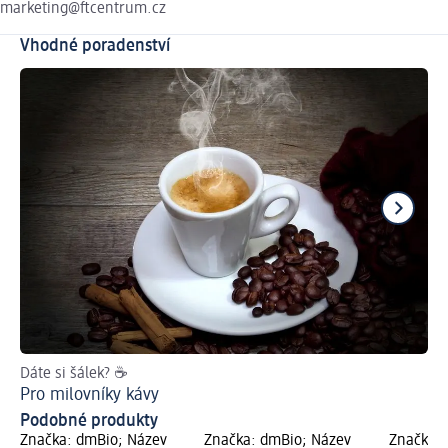
marketing@ftcentrum.cz
Vhodné poradenství
Dáte si šálek? ☕
Od
Pro milovníky kávy
Vy
Podobné produkty
Značka: dmBio; Název
Značka: dmBio; Název
Značka: 