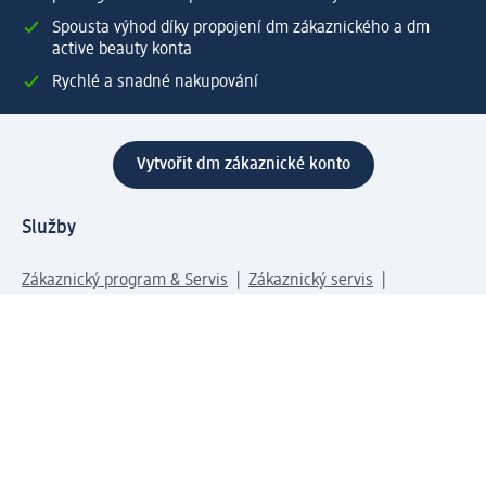
Spousta výhod díky propojení dm zákaznického a dm
active beauty konta
Rychlé a snadné nakupování
Vytvořit dm zákaznické konto
Služby
Zákaznický program & Servis
Zákaznický servis
Odeslání & Dodání
Vrácení zboží
Společnost
O společnosti
Společenská odpovědnost
Kariéra
Press centrum