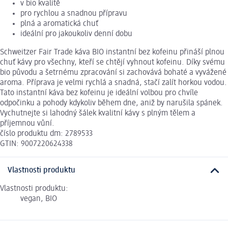
v bio kvalitě
pro rychlou a snadnou přípravu
plná a aromatická chuť
ideální pro jakoukoliv denní dobu
Schweitzer Fair Trade káva BIO instantní bez kofeinu přináší plnou
chuť kávy pro všechny, kteří se chtějí vyhnout kofeinu. Díky svému
bio původu a šetrnému zpracování si zachovává bohaté a vyvážené
aroma. Příprava je velmi rychlá a snadná, stačí zalít horkou vodou.
Tato instantní káva bez kofeinu je ideální volbou pro chvíle
odpočinku a pohody kdykoliv během dne, aniž by narušila spánek.
Vychutnejte si lahodný šálek kvalitní kávy s plným tělem a
příjemnou vůní.
číslo produktu dm: 2789533
GTIN: 9007220624338
Vlastnosti produktu
Vlastnosti produktu:
vegan, BIO