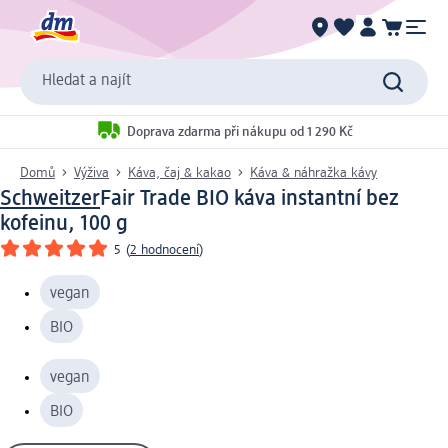
Hledat a najít
Doprava zdarma při nákupu od 1 290 Kč
Domů
Výživa
Káva, čaj & kakao
Káva & náhražka kávy
Schweitzer
Fair Trade BIO káva instantní bez
kofeinu, 100 g
5
(
2 hodnocení
)
vegan
BIO
vegan
BIO