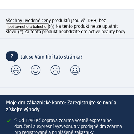
Všechny uvedené ceny produktů jsou vč. DPH, bez
poštovného a balného
(§) Na tento produkt nelze uplatnit
slevu.
(#) Za tento produkt neobdržíte dm active beauty body.
Jak se Vám líbí tato stránka?
Moje dm zákaznické konto: Zaregistrujte se nyní a
získejte výhody
⁽¹⁾ Od 1 290 Kč doprava zdarma včetně expresního
doručení a expresní vyzvednutí v prodejně dm zdarma
pro registrované a přihlášené zákazníky