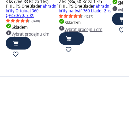
3 ks (266,33 Kč za 1 ks)
2 ks (334,50 Kč za 1 ks)
Skla
PHILIPS OneBlade
náhradní
PHILIPS OneBlade
náhradní
Vybra
břity Original 360
břity na tvář 360 blade, 2 ks
QP430/50, 3 ks
(1287)
(1418)
Skladem
Skladem
Vybrat prodejnu dm
Vybrat prodejnu dm