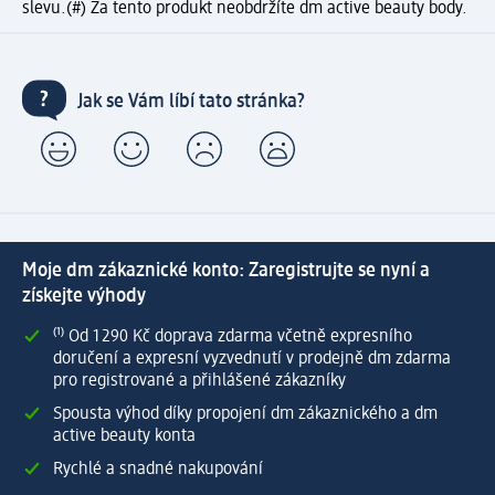
slevu.
(#) Za tento produkt neobdržíte dm active beauty body.
Jak se Vám líbí tato stránka?
Moje dm zákaznické konto: Zaregistrujte se nyní a
získejte výhody
⁽¹⁾ Od 1 290 Kč doprava zdarma včetně expresního
doručení a expresní vyzvednutí v prodejně dm zdarma
pro registrované a přihlášené zákazníky
Spousta výhod díky propojení dm zákaznického a dm
active beauty konta
Rychlé a snadné nakupování