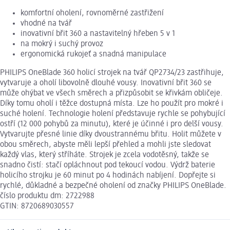
komfortní oholení, rovnoměrné zastřižení
vhodné na tvář
inovativní břit 360 a nastavitelný hřeben 5 v 1
na mokrý i suchý provoz
ergonomická rukojeť a snadná manipulace
PHILIPS OneBlade 360 holicí strojek na tvář QP2734/23 zastřihuje,
vytvaruje a oholí libovolně dlouhé vousy. Inovativní břit 360 se
může ohýbat ve všech směrech a přizpůsobit se křivkám obličeje.
Díky tomu oholí i těžce dostupná místa. Lze ho použít pro mokré i
suché holení. Technologie holení představuje rychle se pohybující
ostří (12 000 pohybů za minutu), které je účinné i pro delší vousy.
Vytvarujte přesné linie díky dvoustrannému břitu. Holit můžete v
obou směrech, abyste měli lepší přehled a mohli jste sledovat
každý vlas, který stříháte. Strojek je zcela vodotěsný, takže se
snadno čistí: stačí opláchnout pod tekoucí vodou. Výdrž baterie
holicího strojku je 60 minut po 4 hodinách nabíjení. Dopřejte si
rychlé, důkladné a bezpečné oholení od značky PHILIPS OneBlade.
číslo produktu dm: 2722988
GTIN: 8720689030557