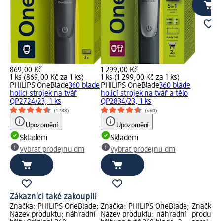
869,00 Kč
1 299,00 Kč
1 ks (869,00 Kč za 1 ks)
1 ks (1 299,00 Kč za 1 ks)
PHILIPS OneBlade
360 blade
PHILIPS OneBlade
360 blade
holicí strojek na tvář
holicí strojek na tvář a tělo
QP2724/23, 1 ks
QP2834/23, 1 ks
(1288)
(560)
Upozornění
Upozornění
Skladem
Skladem
Vybrat prodejnu dm
Vybrat prodejnu dm
Zákazníci také zakoupili
Značka: PHILIPS OneBlade;
Značka: PHILIPS OneBlade;
Značka: 
Název produktu: náhradní
Název produktu: náhradní
produktu