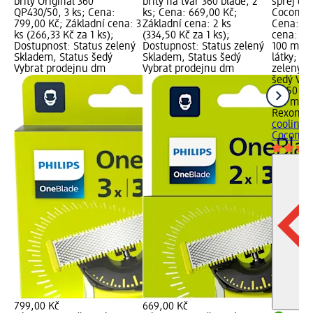
břity Original 360
břity na tvář 360 blade, 2
sprej co
QP430/50, 3 ks; Cena:
ks; Cena: 669,00 Kč;
Coconut 
799,00 Kč; Základní cena: 3
Základní cena: 2 ks
Cena: 79
ks (266,33 Kč za 1 ks);
(334,50 Kč za 1 ks);
cena: 15
Dostupnost: Status zelený
Dostupnost: Status zelený
100 ml);
Skladem, Status šedý
Skladem, Status šedý
látky; D
Vybrat prodejnu dm
Vybrat prodejnu dm
zelený S
šedý Vyb
79,50 Kč
150 ml (
Rexona
a
cooling 
Coconut.
799,00 Kč
669,00 Kč