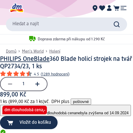
Hledat a najít
Doprava zdarma při nákupu od 1 290 Kč
Domů
Men's World
Holení
PHILIPS OneBlade
360 Blade holicí strojek na tvář
QP2734/23, 1 ks
4.5
(
1289 hodnocení
)
899,00 Kč
1 ks (899,00 Kč za 1 ks)
vč. DPH plus
poštovné
dlouhodobá cena
nebyla zvýšena od 14.09.2024
Vložit do košíku