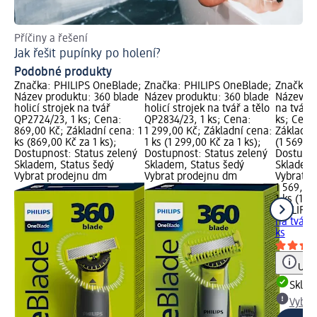
Příčiny a řešení
Jak
Jak řešit pupínky po holení?
Ti
Podobné produkty
Značka: PHILIPS OneBlade;
Značka: PHILIPS OneBlade;
Značka: 
Název produktu: 360 blade
Název produktu: 360 blade
Název pr
holicí strojek na tvář
holicí strojek na tvář a tělo
na tvář 
QP2724/23, 1 ks; Cena:
QP2834/23, 1 ks; Cena:
ks; Cena
869,00 Kč; Základní cena: 1
1 299,00 Kč; Základní cena:
Základní 
ks (869,00 Kč za 1 ks);
1 ks (1 299,00 Kč za 1 ks);
(1 569,00
Dostupnost: Status zelený
Dostupnost: Status zelený
Dostupno
Skladem, Status šedý
Skladem, Status šedý
Skladem,
Vybrat prodejnu dm
Vybrat prodejnu dm
Vybrat p
1 569,00
1 ks (1 5
PHILIPS
na tvář 
ks
Upoz
Skla
Vybra