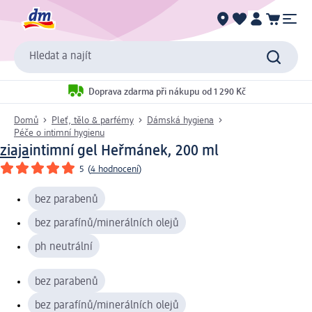
Hledat a najít
Doprava zdarma při nákupu od 1 290 Kč
Domů
Pleť, tělo & parfémy
Dámská hygiena
Péče o intimní hygienu
ziaja
intimní gel Heřmánek, 200 ml
5
(
4 hodnocení
)
bez parabenů
bez parafínů/minerálních olejů
ph neutrální
bez parabenů
bez parafínů/minerálních olejů