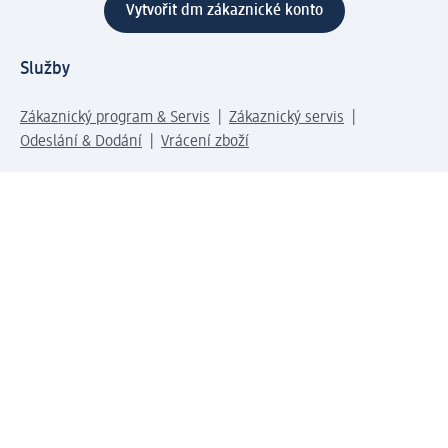
Vytvořit dm zákaznické konto
Služby
Zákaznický program & Servis
Zákaznický servis
Odeslání & Dodání
Vrácení zboží
Společnost
O společnosti
Společenská odpovědnost
Kariéra
Press centrum
Svět dm
Platební možnosti