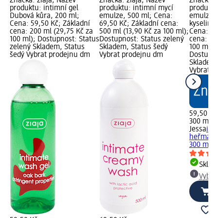
Značka: ziaja; Název
Značka: ziaja; Název
Značka: 
produktu: intimní gel
produktu: intimní mycí
produktu
Dubová kůra, 200 ml;
emulze, 500 ml; Cena:
emulze 
Cena: 59,50 Kč; Základní
69,50 Kč; Základní cena:
kyselino
cena: 200 ml (29,75 Kč za
500 ml (13,90 Kč za 100 ml);
Cena: 59
100 ml); Dostupnost: Status
Dostupnost: Status zelený
cena: 30
zelený Skladem, Status
Skladem, Status šedý
100 ml);
šedý Vybrat prodejnu dm
Vybrat prodejnu dm
Dostupno
Skladem,
Vybrat p
59,50 Kč
300 ml (
Jessa
int
heřmánke
300 ml
Skla
Vybra