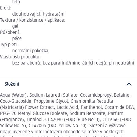
tělo
Efekt:
dlouhotrvající, hydratační
Textura / konzistence / aplikace:
gel
Působení:
péče
Typ pleti:
normální pokožka
Vlastnosti produktu:
bez parabenů, bez parafínů/minerálních olejů, ph neutrální
Složení
Aqua (Water), Sodium Laureth Sulfate, Cocamidopropyl Betaine,
Coco-Glucoside, Propylene Glycol, Chamomilla Recutita
(Matricaria) Flower Extract, Lactic Acid, Panthenol, Cocamide DEA,
PEG-120 Methyl Glucose Dioleate, Sodium Benzoate, Parfum
(Fragrance), Linalool, CI 42090 (FD&C Blue No. 1), CI 19140 (FD&C
Yellow No. 5), CI 47005 (D&C Yellow No. 10). Složení a výživové
údaje uvedené v internetovém obchodě se může v některých