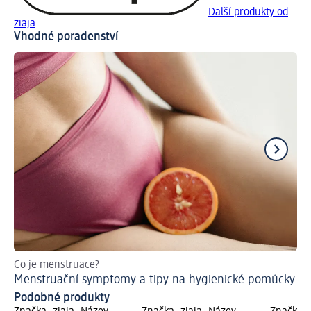
Další produkty od
ziaja
Vhodné poradenství
Co je menstruace?
Jak
Menstruační symptomy a tipy na hygienické pomůcky
Že
Podobné produkty