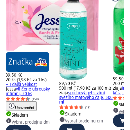
39,50 Kč
59,50 Kč
20 ks (1,98 Kč za 1 ks)
89,50 Kč
200 ml (
+ 1 další velikost
500 ml (17,90 Kč za 100 ml)
ziaja
inti
Jessa
vlhčené ubrousky
ziaja
sprchový gel s vůní
kůra, 20
intimní, 20 ks
svěžího mátového čaje, 500
(150)
ml
Skla
Upozornění
(19)
Vybra
Skladem
Skladem
Vybrat prodejnu dm
Vybrat prodejnu dm