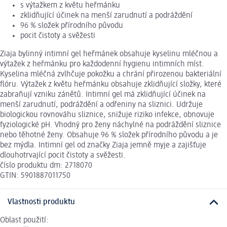
s výtažkem z květu heřmánku
zklidňující účinek na menší zarudnutí a podráždění
96 % složek přírodního původu
pocit čistoty a svěžesti
Ziaja bylinný intimní gel heřmánek obsahuje kyselinu mléčnou a
výtažek z heřmánku pro každodenní hygienu intimních míst.
Kyselina mléčná zvlhčuje pokožku a chrání přirozenou bakteriální
flóru. Výtažek z květu heřmánku obsahuje zklidňující složky, které
zabraňují vzniku zánětů. Intimní gel má zklidňující účinek na
menší zarudnutí, podráždění a odřeniny na sliznici. Udržuje
biologickou rovnováhu sliznice, snižuje riziko infekce, obnovuje
fyziologické pH. Vhodný pro ženy náchylné na podráždění sliznice
nebo těhotné ženy. Obsahuje 96 % složek přírodního původu a je
bez mýdla. Intimní gel od značky Ziaja jemně myje a zajišťuje
dlouhotrvající pocit čistoty a svěžesti.
číslo produktu dm: 2718070
GTIN: 5901887011750
Vlastnosti produktu
Oblast použití: