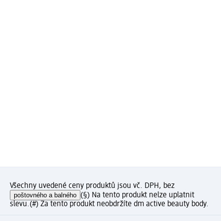
Všechny uvedené ceny produktů jsou vč. DPH, bez
poštovného a balného
(§) Na tento produkt nelze uplatnit
slevu.
(#) Za tento produkt neobdržíte dm active beauty body.