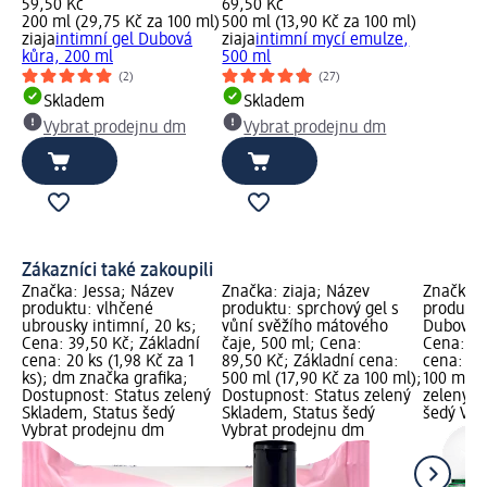
59,50 Kč
69,50 Kč
200 ml (29,75 Kč za 100 ml)
500 ml (13,90 Kč za 100 ml)
ziaja
intimní gel Dubová
ziaja
intimní mycí emulze,
kůra, 200 ml
500 ml
(2)
(27)
Skladem
Skladem
Vybrat prodejnu dm
Vybrat prodejnu dm
Zákazníci také zakoupili
Značka: Jessa; Název
Značka: ziaja; Název
Značka: 
produktu: vlhčené
produktu: sprchový gel s
produktu
ubrousky intimní, 20 ks;
vůní svěžího mátového
Dubová k
Cena: 39,50 Kč; Základní
čaje, 500 ml; Cena:
Cena: 59
cena: 20 ks (1,98 Kč za 1
89,50 Kč; Základní cena:
cena: 20
ks); dm značka grafika;
500 ml (17,90 Kč za 100 ml);
100 ml);
Dostupnost: Status zelený
Dostupnost: Status zelený
zelený S
Skladem, Status šedý
Skladem, Status šedý
šedý Vyb
Vybrat prodejnu dm
Vybrat prodejnu dm