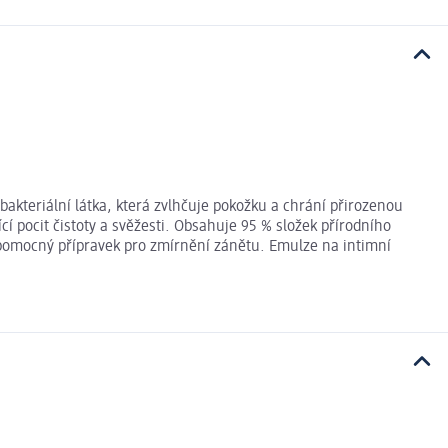
akteriální látka, která zvlhčuje pokožku a chrání přirozenou
í pocit čistoty a svěžesti. Obsahuje 95 % složek přírodního
pomocný přípravek pro zmírnění zánětu. Emulze na intimní