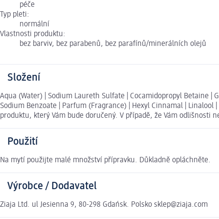
péče
Typ pleti:
normální
Vlastnosti produktu:
bez barviv, bez parabenů, bez parafínů/minerálních olejů
Složení
Aqua (Water) | Sodium Laureth Sulfate | Cocamidopropyl Betaine | Glyc
Sodium Benzoate | Parfum (Fragrance) | Hexyl Cinnamal | Linalool |
produktu, který Vám bude doručený. V případě, že Vám odlišnosti 
Použití
Na mytí použijte malé množství přípravku. Důkladně opláchněte.
Výrobce / Dodavatel
Ziaja Ltd. ul Jesienna 9, 80-298 Gdańsk. Polsko sklep@ziaja.com