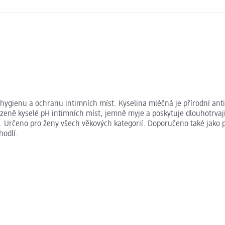
ygienu a ochranu intimních míst. Kyselina mléčná je přírodní antib
zeně kyselé pH intimních míst, jemně myje a poskytuje dlouhotrvajíc
 Určeno pro ženy všech věkových kategorií. Doporučeno také jako 
hodlí.