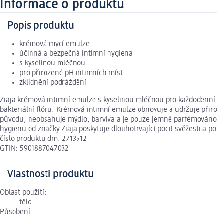
Informace o produktu
Popis produktu
krémová mycí emulze
účinná a bezpečná intimní hygiena
s kyselinou mléčnou
pro přirozené pH intimních míst
zklidnění podráždění
Ziaja krémová intimní emulze s kyselinou mléčnou pro každodenní h
bakteriální flóru. Krémová intimní emulze obnovuje a udržuje přiro
původu, neobsahuje mýdlo, barviva a je pouze jemně parfémováno.
hygienu od značky Ziaja poskytuje dlouhotrvající pocit svěžesti a po
číslo produktu dm: 2713512
GTIN: 5901887047032
Vlastnosti produktu
Oblast použití:
tělo
Působení: