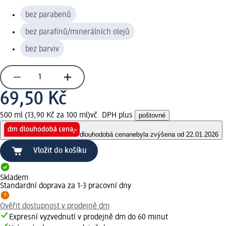
bez parabenů
bez parafínů/minerálních olejů
bez barviv
69,50 Kč
500 ml (13,90 Kč za 100 ml)
vč. DPH plus
poštovné
dlouhodobá cena
nebyla zvýšena od 22.01.2026
Vložit do košíku
Skladem
Standardní doprava za 1-3 pracovní dny
Ověřit dostupnost v prodejně dm
Expresní vyzvednutí v prodejně dm do 60 minut