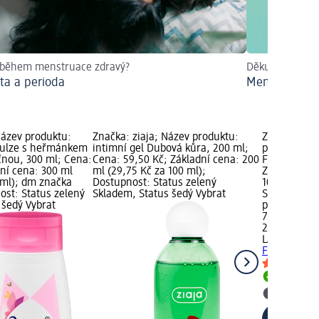
 během menstruace zdravý?
Děkujeme, že 
ita a perioda
Menstruační
Název produktu:
Značka: ziaja; Název produktu:
Značka: LA
mulze s heřmánkem
intimní gel Dubová kůra, 200 ml;
produktu: i
čnou, 300 ml; Cena:
Cena: 59,50 Kč; Základní cena: 200
Femina, 200
dní cena: 300 ml
ml (29,75 Kč za 100 ml);
Základní ce
 ml); dm značka
Dostupnost: Status zelený
100 ml); Do
ost: Status zelený
Skladem, Status šedý Vybrat
Skladem, St
 šedý Vybrat
prodejnu d
79,50 Kč
200 ml (39,
LACTACYD
i
Femina, 20
Skladem
Vybrat p