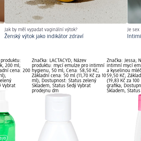
Jak by měl vypadat vaginální výtok?
Je sex
Ženský výtok jako indikátor zdraví
Intim
 produktu:
Značka: LACTACYD; Název
Značka: Jessa; 
k, 200 ml;
produktu: mycí emulze pro intimní
intimní mycí e
ladní cena: 200
hygienu, 50 ml; Cena: 58,50 Kč;
a kyselinou mlé
ml);
Základní cena: 50 ml (11,70 Kč za 10
59,50 Kč; Zákla
zelený
ml); Dostupnost: Status zelený
(19,83 Kč za 100
ý Vybrat
Skladem, Status šedý Vybrat
grafika; Dostupn
prodejnu dm
Skladem, Status