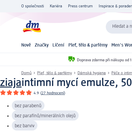
O společnosti
Kariéra
Press centrum
Inspirace & poraden
Hledat a n
Nově
Značky
Líčení
Pleť, tělo & parfémy
Men's Wor
Doprava zdarma při nákupu od 1
Domů
Pleť, tělo & parfémy
Dámská hygiena
Péče o inti
ziaja
intimní mycí emulze, 5
4.9
(
27 hodnocení
)
bez parabenů
bez parafínů/minerálních olejů
bez barviv