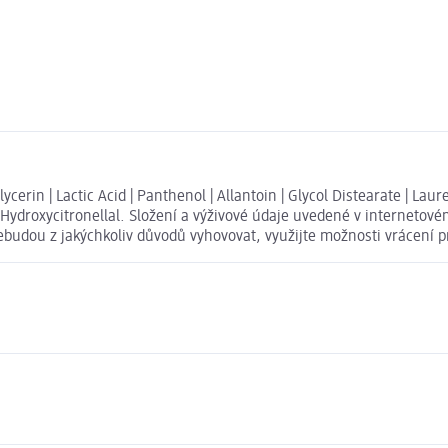
erin | Lactic Acid | Panthenol | Allantoin | Glycol Distearate | Laur
 Hydroxycitronellal. Složení a výživové údaje uvedené v internetov
nebudou z jakýchkoliv důvodů vyhovovat, využijte možnosti vrácen