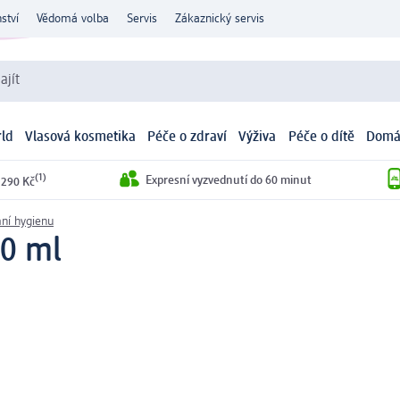
ství
Vědomá volba
Servis
Zákaznický servis
ajít
ld
Vlasová kosmetika
Péče o zdraví
Výživa
Péče o dítě
Domá
(1)
Expresní vyzvednutí do 60 minut
 290 Kč
mní hygienu
00 ml