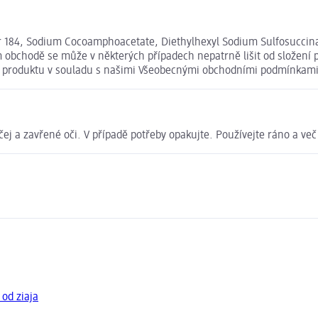
er 184, Sodium Cocoamphoacetate, Diethylhexyl Sodium Sulfosuccin
m obchodě se může v některých případech nepatrně lišit od složení 
ní produktu v souladu s našimi Všeobecnými obchodními podmínkami
 a zavřené oči. V případě potřeby opakujte. Používejte ráno a več e
 od ziaja