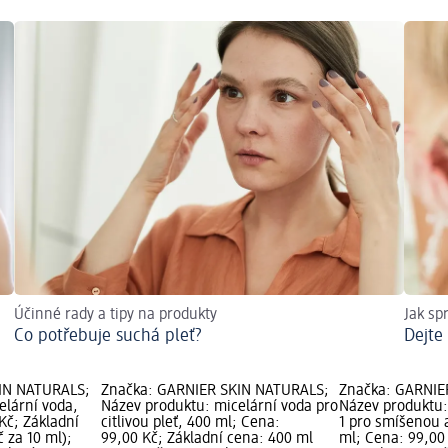
Účinné rady a tipy na produkty
Jak spr
Co potřebuje suchá pleť?
Dejte
IN NATURALS;
Značka: GARNIER SKIN NATURALS;
Značka: GARNIE
elární voda,
Název produktu: micelární voda pro
Název produktu:
Kč; Základní
citlivou pleť, 400 ml; Cena:
1 pro smíšenou a
č za 10 ml);
99,00 Kč; Základní cena: 400 ml
ml; Cena: 99,00