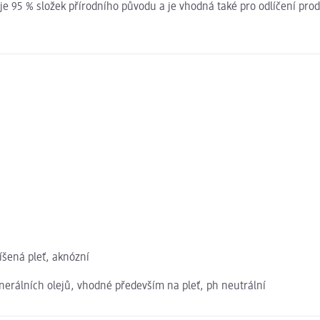
je 95 % složek přírodního původu a je vhodná také pro odlíčení pro
íšená pleť, aknózní
erálních olejů, vhodné především na pleť, ph neutrální