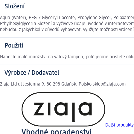
Složení
Aqua (Water), PEG-7 Glyceryl Cocoate, Propylene Glycol, Poloxam
Ethylhexylglycerin Složení a výživové údaje uvedené v internetové
nebudou z jakýchkoliv důvodů vyhovovat, využijte možnosti vráce
Použití
Naneste malé množství na vatový tampon, poté jemně očistěte obličej
Výrobce / Dodavatel
Ziaja Ltd ul Jesienna 9, 80-298 Gdańsk, Polsko sklep@ziaja.com
Další produkty
Vhodné poradenství