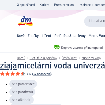
O společnosti
Kariéra
Press centrum
Inspirace & poraden
Hledat a n
Nově
Značky
Líčení
Pleť, tělo & parfémy
Men's Wor
Doprava zdarma při nákupu od 1
Domů
Pleť, tělo & parfémy
Čištění pleti
Micelární vody
ziaja
micelární voda univerzá
4.6
(
34 hodnocení
)
bez parfemace
bez parabenů
bez alkoholu