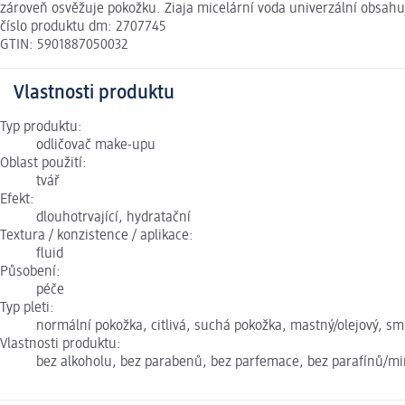
zároveň osvěžuje pokožku. Ziaja micelární voda univerzální obsahu
číslo produktu dm: 2707745
GTIN: 5901887050032
Vlastnosti produktu
Typ produktu:
odličovač make-upu
Oblast použití:
tvář
Efekt:
dlouhotrvající, hydratační
Textura / konzistence / aplikace:
fluid
Působení:
péče
Typ pleti:
normální pokožka, citlivá, suchá pokožka, mastný/olejový, sm
Vlastnosti produktu:
bez alkoholu, bez parabenů, bez parfemace, bez parafínů/min