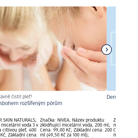
ávně čistit pleť?
Dermokosmet
 sbohem rozšířeným pórům
R SKIN NATURALS;
Značka: NIVEA; Název produktu:
Značka: NIV
 micelární voda 3 v
zklidňující micelární voda, 200 ml;
micelární v
 citlivou pleť, 400
Cena: 99,00 Kč; Základní cena: 200
Cena: 84,50
 Kč; Základní cena:
ml (49,50 Kč za 100 ml);
ml (8,45 Kč