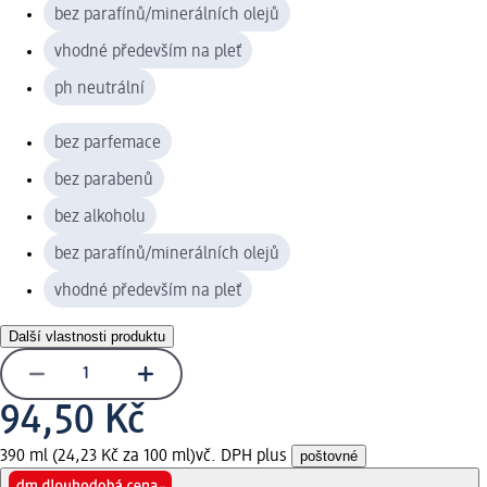
bez parafínů/minerálních olejů
vhodné především na pleť
ph neutrální
bez parfemace
bez parabenů
bez alkoholu
bez parafínů/minerálních olejů
vhodné především na pleť
Další vlastnosti produktu
94,50 Kč
390 ml (24,23 Kč za 100 ml)
vč. DPH plus
poštovné