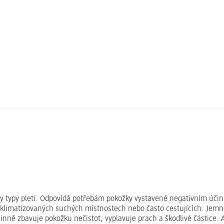
hny typy pleti. Odpovídá potřebám pokožky vystavené negativním úč
 v klimatizovaných suchých místnostech nebo často cestujících. Je
inně zbavuje pokožku nečistot, vyplavuje prach a škodlivé částice. 