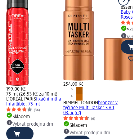
essence
Baby Got
Roses, 5
Skla
Vybra
254,00 Kč
199,00 Kč
75 ml (26,53 Kč za 10 ml)
L'ORÉAL PARiS
fixační mlha
RIMMEL LONDON
bronzer v
Infaillible, 75 ml
tyčince Multi-Tasker 3 v 1
(36)
03, 4,5 g
Skladem
(6)
Vybrat prodejnu dm
Skladem
Vybrat prodejnu dm