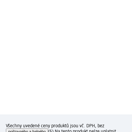
Všechny uvedené ceny produktů jsou vč. DPH, bez
poštovného a balného
(§) Na tento produkt nelze uplatnit