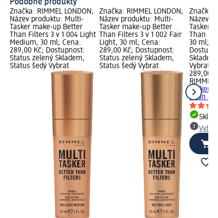
Podobné produkty
Značka: RIMMEL LONDON;
Značka: RIMMEL LONDON;
Značka:
Název produktu: Multi-
Název produktu: Multi-
Název pr
Tasker make-up Better
Tasker make-up Better
Tasker m
Than Filters 3 v 1 004 Light
Than Filters 3 v 1 002 Fair
Than Filt
Medium, 30 ml; Cena:
Light, 30 ml; Cena:
30 ml; C
289,00 Kč; Dostupnost:
289,00 Kč; Dostupnost:
Dostupno
Status zelený Skladem,
Status zelený Skladem,
Skladem,
Status šedý Vybrat
Status šedý Vybrat
Vybrat p
289,00 K
RIMMEL
Tasker m
Than Filt
Skla
Vybra