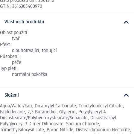
číslo produktu dm: 2561340
GTIN: 3616305400970
Vlastnosti produktu
Oblast použití:
tvář
Efekt:
dlouhotrvající, tónující
Působení:
péče
Typ pleti:
normální pokožka
Složení
Aqua/Water/Eau, Dicaprylyl Carbonate, Trioctyldodecyl Citrate,
Isododecane, 2,3-Butanediol, Glycerin, Polyglyceryl-4
Diisostearate/Polyhydroxystearate/Sebacate, Diisostearoyl
Polyglyceryl-3 Dimer Dilinoleate, Sodium Chloride,
Trimethylsiloxysilicate, Boron Nitride, Disteardimonium Hectorite,