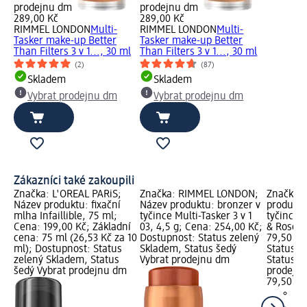
prodejnu dm
prodejnu dm
289,00 Kč
289,00 Kč
RIMMEL LONDON
Multi-
RIMMEL LONDON
Multi-
Tasker make-up Better
Tasker make-up Better
Than Filters 3 v 1..., 30 ml
Than Filters 3 v 1..., 30 ml
(2)
(87)
Skladem
Skladem
Vybrat prodejnu dm
Vybrat prodejnu dm
Zákazníci také zakoupili
Značka: L'ORÉAL PARiS;
Značka: RIMMEL LONDON;
Značka: 
Název produktu: fixační
Název produktu: bronzer v
produktu
mlha Infaillible, 75 ml;
tyčince Multi-Tasker 3 v 1
tyčince 
Cena: 199,00 Kč; Základní
03, 4,5 g; Cena: 254,00 Kč;
& Roses,
cena: 75 ml (26,53 Kč za 10
Dostupnost: Status zelený
79,50 Kč
ml); Dostupnost: Status
Skladem, Status šedý
Status z
zelený Skladem, Status
Vybrat prodejnu dm
Status š
šedý Vybrat prodejnu dm
prodejn
79,50 Kč