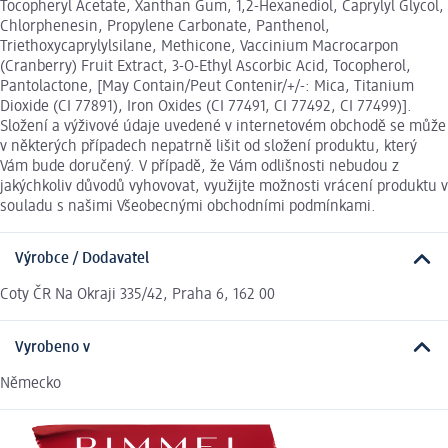
Tocopheryl Acetate, Xanthan Gum, 1,2-Hexanediol, Caprylyl Glycol,
Chlorphenesin, Propylene Carbonate, Panthenol,
Triethoxycaprylylsilane, Methicone, Vaccinium Macrocarpon
(Cranberry) Fruit Extract, 3-O-Ethyl Ascorbic Acid, Tocopherol,
Pantolactone, [May Contain/Peut Contenir/+/-: Mica, Titanium
Dioxide (CI 77891), Iron Oxides (CI 77491, CI 77492, CI 77499)].
Složení a výživové údaje uvedené v internetovém obchodě se může
v některých případech nepatrně lišit od složení produktu, který
Vám bude doručený. V případě, že Vám odlišnosti nebudou z
jakýchkoliv důvodů vyhovovat, využijte možnosti vrácení produktu v
souladu s našimi Všeobecnými obchodními podmínkami.
Výrobce / Dodavatel
Coty ČR Na Okraji 335/42, Praha 6, 162 00
Vyrobeno v
Německo