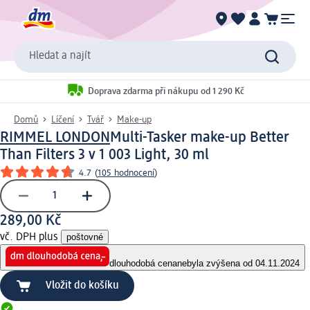
Hledat a najít
Doprava zdarma při nákupu od 1 290 Kč
Domů
Líčení
Tvář
Make-up
RIMMEL LONDON
Multi-Tasker make-up Better
Than Filters 3 v 1 003 Light, 30 ml
4.7
(
105 hodnocení
)
289,00 Kč
vč. DPH plus
poštovné
dlouhodobá cena
nebyla zvýšena od 04.11.2024
Vložit do košíku