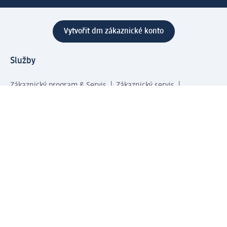
Vytvořit dm zákaznické konto
Služby
Zákaznický program & Servis
Zákaznický servis
Odeslání & Dodání
Vrácení zboží
Společnost
O společnosti
Společenská odpovědnost
Kariéra
Press centrum
Svět dm