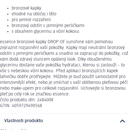
bronzové kapky
vhodné na obličej i tělo
pro jemné rozzáření
bronzový odstín s jemnými perličkami
s obsahem glycerinu a vůní kokosu
essence bronzové kapky DROP OF sunshine vám pomohou
zvýraznit rozjasnění vaší pokožky. Kapky mají neutrální bronzový
odstín s jemnými perličkami a snadno se zapracují do pokožky, což
vám dodá zdravý sluncem opálený look. Díky obsaženému
glycerinu dostane vaše pokožka hydrataci, kterou si zaslouží – to
vše s nebeskou vůní kokosu. Před aplikací bronzujících kapek
lahvičku dobře protřepejte. Můžete je buď použít samostatně pro
intenzivnější efekt, nebo je smíchat s vaší oblíbenou pleťovou péčí
nebo make-upem pro celkové rozjasnění. Uchovejte si bronzovou
pleť po celý rok se značkou essence.
číslo produktu dm: 2484008
GTIN: 4059729490568
Vlastnosti produktu