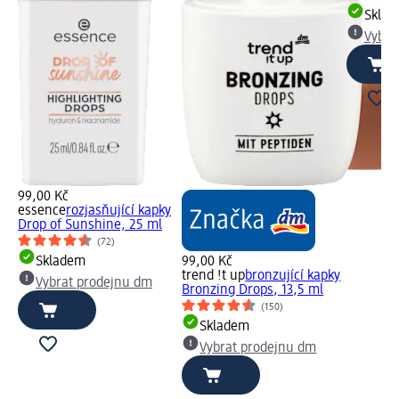
Skla
Vybra
99,00 Kč
essence
rozjasňující kapky
Drop of Sunshine, 25 ml
(72)
Skladem
99,00 Kč
trend !t up
bronzující kapky
Vybrat prodejnu dm
Bronzing Drops, 13,5 ml
(150)
Skladem
Vybrat prodejnu dm