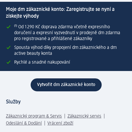
Moje dm zákaznické konto: Zaregistrujte se nyní a
získejte výhody
⁽¹⁾ Od 1 290 Kč doprava zdarma včetně expresního
doručení a expresní vyzvednutí v prodejně dm zdarma
pro registrované a přihlášené zákazníky
Spousta výhod díky propojení dm zákaznického a dm
active beauty konta
Rychlé a snadné nakupování
Vytvořit dm zákaznické konto
Služby
Zákaznický program & Servis
Zákaznický servis
Odeslání & Dodání
Vrácení zboží