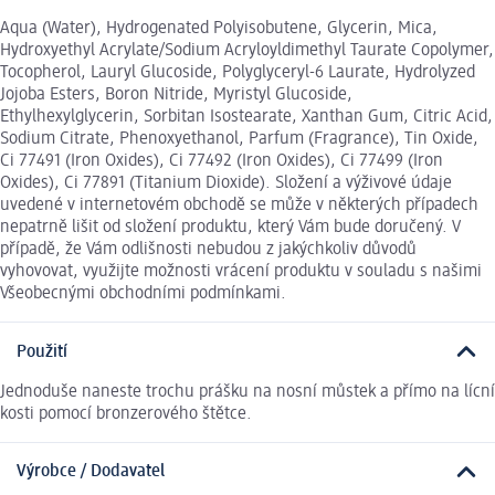
Aqua (Water), Hydrogenated Polyisobutene, Glycerin, Mica,
Hydroxyethyl Acrylate/Sodium Acryloyldimethyl Taurate Copolymer,
Tocopherol, Lauryl Glucoside, Polyglyceryl-6 Laurate, Hydrolyzed
Jojoba Esters, Boron Nitride, Myristyl Glucoside,
Ethylhexylglycerin, Sorbitan Isostearate, Xanthan Gum, Citric Acid,
Sodium Citrate, Phenoxyethanol, Parfum (Fragrance), Tin Oxide,
Ci 77491 (Iron Oxides), Ci 77492 (Iron Oxides), Ci 77499 (Iron
Oxides), Ci 77891 (Titanium Dioxide). Složení a výživové údaje
uvedené v internetovém obchodě se může v některých případech
nepatrně lišit od složení produktu, který Vám bude doručený. V
případě, že Vám odlišnosti nebudou z jakýchkoliv důvodů
vyhovovat, využijte možnosti vrácení produktu v souladu s našimi
Všeobecnými obchodními podmínkami.
Použití
Jednoduše naneste trochu prášku na nosní můstek a přímo na lícní
kosti pomocí bronzerového štětce.
Výrobce / Dodavatel