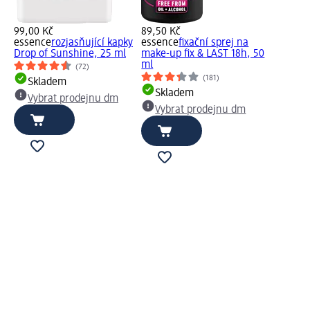
99,00 Kč
89,50 Kč
essence
rozjasňující kapky
essence
fixační sprej na
Drop of Sunshine, 25 ml
make-up fix & LAST 18h, 50
ml
(72)
(181)
Skladem
Skladem
Vybrat prodejnu dm
Vybrat prodejnu dm