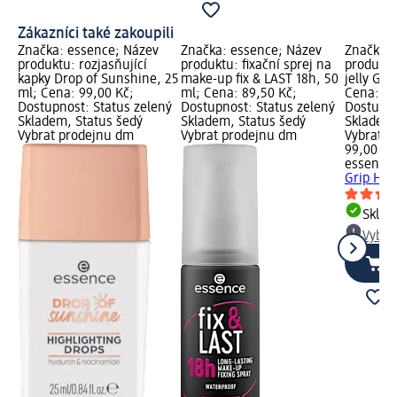
Zákazníci také zakoupili
Značka: essence; Název
Značka: essence; Název
Značka: 
produktu: rozjasňující
produktu: fixační sprej na
produktu
kapky Drop of Sunshine, 25
make-up fix & LAST 18h, 50
jelly Gri
ml; Cena: 99,00 Kč;
ml; Cena: 89,50 Kč;
Cena: 99
Dostupnost: Status zelený
Dostupnost: Status zelený
Dostupno
Skladem, Status šedý
Skladem, Status šedý
Skladem,
Vybrat prodejnu dm
Vybrat prodejnu dm
Vybrat p
99,00 Kč
essence
Grip Hyd
Skla
Vybra