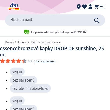
Hledat a najít
Doprava zdarma při nákupu od 1 290 Kč
Domů
Líčení
Tvář
Rozjasňovače
essence
bronzové kapky DROP OF sunshine, 25
ml
4.3
(
147 hodnocení
)
vegan
bez parabenů
bez obsahu oleje/tuku
vegan
bez parabenů