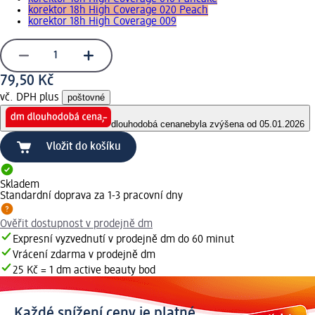
korektor 18h High Coverage 020 Peach
korektor 18h High Coverage 009
79,50 Kč
vč. DPH plus
poštovné
dlouhodobá cena
nebyla zvýšena od 05.01.2026
Vložit do košíku
Skladem
Standardní doprava za 1-3 pracovní dny
Ověřit dostupnost v prodejně dm
Expresní vyzvednutí v prodejně dm do 60 minut
Vrácení zdarma v prodejně dm
25 Kč = 1 dm active beauty bod
Každé snížení ceny je platné