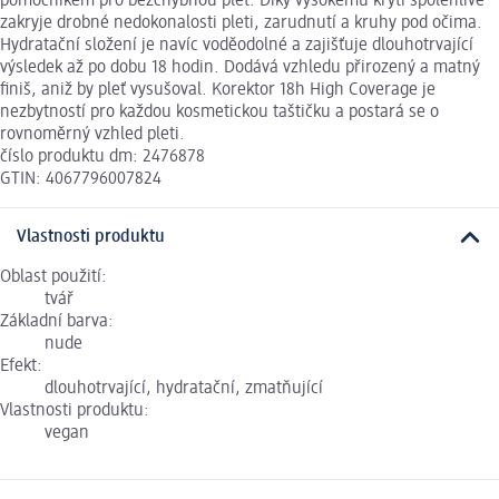
pomocníkem pro bezchybnou pleť. Díky vysokému krytí spolehlivě
zakryje drobné nedokonalosti pleti, zarudnutí a kruhy pod očima.
Hydratační složení je navíc voděodolné a zajišťuje dlouhotrvající
výsledek až po dobu 18 hodin. Dodává vzhledu přirozený a matný
finiš, aniž by pleť vysušoval. Korektor 18h High Coverage je
nezbytností pro každou kosmetickou taštičku a postará se o
rovnoměrný vzhled pleti.
číslo produktu dm: 2476878
GTIN: 4067796007824
Vlastnosti produktu
Oblast použití:
tvář
Základní barva:
nude
Efekt:
dlouhotrvající, hydratační, zmatňující
Vlastnosti produktu:
vegan