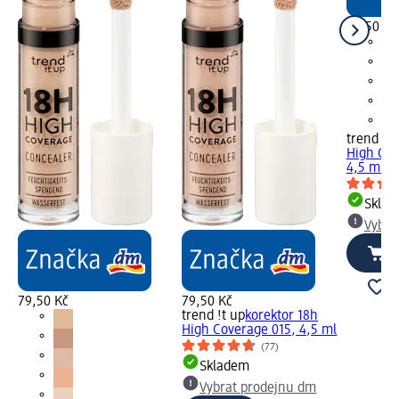
79,50 Kč
trend !t 
High Cov
4,5 ml
Skla
Vybra
79,50 Kč
79,50 Kč
trend !t up
korektor 18h
High Coverage 015, 4,5 ml
(77)
Skladem
Vybrat prodejnu dm