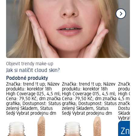
Objevit trendy make-up
Pá
Jak si nalíčit cloud skin?
Ja
Podobné produkty
Značka: trend !t up; Název
Značka: trend !t up; Název
Značka: 
produktu: korektor 18h
produktu: korektor 18h
produktu
High Coverage 025, 4,5 ml;
High Coverage 015, 4,5 ml;
High Cov
Cena: 79,50 Kč; dm značka
Cena: 79,50 Kč; dm značka
4,5 ml; 
grafika; Dostupnost: Status
grafika; Dostupnost: Status
značka g
zelený Skladem, Status
zelený Skladem, Status
Dostupno
šedý Vybrat prodejnu dm
šedý Vybrat prodejnu dm
Skladem,
Vybrat p