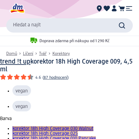
Hledat a najít
Doprava zdarma při nákupu od 1 290 Kč
Domů
Líčení
Tvář
Korektory
trend !t up
korektor 18h High Coverage 009, 4,5
ml
4.6
(
87 hodnocení
)
vegan
vegan
Barva
korektor 18h High Coverage 030 Walnut
korektor 18h High Coverage 025
korektor 18h High Coverage 010 Pancake