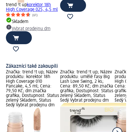
trend !t up
korektor 18h
High Coverage 025, 4,5 ml
(61)
Skladem
Vybrat prodejnu dm
Zákazníci také zakoupili
Značka: trend !t up; Název
Značka: trend !t up; Název
Značka: 
produktu: korektor 18h
produktu: umělé řasy Big
produktu
High Coverage 010
Lash Love Swing, 2 ks;
High Cov
Pancake, 4,5 ml; Cena:
Cena: 89,50 Kč; dm značka
Cena: 79
79,50 Kč; dm značka
grafika; Dostupnost: Status
grafika;
grafika; Dostupnost: Status
zelený Skladem, Status
zelený S
zelený Skladem, Status
šedý Vybrat prodejnu dm
šedý Vyb
šedý Vybrat prodejnu dm