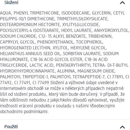
Složení
AQUA, PHENYL TRIMETHICONE, ISODODECANE, GLYCERIN, CETYL
PEG/PPG-10/1 DIMETHICONE, TRIMETHYLSILOXYSILICATE,
DISTEARDIMONIUM HECTORITE, XYLITYLGLUCOSIDE,
POLYGLYCERYL-4 ISOSTEARATE, HEXYL LAURATE, ANHYDROXYLITOL,
SODIUM CHLORIDE, C12- 15 ALKYL BENZOATE, TRIBEHENIN,
CAPRYLYL GLYCOL, PHENOXYETHANOL, TOCOPHEROL,
HYDROGENATED LECITHIN, XYLITOL, HEXYLENE GLYCOL,
HELIANTHUS ANNUUS SEED OIL, SORBITAN LAURATE, SODIUM
HYALURONATE, C18-36 ACID GLYCOL ESTER, C18-36 ACID
TRIGLYCERIDE, LACTIC ACID, PENTAERYTHRITYL TETRA- DI-T-BUTYL
HYDROXYHYDROCINNAMATE, ALUMINA, MAGNESIUM OXIDE,
PALMITOYL TRIPEPTIDE-1, PALMITOYL TETRAPEPTIDE-7, CI 77891, CI
77492, CI 77491, CI 77499 Složení a výživové údaje uvedené v
internetovém obchodě se může v některých případech nepatrně
lišit od složení produktu, který Vám bude doručený. V případě, že
Vám odlišnosti nebudou z jakýchkoliv důvodů vyhovovat, využijte
možnosti vrácení produktu v souladu s našimi Všeobecnými
obchodními podmínkami.
Použití