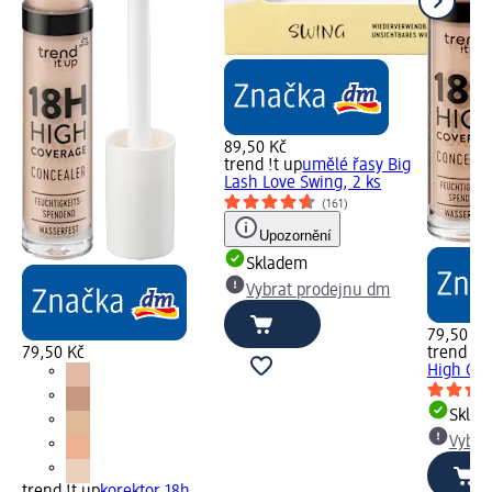
89,50 Kč
trend !t up
umělé řasy Big
Lash Love Swing, 2 ks
(161)
Upozornění
Skladem
Vybrat prodejnu dm
79,50 Kč
79,50 Kč
trend !t 
High Cov
Skla
Vybra