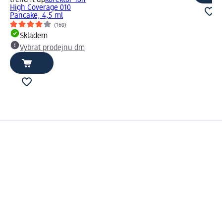
trend !t up
korektor 18h
High Coverage 010
Pancake, 4,5 ml
(160)
Skladem
Vybrat prodejnu dm